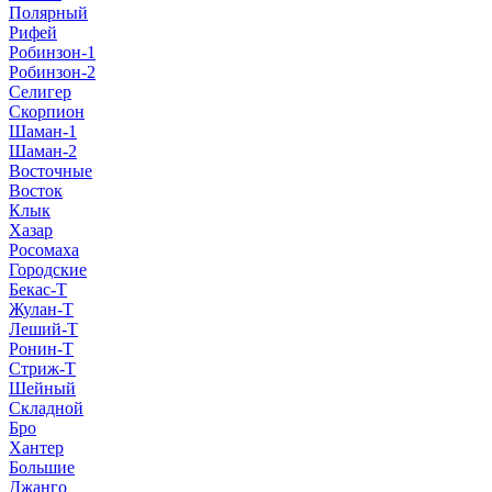
Полярный
Рифей
Робинзон-1
Робинзон-2
Селигер
Скорпион
Шаман-1
Шаман-2
Восточные
Восток
Клык
Хазар
Росомаха
Городские
Бекас-Т
Жулан-Т
Леший-Т
Ронин-Т
Стриж-Т
Шейный
Складной
Бро
Хантер
Большие
Джанго