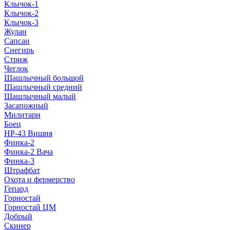
Клычок-1
Клычок-2
Клычок-3
Жулан
Сапсан
Снегирь
Стриж
Чеглок
Шашлычный большой
Шашлычный средний
Шашлычный малый
Засапожный
Милитари
Боец
НР-43 Вишня
Финка-2
Финка-2 Вача
Финка-3
Штрафбат
Охота и фермерство
Гепард
Горностай
Горностай ЦМ
Добрый
Скинер