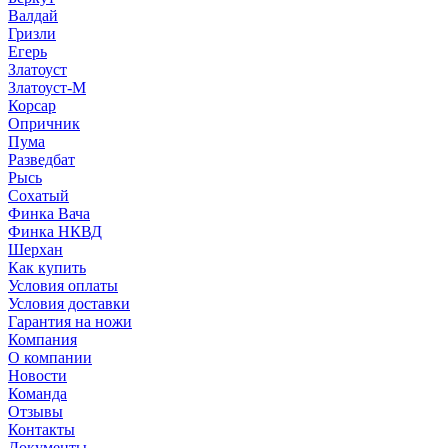
Валдай
Гризли
Егерь
Златоуст
Златоуст-М
Корсар
Опричник
Пума
Разведбат
Рысь
Сохатый
Финка Вача
Финка НКВД
Шерхан
Как купить
Условия оплаты
Условия доставки
Гарантия на ножи
Компания
О компании
Новости
Команда
Отзывы
Контакты
Документы