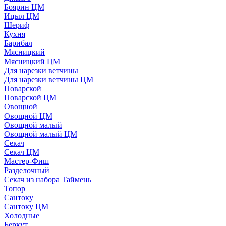
Боярин ЦМ
Ицыл ЦМ
Шериф
Кухня
Барибал
Мясницкий
Мясницкий ЦМ
Для нарезки ветчины
Для нарезки ветчины ЦМ
Поварской
Поварской ЦМ
Овощной
Овощной ЦМ
Овощной малый
Овощной малый ЦМ
Секач
Секач ЦМ
Мастер-Фиш
Разделочный
Секач из набора Таймень
Топор
Сантоку
Сантоку ЦМ
Холодные
Беркут