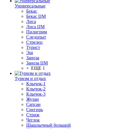
Универсальные
Бекас
Бекас ЦМ
Лиса
Лиса ЦМ
Пилигрим
Следопыт
Стрелец
Турист
Эш
Заноза
Заноза ЦМ
+ ЕЩЕ 1
Туризм и отдых
Клычок-1
Клычок-2
Клычок-3
Жулан
Сапсан
Снегирь
Стриж
Чеглок
Шашлычный большой