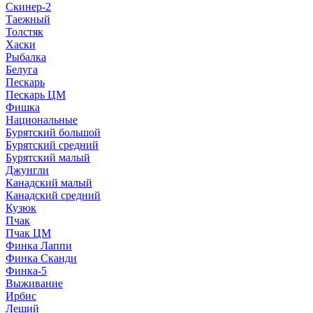
Скинер-2
Таежный
Толстяк
Хаски
Рыбалка
Белуга
Пескарь
Пескарь ЦМ
Фишка
Национальные
Бурятский большой
Бурятский средний
Бурятский малый
Джунгли
Канадский малый
Канадский средний
Кузюк
Пчак
Пчак ЦМ
Финка Лаппи
Финка Сканди
Финка-5
Выживание
Ирбис
Леший