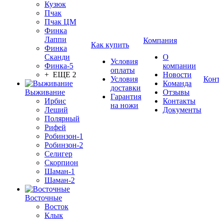
Кузюк
Пчак
Пчак ЦМ
Финка
Лаппи
Компания
Как купить
Финка
Сканди
О
Условия
Финка-5
компании
оплаты
+ ЕЩЕ 2
Новости
Условия
Кон
Команда
доставки
Выживание
Отзывы
Гарантия
Ирбис
Контакты
на ножи
Леший
Документы
Полярный
Рифей
Робинзон-1
Робинзон-2
Селигер
Скорпион
Шаман-1
Шаман-2
Восточные
Восток
Клык