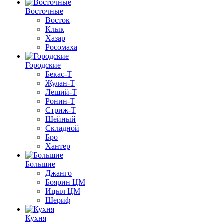
Восточные
Восток
Клык
Хазар
Росомаха
Городские
Бекас-Т
Жулан-Т
Леший-Т
Ронин-Т
Стриж-Т
Шейный
Складной
Бро
Хантер
Большие
Джанго
Боярин ЦМ
Ицыл ЦМ
Шериф
Кухня