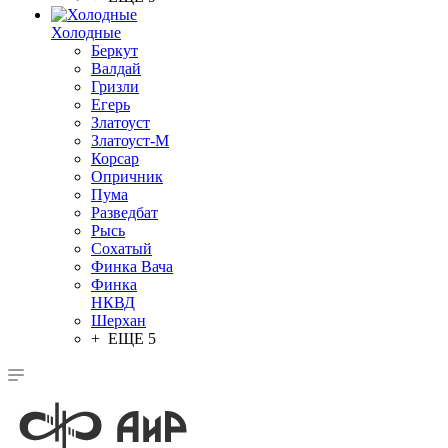
Холодные
Беркут
Валдай
Гризли
Егерь
Златоуст
Златоуст-М
Корсар
Опричник
Пума
Разведбат
Рысь
Сохатый
Финка Вача
Финка
НКВД
Шерхан
+ ЕЩЕ 5