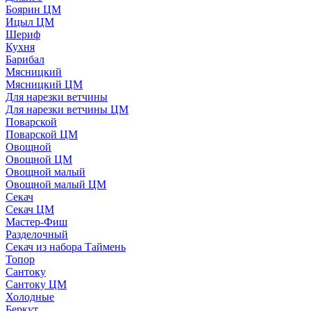
Боярин ЦМ
Ицыл ЦМ
Шериф
Кухня
Барибал
Мясницкий
Мясницкий ЦМ
Для нарезки ветчины
Для нарезки ветчины ЦМ
Поварской
Поварской ЦМ
Овощной
Овощной ЦМ
Овощной малый
Овощной малый ЦМ
Секач
Секач ЦМ
Мастер-Фиш
Разделочный
Секач из набора Таймень
Топор
Сантоку
Сантоку ЦМ
Холодные
Беркут