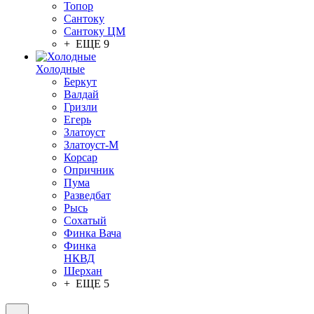
Топор
Сантоку
Сантоку ЦМ
+ ЕЩЕ 9
Холодные
Беркут
Валдай
Гризли
Егерь
Златоуст
Златоуст-М
Корсар
Опричник
Пума
Разведбат
Рысь
Сохатый
Финка Вача
Финка
НКВД
Шерхан
+ ЕЩЕ 5