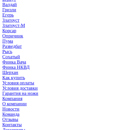
Валдай
Гризли
Егерь
Златоуст
Златоуст-М
Корсар
Опричник
Пума
Разведбат
Рысь
Сохатый
Финка Вача
Финка НКВД
Шерхан
Как купить
Условия оплаты
Условия доставки
Гарантия на ножи
Компания
О компании
Новости
Команда
Отзывы
Контакты
Документы