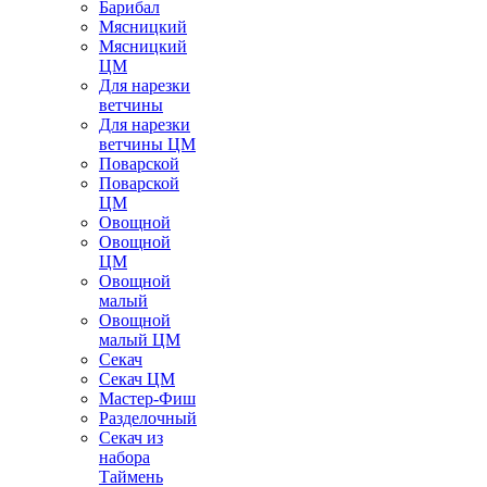
Барибал
Мясницкий
Мясницкий
ЦМ
Для нарезки
ветчины
Для нарезки
ветчины ЦМ
Поварской
Поварской
ЦМ
Овощной
Овощной
ЦМ
Овощной
малый
Овощной
малый ЦМ
Секач
Секач ЦМ
Мастер-Фиш
Разделочный
Секач из
набора
Таймень