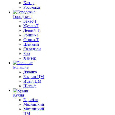
Хазар
Росомаха
Городские
Бекас-Т
Жулан-Т
Леший-Т
Ронин-Т
Стриж-Т
Шейный
Складной
Бро
Хантер
Большие
Джанго
Боярин ЦМ
Ицыл ЦМ
Шериф
Кухня
Барибал
Мясницкий
Мясницкий
ЦМ