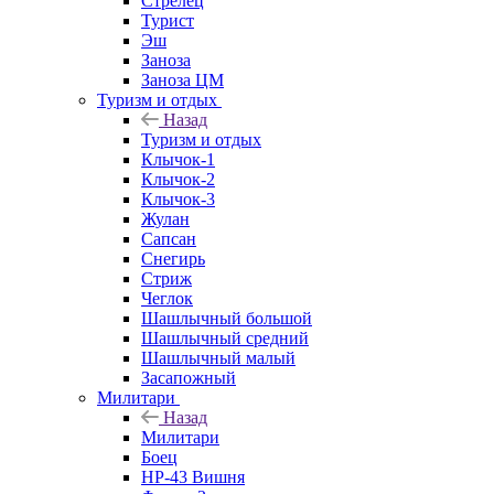
Стрелец
Турист
Эш
Заноза
Заноза ЦМ
Туризм и отдых
Назад
Туризм и отдых
Клычок-1
Клычок-2
Клычок-3
Жулан
Сапсан
Снегирь
Стриж
Чеглок
Шашлычный большой
Шашлычный средний
Шашлычный малый
Засапожный
Милитари
Назад
Милитари
Боец
НР-43 Вишня