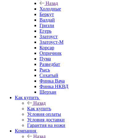
Назад
Холодные
Беркут
Валдай
Гризли
Егерь
Златоуст
Златоуст-М
Корсар
Опричник
Пума
Разведбат
Рысь
Сохатый
Финка Вача
Финка НКВД
Шерхан
Как купить
Назад
Как купить
Условия оплаты
Условия доставки
Гарантия на ножи
Компания
Назад