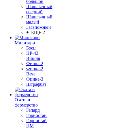
большой
Шашлычный
средний
Шашлычный
малый
Засапожный
+ ЕЩЕ 2
Милитари
Боец
НР-43
Вишня
Финка-2
Финка-2
Вача
Финка-3
Штрафбат
Охота и
фермерство
Гепард
Горностай
Горностай
ЦМ