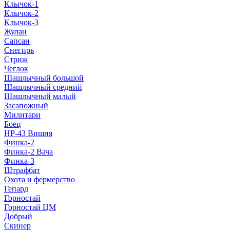
Клычок-1
Клычок-2
Клычок-3
Жулан
Сапсан
Снегирь
Стриж
Чеглок
Шашлычный большой
Шашлычный средний
Шашлычный малый
Засапожный
Милитари
Боец
НР-43 Вишня
Финка-2
Финка-2 Вача
Финка-3
Штрафбат
Охота и фермерство
Гепард
Горностай
Горностай ЦМ
Добрый
Скинер