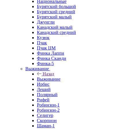
Национальные
Бурятский большой
Бурятский средний
Бурятский малый
Джунгли
Канадский малый
Канадский средний
Кузюк
Пчак
Пчак ЦМ
Финка Лаппи
Финка Сканди
Финка-5
Выживание
Назад
Выживание
Ирбис
Леший
Полярный
Рифей
Робинзон-1
Робинзон-2
Селигер
Скорпион
Шаман-1