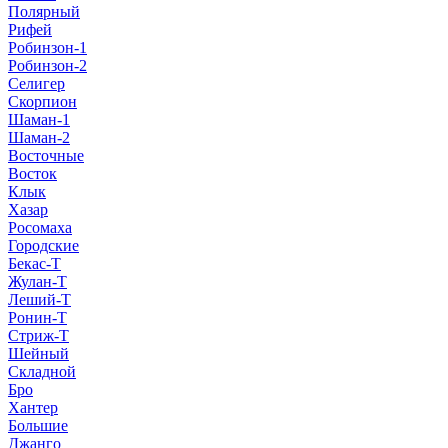
Полярный
Рифей
Робинзон-1
Робинзон-2
Селигер
Скорпион
Шаман-1
Шаман-2
Восточные
Восток
Клык
Хазар
Росомаха
Городские
Бекас-Т
Жулан-Т
Леший-Т
Ронин-Т
Стриж-Т
Шейный
Складной
Бро
Хантер
Большие
Джанго