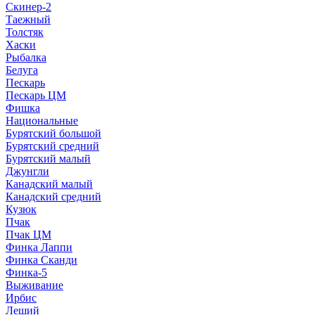
Скинер-2
Таежный
Толстяк
Хаски
Рыбалка
Белуга
Пескарь
Пескарь ЦМ
Фишка
Национальные
Бурятский большой
Бурятский средний
Бурятский малый
Джунгли
Канадский малый
Канадский средний
Кузюк
Пчак
Пчак ЦМ
Финка Лаппи
Финка Сканди
Финка-5
Выживание
Ирбис
Леший