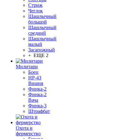
Стриж
Чеглок
Шашлычный
большой
Шашлычный
средний
Шашлычный
малый
Засапожный
+ ЕЩЕ 2
Милитари
Боец
НР-43
Вишня
Финка-2
Финка-2
Вача
Финка-3
Штрафбат
Охота и
фермерство