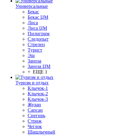
Универсальные
Бекас
Бекас ЦМ
Лиса
Лиса ЦМ
Пилигрим
Следопыт
Стрелец
Турист
Эш
Заноза
Заноза ЦМ
+ ЕЩЕ 1
Туризм и отдых
Клычок-1
Клычок-2
Клычок-3
Жулан
Сапсан
Снегирь
Стриж
Чеглок
Шашлычный