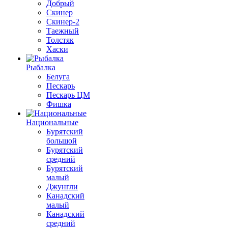
Добрый
Скинер
Скинер-2
Таежный
Толстяк
Хаски
Рыбалка
Белуга
Пескарь
Пескарь ЦМ
Фишка
Национальные
Бурятский
большой
Бурятский
средний
Бурятский
малый
Джунгли
Канадский
малый
Канадский
средний