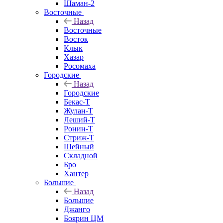
Шаман-2
Восточные
Назад
Восточные
Восток
Клык
Хазар
Росомаха
Городские
Назад
Городские
Бекас-Т
Жулан-Т
Леший-Т
Ронин-Т
Стриж-Т
Шейный
Складной
Бро
Хантер
Большие
Назад
Большие
Джанго
Боярин ЦМ