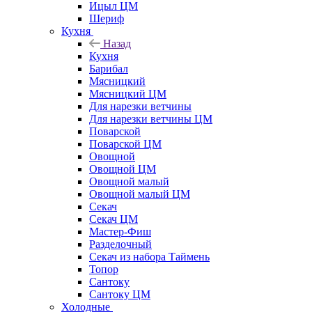
Ицыл ЦМ
Шериф
Кухня
Назад
Кухня
Барибал
Мясницкий
Мясницкий ЦМ
Для нарезки ветчины
Для нарезки ветчины ЦМ
Поварской
Поварской ЦМ
Овощной
Овощной ЦМ
Овощной малый
Овощной малый ЦМ
Секач
Секач ЦМ
Мастер-Фиш
Разделочный
Секач из набора Таймень
Топор
Сантоку
Сантоку ЦМ
Холодные