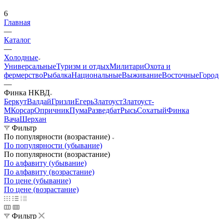
6
Главная
—
Каталог
—
Холодные
Универсальные
Туризм и отдых
Милитари
Охота и
фермерство
Рыбалка
Национальные
Выживание
Восточные
Город
—
Финка НКВД
Беркут
Валдай
Гризли
Егерь
Златоуст
Златоуст-
М
Корсар
Опричник
Пума
Разведбат
Рысь
Сохатый
Финка
Вача
Шерхан
Фильтр
По популярности (возрастание)
По популярности (убывание)
По популярности (возрастание)
По алфавиту (убывание)
По алфавиту (возрастание)
По цене (убывание)
По цене (возрастание)
Фильтр