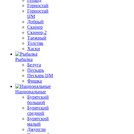
Гепард
Горностай
Горностай
ЦМ
Добрый
Скинер
Скинер-2
Таежный
Толстяк
Хаски
Рыбалка
Белуга
Пескарь
Пескарь ЦМ
Фишка
Национальные
Бурятский
большой
Бурятский
средний
Бурятский
малый
Джунгли