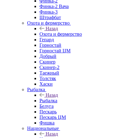
Финка-2
Финка-2 Вача
Финка-3
Штрафбат
Охота и фермерство
Назад
Охота и фермерство
Гепард
Горностай
Горностай ЦМ
Добрый
Скинер
Скинер-2
Таежный
Толстяк
Хаски
Рыбалка
Назад
Рыбалка
Белуга
Пескарь
Пескарь ЦМ
Фишка
Национальные
Назад