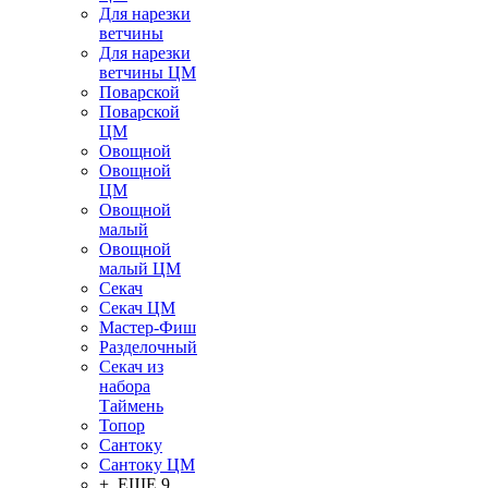
Для нарезки
ветчины
Для нарезки
ветчины ЦМ
Поварской
Поварской
ЦМ
Овощной
Овощной
ЦМ
Овощной
малый
Овощной
малый ЦМ
Секач
Секач ЦМ
Мастер-Фиш
Разделочный
Секач из
набора
Таймень
Топор
Сантоку
Сантоку ЦМ
+ ЕЩЕ 9