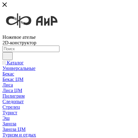
Ножевое ателье
2D-конструктор
Каталог
Универсальные
Бекас
Бекас ЦМ
Лиса
Лиса ЦМ
Пилигрим
Следопыт
Стрелец
Турист
Эш
Заноза
Заноза ЦМ
Туризм и отдых