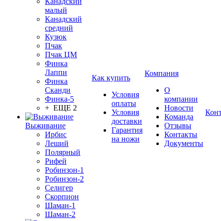
Канадский
малый
Канадский
средний
Кузюк
Пчак
Пчак ЦМ
Финка
Лаппи
Компания
Как купить
Финка
Сканди
О
Условия
Финка-5
компании
оплаты
+ ЕЩЕ 2
Новости
Условия
Кон
Команда
доставки
Выживание
Отзывы
Гарантия
Ирбис
Контакты
на ножи
Леший
Документы
Полярный
Рифей
Робинзон-1
Робинзон-2
Селигер
Скорпион
Шаман-1
Шаман-2