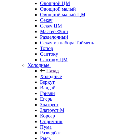
Овощной ЦМ
Овощной малый
Овощной малый ЦМ
Секач
Секач ЦМ
Мастер-Фиш
Разделочный
Секач из набора Таймень
Топор
Сантоку
Сантоку ЦМ
Холодные
Назад
Холодные
Беркут
Валдай
Гризли
Егерь
Златоуст
Златоуст-М
Корсар
Опричник
Пума
Разведбат
Рысь