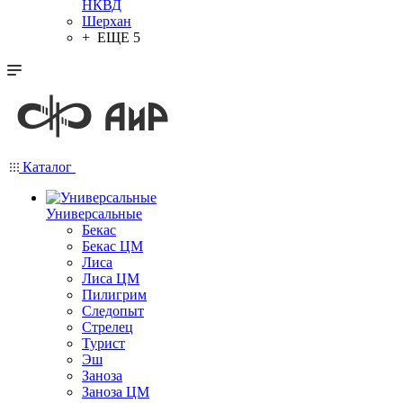
НКВД
Шерхан
+ ЕЩЕ 5
Каталог
Универсальные
Бекас
Бекас ЦМ
Лиса
Лиса ЦМ
Пилигрим
Следопыт
Стрелец
Турист
Эш
Заноза
Заноза ЦМ