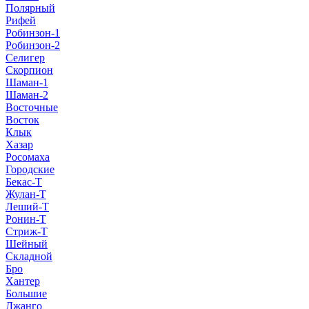
Полярный
Рифей
Робинзон-1
Робинзон-2
Селигер
Скорпион
Шаман-1
Шаман-2
Восточные
Восток
Клык
Хазар
Росомаха
Городские
Бекас-Т
Жулан-Т
Леший-Т
Ронин-Т
Стриж-Т
Шейный
Складной
Бро
Хантер
Большие
Джанго