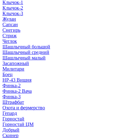
Клычок-1
Клычок-2
Клычок-3
Жулан
Сапсан
Снегирь
Стриж
Чеглок
Шашлычный большой
Шашлычный средний
Шашлычный малый
Засапожный
Милитари
Боец
НР-43 Вишня
Финка-2
Финка-2 Вача
Финка-3
Штрафбат
Охота и фермерство
Гепард
Горностай
Горностай ЦМ
Добрый
Скинер