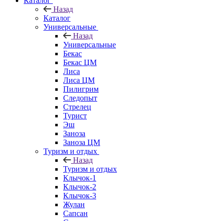
Каталог
Назад
Каталог
Универсальные
Назад
Универсальные
Бекас
Бекас ЦМ
Лиса
Лиса ЦМ
Пилигрим
Следопыт
Стрелец
Турист
Эш
Заноза
Заноза ЦМ
Туризм и отдых
Назад
Туризм и отдых
Клычок-1
Клычок-2
Клычок-3
Жулан
Сапсан