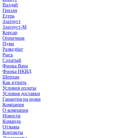
Валдай
Гризли
Егерь
Златоуст
Златоуст-М
Корсар
Опричник
Пума
Разведбат
Рысь
Сохатый
Финка Вача
Финка НКВД
Шерхан
Как купить
Условия оплаты
Условия доставки
Гарантия на ножи
Компания
О компании
Новости
Команда
Отзывы
Контакты
Документы