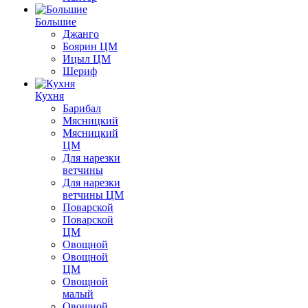
Большие
Джанго
Боярин ЦМ
Ицыл ЦМ
Шериф
Кухня
Барибал
Мясницкий
Мясницкий
ЦМ
Для нарезки
ветчины
Для нарезки
ветчины ЦМ
Поварской
Поварской
ЦМ
Овощной
Овощной
ЦМ
Овощной
малый
Овощной