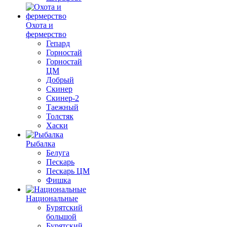
Охота и
фермерство
Гепард
Горностай
Горностай
ЦМ
Добрый
Скинер
Скинер-2
Таежный
Толстяк
Хаски
Рыбалка
Белуга
Пескарь
Пескарь ЦМ
Фишка
Национальные
Бурятский
большой
Бурятский