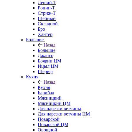
Леший-Т
Ронин-Т
Стриж-Т
Шейный
Складной
Бро
Хантер
Большие
Назад
Большие
Джанго
Боярин ЦМ
Ицыл ЦМ
Шериф
Кухня
Назад
Кухня
Барибал
Мясницкий
Мясницкий ЦМ
Для нарезки ветчины
Для нарезки ветчины ЦМ
Поварской
Поварской ЦМ
Овощной