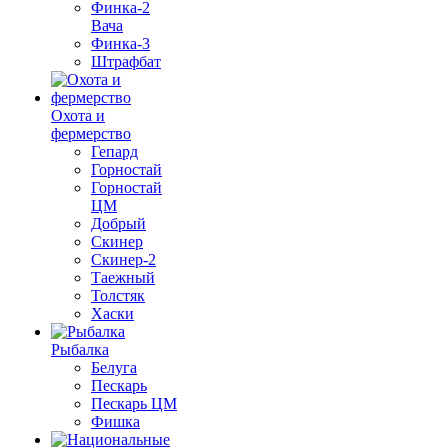
Финка-2
Вача
Финка-3
Штрафбат
Охота и
фермерство
Гепард
Горностай
Горностай
ЦМ
Добрый
Скинер
Скинер-2
Таежный
Толстяк
Хаски
Рыбалка
Белуга
Пескарь
Пескарь ЦМ
Фишка