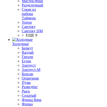
Мастер-Фиш
Разделочный
Секач из
набора
Таймень
Топор
Сантоку
Сантоку ЦМ
+ ЕЩЕ 9
Холодные
Беркут
Валдай
Гризли
Егерь
Златоуст
Златоуст-М
Корсар
Опричник
Пума
Разведбат
Рысь
Сохатый
Финка Вача
Финка