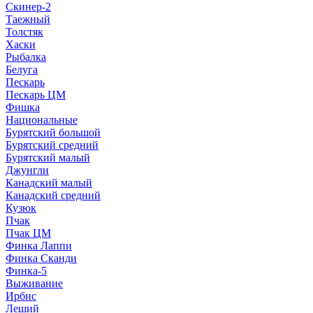
Скинер-2
Таежный
Толстяк
Хаски
Рыбалка
Белуга
Пескарь
Пескарь ЦМ
Фишка
Национальные
Бурятский большой
Бурятский средний
Бурятский малый
Джунгли
Канадский малый
Канадский средний
Кузюк
Пчак
Пчак ЦМ
Финка Лаппи
Финка Сканди
Финка-5
Выживание
Ирбис
Леший