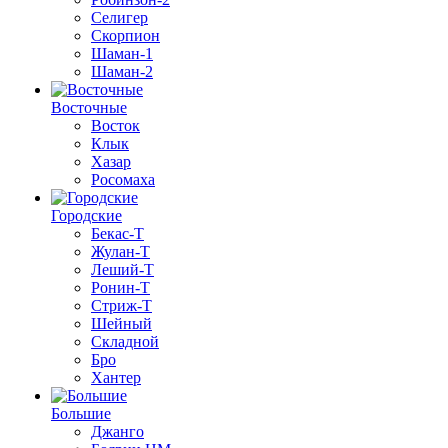
Селигер
Скорпион
Шаман-1
Шаман-2
Восточные
Восток
Клык
Хазар
Росомаха
Городские
Бекас-Т
Жулан-Т
Леший-Т
Ронин-Т
Стриж-Т
Шейный
Складной
Бро
Хантер
Большие
Джанго