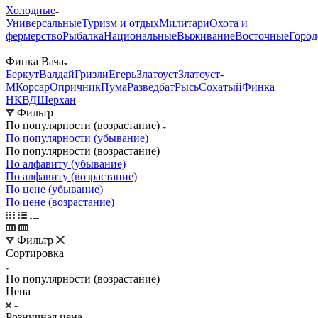
Холодные
Универсальные
Туризм и отдых
Милитари
Охота и
фермерство
Рыбалка
Национальные
Выживание
Восточные
Город
—
Финка Вача
Беркут
Валдай
Гризли
Егерь
Златоуст
Златоуст-
М
Корсар
Опричник
Пума
Разведбат
Рысь
Сохатый
Финка
НКВД
Шерхан
Фильтр
По популярности (возрастание)
По популярности (убывание)
По популярности (возрастание)
По алфавиту (убывание)
По алфавиту (возрастание)
По цене (убывание)
По цене (возрастание)
Фильтр
Сортировка
По популярности (возрастание)
Цена
Розничная цена