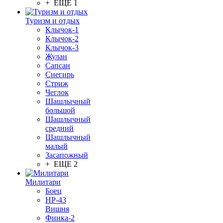
+ ЕЩЕ 1
Туризм и отдых
Клычок-1
Клычок-2
Клычок-3
Жулан
Сапсан
Снегирь
Стриж
Чеглок
Шашлычный
большой
Шашлычный
средний
Шашлычный
малый
Засапожный
+ ЕЩЕ 2
Милитари
Боец
НР-43
Вишня
Финка-2