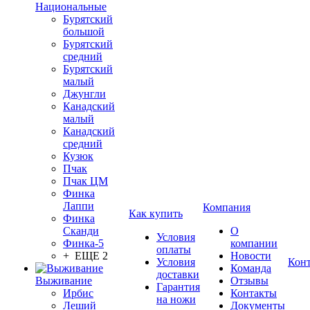
Национальные
Бурятский
большой
Бурятский
средний
Бурятский
малый
Джунгли
Канадский
малый
Канадский
средний
Кузюк
Пчак
Пчак ЦМ
Финка
Лаппи
Компания
Как купить
Финка
Сканди
О
Условия
Финка-5
компании
оплаты
+ ЕЩЕ 2
Новости
Условия
Кон
Команда
доставки
Выживание
Отзывы
Гарантия
Ирбис
Контакты
на ножи
Леший
Документы