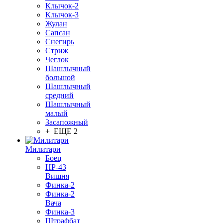
Клычок-2
Клычок-3
Жулан
Сапсан
Снегирь
Стриж
Чеглок
Шашлычный
большой
Шашлычный
средний
Шашлычный
малый
Засапожный
+ ЕЩЕ 2
Милитари
Боец
НР-43
Вишня
Финка-2
Финка-2
Вача
Финка-3
Штрафбат