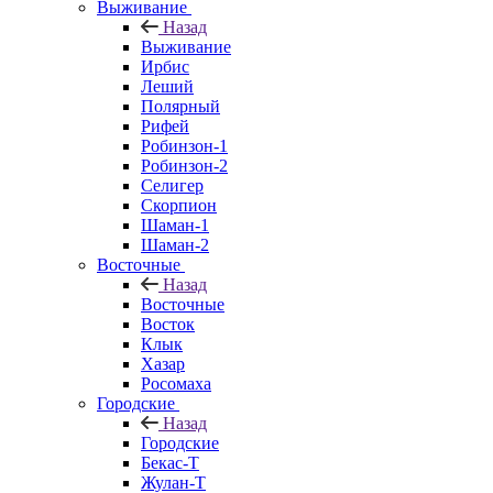
Выживание
Назад
Выживание
Ирбис
Леший
Полярный
Рифей
Робинзон-1
Робинзон-2
Селигер
Скорпион
Шаман-1
Шаман-2
Восточные
Назад
Восточные
Восток
Клык
Хазар
Росомаха
Городские
Назад
Городские
Бекас-Т
Жулан-Т