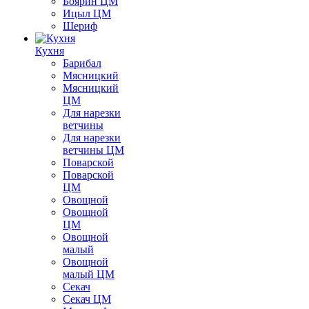
Боярин ЦМ
Ицыл ЦМ
Шериф
Кухня
Барибал
Мясницкий
Мясницкий
ЦМ
Для нарезки
ветчины
Для нарезки
ветчины ЦМ
Поварской
Поварской
ЦМ
Овощной
Овощной
ЦМ
Овощной
малый
Овощной
малый ЦМ
Секач
Секач ЦМ