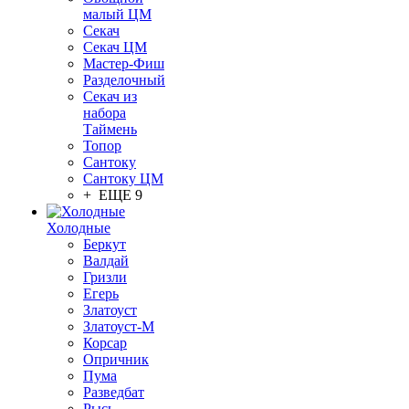
малый ЦМ
Секач
Секач ЦМ
Мастер-Фиш
Разделочный
Секач из
набора
Таймень
Топор
Сантоку
Сантоку ЦМ
+ ЕЩЕ 9
Холодные
Беркут
Валдай
Гризли
Егерь
Златоуст
Златоуст-М
Корсар
Опричник
Пума
Разведбат
Рысь