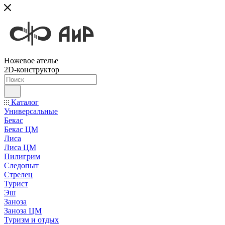
Ножевое ателье
2D-конструктор
Каталог
Универсальные
Бекас
Бекас ЦМ
Лиса
Лиса ЦМ
Пилигрим
Следопыт
Стрелец
Турист
Эш
Заноза
Заноза ЦМ
Туризм и отдых