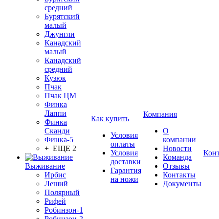
средний
Бурятский
малый
Джунгли
Канадский
малый
Канадский
средний
Кузюк
Пчак
Пчак ЦМ
Финка
Лаппи
Компания
Как купить
Финка
Сканди
О
Условия
Финка-5
компании
оплаты
+ ЕЩЕ 2
Новости
Условия
Кон
Команда
доставки
Выживание
Отзывы
Гарантия
Ирбис
Контакты
на ножи
Леший
Документы
Полярный
Рифей
Робинзон-1
Робинзон-2