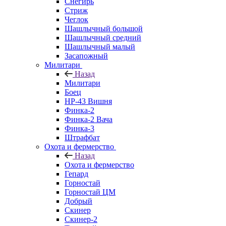
Снегирь
Стриж
Чеглок
Шашлычный большой
Шашлычный средний
Шашлычный малый
Засапожный
Милитари
Назад
Милитари
Боец
НР-43 Вишня
Финка-2
Финка-2 Вача
Финка-3
Штрафбат
Охота и фермерство
Назад
Охота и фермерство
Гепард
Горностай
Горностай ЦМ
Добрый
Скинер
Скинер-2