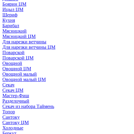
Боярин ЦМ
Ицыл ЦМ
Шериф
Кухня
Барибал
Мясницкий
Мясницкий ЦМ
Для нарезки ветчины
Для нарезки ветчины ЦМ
Поварской
Поварской ЦМ
Овощной
Овощной ЦМ
Овощной малый
Овощной малый ЦМ
Секач
Секач ЦМ
Мастер-Фиш
Разделочный
Секач из набора Таймень
Топор
Сантоку
Сантоку ЦМ
Холодные
Беркут