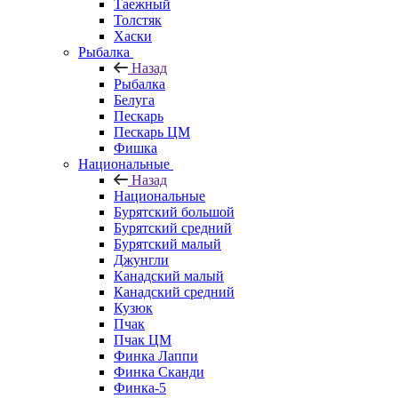
Таежный
Толстяк
Хаски
Рыбалка
Назад
Рыбалка
Белуга
Пескарь
Пескарь ЦМ
Фишка
Национальные
Назад
Национальные
Бурятский большой
Бурятский средний
Бурятский малый
Джунгли
Канадский малый
Канадский средний
Кузюк
Пчак
Пчак ЦМ
Финка Лаппи
Финка Сканди
Финка-5