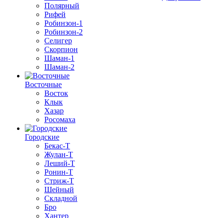
Полярный
Рифей
Робинзон-1
Робинзон-2
Селигер
Скорпион
Шаман-1
Шаман-2
Восточные
Восток
Клык
Хазар
Росомаха
Городские
Бекас-Т
Жулан-Т
Леший-Т
Ронин-Т
Стриж-Т
Шейный
Складной
Бро
Хантер