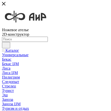
Ножевое ателье
2D-конструктор
Каталог
Универсальные
Бекас
Бекас ЦМ
Лиса
Лиса ЦМ
Пилигрим
Следопыт
Стрелец
Турист
Эш
Заноза
Заноза ЦМ
Туризм и отдых