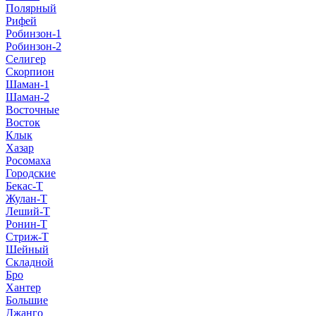
Полярный
Рифей
Робинзон-1
Робинзон-2
Селигер
Скорпион
Шаман-1
Шаман-2
Восточные
Восток
Клык
Хазар
Росомаха
Городские
Бекас-Т
Жулан-Т
Леший-Т
Ронин-Т
Стриж-Т
Шейный
Складной
Бро
Хантер
Большие
Джанго