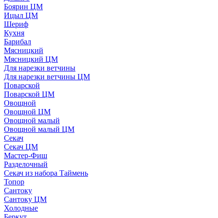
Боярин ЦМ
Ицыл ЦМ
Шериф
Кухня
Барибал
Мясницкий
Мясницкий ЦМ
Для нарезки ветчины
Для нарезки ветчины ЦМ
Поварской
Поварской ЦМ
Овощной
Овощной ЦМ
Овощной малый
Овощной малый ЦМ
Секач
Секач ЦМ
Мастер-Фиш
Разделочный
Секач из набора Таймень
Топор
Сантоку
Сантоку ЦМ
Холодные
Беркут