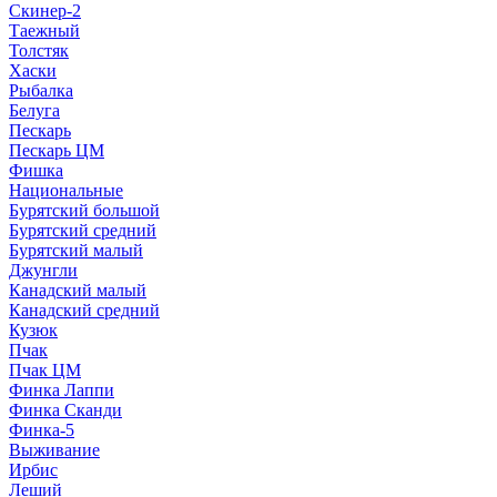
Скинер-2
Таежный
Толстяк
Хаски
Рыбалка
Белуга
Пескарь
Пескарь ЦМ
Фишка
Национальные
Бурятский большой
Бурятский средний
Бурятский малый
Джунгли
Канадский малый
Канадский средний
Кузюк
Пчак
Пчак ЦМ
Финка Лаппи
Финка Сканди
Финка-5
Выживание
Ирбис
Леший