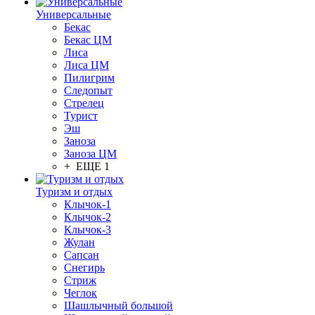
Универсальные
Бекас
Бекас ЦМ
Лиса
Лиса ЦМ
Пилигрим
Следопыт
Стрелец
Турист
Эш
Заноза
Заноза ЦМ
+ ЕЩЕ 1
Туризм и отдых
Клычок-1
Клычок-2
Клычок-3
Жулан
Сапсан
Снегирь
Стриж
Чеглок
Шашлычный большой