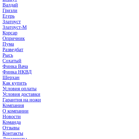
Валдай
Гризли
Егерь
Златоуст
Златоуст-М
Корсар
Опричник
Пума
Разведбат
Рысь
Сохатый
Финка Вача
Финка НКВД
Шерхан
Как купить
Условия оплаты
Условия доставки
Гарантия на ножи
Компания
О компании
Новости
Команда
Отзывы
Контакты
Документы