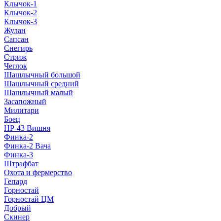
Клычок-1
Клычок-2
Клычок-3
Жулан
Сапсан
Снегирь
Стриж
Чеглок
Шашлычный большой
Шашлычный средний
Шашлычный малый
Засапожный
Милитари
Боец
НР-43 Вишня
Финка-2
Финка-2 Вача
Финка-3
Штрафбат
Охота и фермерство
Гепард
Горностай
Горностай ЦМ
Добрый
Скинер