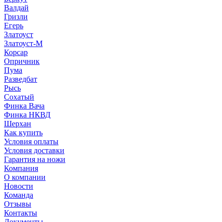
Валдай
Гризли
Егерь
Златоуст
Златоуст-М
Корсар
Опричник
Пума
Разведбат
Рысь
Сохатый
Финка Вача
Финка НКВД
Шерхан
Как купить
Условия оплаты
Условия доставки
Гарантия на ножи
Компания
О компании
Новости
Команда
Отзывы
Контакты
Документы