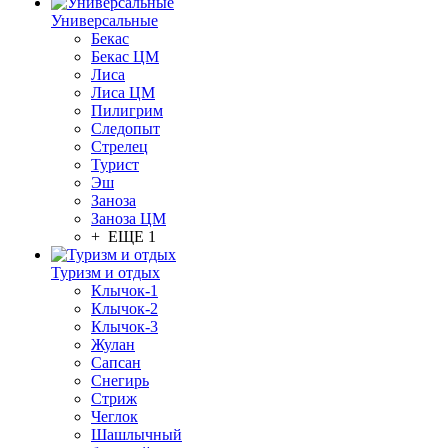
Универсальные
Бекас
Бекас ЦМ
Лиса
Лиса ЦМ
Пилигрим
Следопыт
Стрелец
Турист
Эш
Заноза
Заноза ЦМ
+ ЕЩЕ 1
Туризм и отдых
Клычок-1
Клычок-2
Клычок-3
Жулан
Сапсан
Снегирь
Стриж
Чеглок
Шашлычный