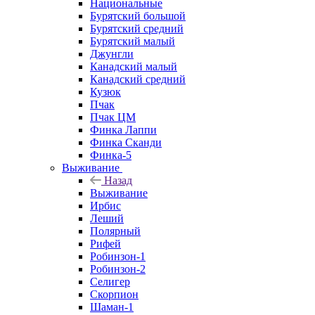
Национальные
Бурятский большой
Бурятский средний
Бурятский малый
Джунгли
Канадский малый
Канадский средний
Кузюк
Пчак
Пчак ЦМ
Финка Лаппи
Финка Сканди
Финка-5
Выживание
Назад
Выживание
Ирбис
Леший
Полярный
Рифей
Робинзон-1
Робинзон-2
Селигер
Скорпион
Шаман-1