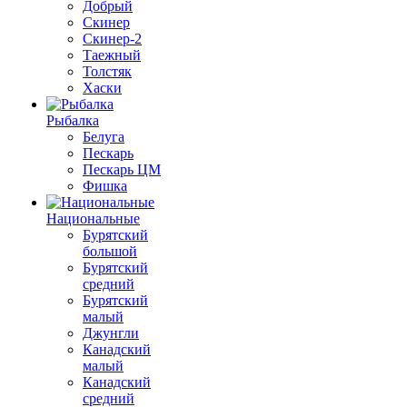
Добрый
Скинер
Скинер-2
Таежный
Толстяк
Хаски
Рыбалка
Белуга
Пескарь
Пескарь ЦМ
Фишка
Национальные
Бурятский
большой
Бурятский
средний
Бурятский
малый
Джунгли
Канадский
малый
Канадский
средний