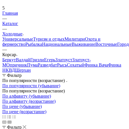
5
Главная
—
Каталог
—
Холодные
Универсальные
Туризм и отдых
Милитари
Охота и
фермерство
Рыбалка
Национальные
Выживание
Восточные
Город
—
Корсар
Беркут
Валдай
Гризли
Егерь
Златоуст
Златоуст-
М
Опричник
Пума
Разведбат
Рысь
Сохатый
Финка Вача
Финка
НКВД
Шерхан
Фильтр
По популярности (возрастание)
По популярности (убывание)
По популярности (возрастание)
По алфавиту (убывание)
По алфавиту (возрастание)
По цене (убывание)
По цене (возрастание)
Фильтр