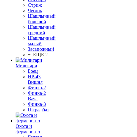
Стриж
Чеглок
Шашлычный
большой
Шашлычный
средний
Шашлычный
малый
Засапожный
+ ЕЩЕ 2
Милитари
Боец
НР-43
Вишня
Финка-2
Финка-2
Вача
Финка-3
Штрафбат
Охота и
фермерство