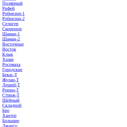
Полярный
Рифей
Робинзон-1
Робинзон-2
Селигер
Скорпион
Шаман-1
Шаман-2
Восточные
Восток
Клык
Хазар
Росомаха
Городские
Бекас-Т
Жулан-Т
Леший-Т
Ронин-Т
Стриж-Т
Шейный
Складной
Бро
Хантер
Большие
Джанго