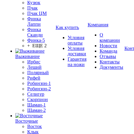
Кузюк
Пчак
Пчак ЦМ
Финка
Лаппи
Компания
Как купить
Финка
Сканди
О
Условия
Финка-5
компании
оплаты
+ ЕЩЕ 2
Новости
Условия
Кон
Команда
доставки
Выживание
Отзывы
Гарантия
Ирбис
Контакты
на ножи
Леший
Документы
Полярный
Рифей
Робинзон-1
Робинзон-2
Селигер
Скорпион
Шаман-1
Шаман-2
Восточные
Восток
Клык