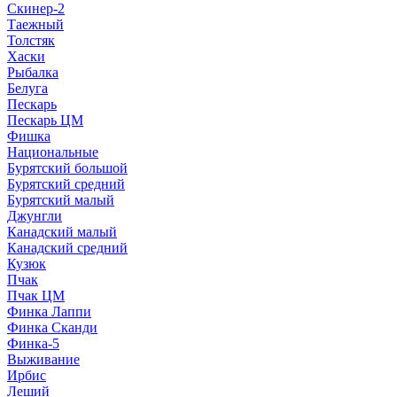
Скинер-2
Таежный
Толстяк
Хаски
Рыбалка
Белуга
Пескарь
Пескарь ЦМ
Фишка
Национальные
Бурятский большой
Бурятский средний
Бурятский малый
Джунгли
Канадский малый
Канадский средний
Кузюк
Пчак
Пчак ЦМ
Финка Лаппи
Финка Сканди
Финка-5
Выживание
Ирбис
Леший