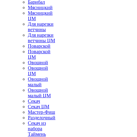
Барибал
Мясницкий
Мясницкий
ЦМ
Для нарезки
ветчины
Для нарезки
ветчины ЦМ
Поварской
Поварской
ЦМ
Овощной
Овощной
ЦМ
Овощной
малый
Овощной
малый ЦМ
Секач
Секач ЦМ
Мастер-Фиш
Разделочный
Секач из
набора
Таймень