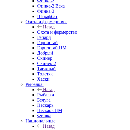
Финка-2
Финка-2 Вача
Финка-3
Штрафбат
Охота и фермерство
Назад
Охота и фермерство
Гепард
Горностай
Горностай ЦМ
Добрый
Скинер
Скинер-2
Таежный
Толстяк
Хаски
Рыбалка
Назад
Рыбалка
Белуга
Пескарь
Пескарь ЦМ
Фишка
Национальные
Назад