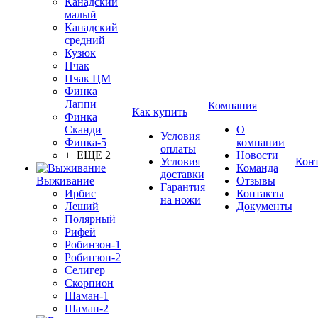
Канадский
малый
Канадский
средний
Кузюк
Пчак
Пчак ЦМ
Финка
Лаппи
Компания
Как купить
Финка
Сканди
О
Условия
Финка-5
компании
оплаты
+ ЕЩЕ 2
Новости
Условия
Кон
Команда
доставки
Выживание
Отзывы
Гарантия
Ирбис
Контакты
на ножи
Леший
Документы
Полярный
Рифей
Робинзон-1
Робинзон-2
Селигер
Скорпион
Шаман-1
Шаман-2