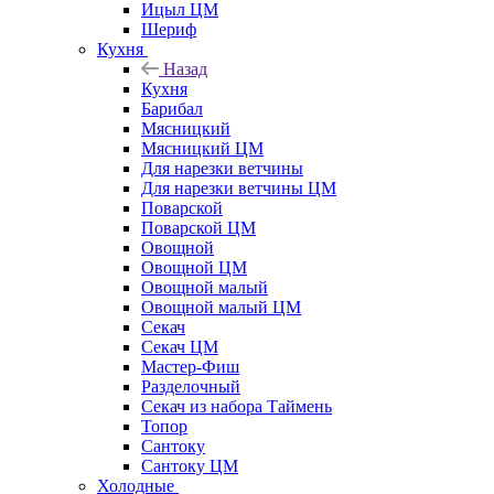
Ицыл ЦМ
Шериф
Кухня
Назад
Кухня
Барибал
Мясницкий
Мясницкий ЦМ
Для нарезки ветчины
Для нарезки ветчины ЦМ
Поварской
Поварской ЦМ
Овощной
Овощной ЦМ
Овощной малый
Овощной малый ЦМ
Секач
Секач ЦМ
Мастер-Фиш
Разделочный
Секач из набора Таймень
Топор
Сантоку
Сантоку ЦМ
Холодные