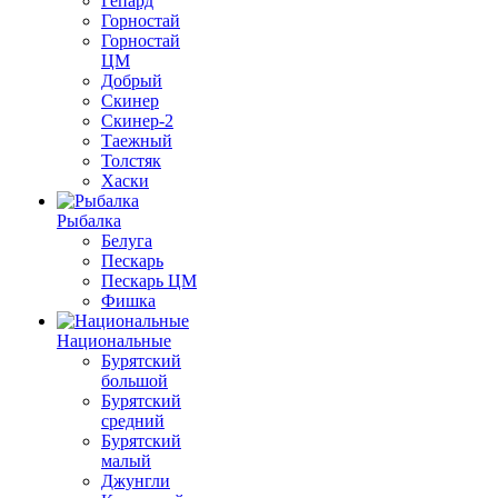
Гепард
Горностай
Горностай
ЦМ
Добрый
Скинер
Скинер-2
Таежный
Толстяк
Хаски
Рыбалка
Белуга
Пескарь
Пескарь ЦМ
Фишка
Национальные
Бурятский
большой
Бурятский
средний
Бурятский
малый
Джунгли