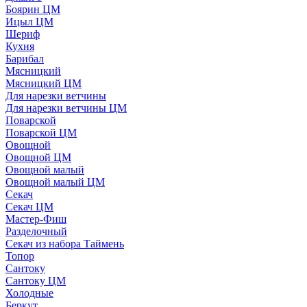
Боярин ЦМ
Ицыл ЦМ
Шериф
Кухня
Барибал
Мясницкий
Мясницкий ЦМ
Для нарезки ветчины
Для нарезки ветчины ЦМ
Поварской
Поварской ЦМ
Овощной
Овощной ЦМ
Овощной малый
Овощной малый ЦМ
Секач
Секач ЦМ
Мастер-Фиш
Разделочный
Секач из набора Таймень
Топор
Сантоку
Сантоку ЦМ
Холодные
Беркут