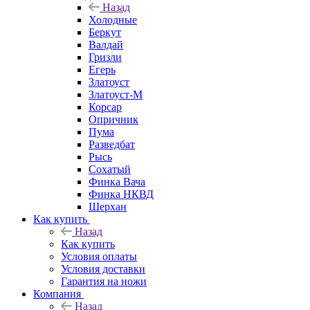
Назад
Холодные
Беркут
Валдай
Гризли
Егерь
Златоуст
Златоуст-М
Корсар
Опричник
Пума
Разведбат
Рысь
Сохатый
Финка Вача
Финка НКВД
Шерхан
Как купить
Назад
Как купить
Условия оплаты
Условия доставки
Гарантия на ножи
Компания
Назад