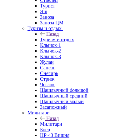
Стрелец
Турист
Эш
Заноза
Заноза ЦМ
Туризм и отдых
Назад
Туризм и отдых
Клычок-1
Клычок-2
Клычок-3
Жулан
Сапсан
Снегирь
Стриж
Чеглок
Шашлычный большой
Шашлычный средний
Шашлычный малый
Засапожный
Милитари
Назад
Милитари
Боец
НР-43 Вишня