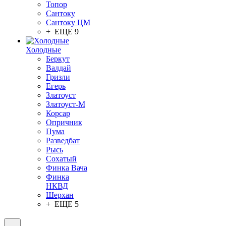
Топор
Сантоку
Сантоку ЦМ
+ ЕЩЕ 9
Холодные
Беркут
Валдай
Гризли
Егерь
Златоуст
Златоуст-М
Корсар
Опричник
Пума
Разведбат
Рысь
Сохатый
Финка Вача
Финка
НКВД
Шерхан
+ ЕЩЕ 5