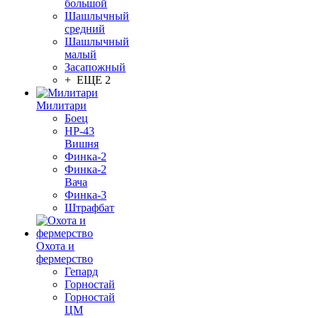
большой
Шашлычный
средний
Шашлычный
малый
Засапожный
+ ЕЩЕ 2
Милитари
Боец
НР-43
Вишня
Финка-2
Финка-2
Вача
Финка-3
Штрафбат
Охота и
фермерство
Гепард
Горностай
Горностай
ЦМ