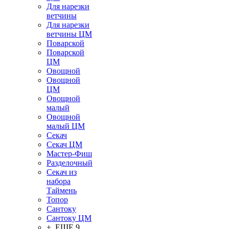
Для нарезки
ветчины
Для нарезки
ветчины ЦМ
Поварской
Поварской
ЦМ
Овощной
Овощной
ЦМ
Овощной
малый
Овощной
малый ЦМ
Секач
Секач ЦМ
Мастер-Фиш
Разделочный
Секач из
набора
Таймень
Топор
Сантоку
Сантоку ЦМ
+ ЕЩЕ 9