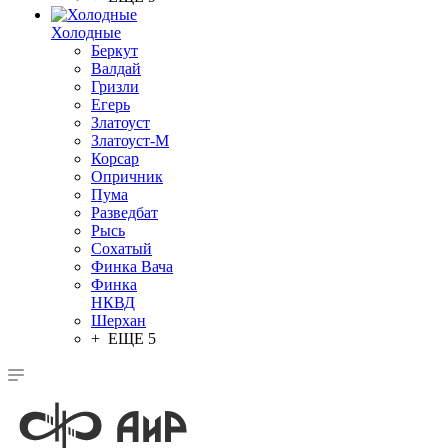
Холодные
Беркут
Валдай
Гризли
Егерь
Златоуст
Златоуст-М
Корсар
Опричник
Пума
Разведбат
Рысь
Сохатый
Финка Вача
Финка
НКВД
Шерхан
+ ЕЩЕ 5