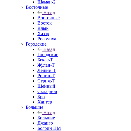
Шаман-2
Восточные
Назад
Восточные
Восток
Клык
Хазар
Росомаха
Городские
Назад
Городские
Бекас-Т
Жулан-Т
Леший-Т
Ронин-Т
Стриж-Т
Шейный
Складной
Бро
Хантер
Большие
Назад
Большие
Джанго
Боярин ЦМ