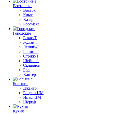
Восточные
Восток
Клык
Хазар
Росомаха
Городские
Бекас-Т
Жулан-Т
Леший-Т
Ронин-Т
Стриж-Т
Шейный
Складной
Бро
Хантер
Большие
Джанго
Боярин ЦМ
Ицыл ЦМ
Шериф
Кухня