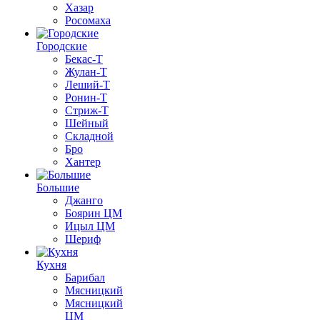
Хазар
Росомаха
Городские
Бекас-Т
Жулан-Т
Леший-Т
Ронин-Т
Стриж-Т
Шейный
Складной
Бро
Хантер
Большие
Джанго
Боярин ЦМ
Ицыл ЦМ
Шериф
Кухня
Барибал
Мясницкий
Мясницкий
ЦМ