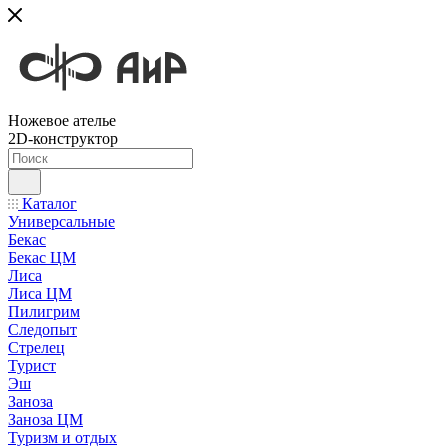
Ножевое ателье
2D-конструктор
Каталог
Универсальные
Бекас
Бекас ЦМ
Лиса
Лиса ЦМ
Пилигрим
Следопыт
Стрелец
Турист
Эш
Заноза
Заноза ЦМ
Туризм и отдых