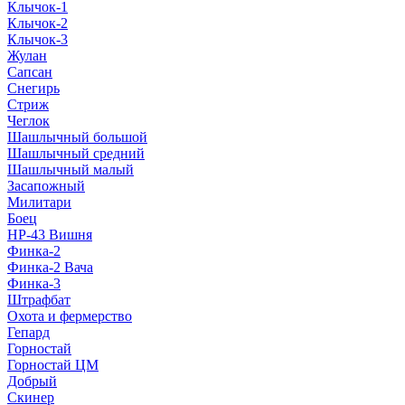
Клычок-1
Клычок-2
Клычок-3
Жулан
Сапсан
Снегирь
Стриж
Чеглок
Шашлычный большой
Шашлычный средний
Шашлычный малый
Засапожный
Милитари
Боец
НР-43 Вишня
Финка-2
Финка-2 Вача
Финка-3
Штрафбат
Охота и фермерство
Гепард
Горностай
Горностай ЦМ
Добрый
Скинер