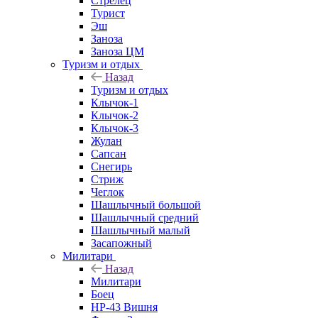
Стрелец
Турист
Эш
Заноза
Заноза ЦМ
Туризм и отдых
Назад
Туризм и отдых
Клычок-1
Клычок-2
Клычок-3
Жулан
Сапсан
Снегирь
Стриж
Чеглок
Шашлычный большой
Шашлычный средний
Шашлычный малый
Засапожный
Милитари
Назад
Милитари
Боец
НР-43 Вишня