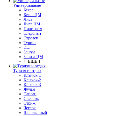
Универсальные
Бекас
Бекас ЦМ
Лиса
Лиса ЦМ
Пилигрим
Следопыт
Стрелец
Турист
Эш
Заноза
Заноза ЦМ
+ ЕЩЕ 1
Туризм и отдых
Клычок-1
Клычок-2
Клычок-3
Жулан
Сапсан
Снегирь
Стриж
Чеглок
Шашлычный