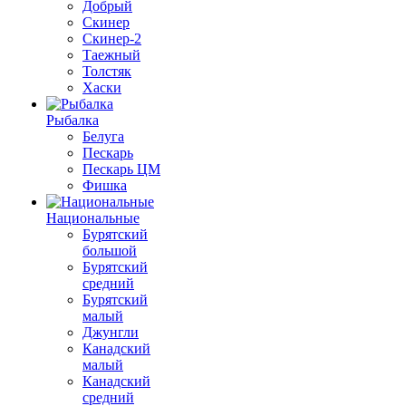
Добрый
Скинер
Скинер-2
Таежный
Толстяк
Хаски
Рыбалка
Белуга
Пескарь
Пескарь ЦМ
Фишка
Национальные
Бурятский
большой
Бурятский
средний
Бурятский
малый
Джунгли
Канадский
малый
Канадский
средний