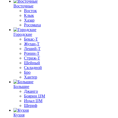
Восточные
Восток
Клык
Хазар
Росомаха
Городские
Бекас-Т
Жулан-Т
Леший-Т
Ронин-Т
Стриж-Т
Шейный
Складной
Бро
Хантер
Большие
Джанго
Боярин ЦМ
Ицыл ЦМ
Шериф
Кухня