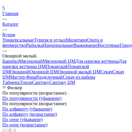
5
Главная
—
Каталог
—
Кухня
Универсальные
Туризм и отдых
Милитари
Охота и
фермерство
Рыбалка
Национальные
Выживание
Восточные
Город
—
Овощной малый
Барибал
Мясницкий
Мясницкий ЦМ
Для нарезки ветчины
Для
нарезки ветчины ЦМ
Поварской
Поварской
ЦМ
Овощной
Овощной ЦМ
Овощной малый ЦМ
Секач
Секач
ЦМ
Мастер-Фиш
Разделочный
Секач из набора
Таймень
Топор
Сантоку
Сантоку ЦМ
Фильтр
По популярности (возрастание)
По популярности (убывание)
По популярности (возрастание)
По алфавиту (убывание)
По алфавиту (возрастание)
По цене (убывание)
По цене (возрастание)