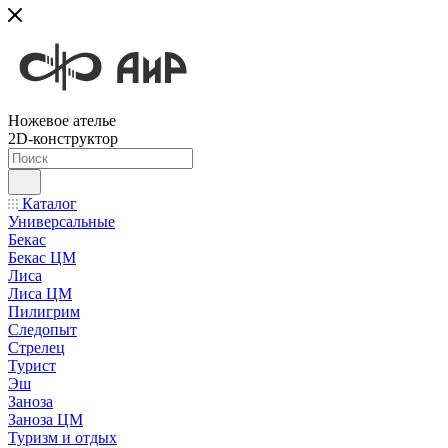
Ножевое ателье
2D-конструктор
Каталог
Универсальные
Бекас
Бекас ЦМ
Лиса
Лиса ЦМ
Пилигрим
Следопыт
Стрелец
Турист
Эш
Заноза
Заноза ЦМ
Туризм и отдых