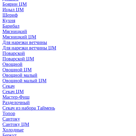
Боярин ЦМ
Ицыл ЦМ
Шериф
Кухня
Барибал
Мясницкий
Мясницкий ЦМ
Для нарезки ветчины
Для нарезки ветчины ЦМ
Поварской
Поварской ЦМ
Овощной
Овощной ЦМ
Овощной малый
Овощной малый ЦМ
Секач
Секач ЦМ
Мастер-Фиш
Разделочный
Секач из набора Таймень
Топор
Сантоку
Сантоку ЦМ
Холодные
Беркут