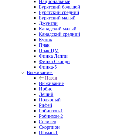
Национальные
Бурятский большой
Бурятский средний
Бурятский малый
Джунгли
Канадский малый
Канадский средний
Кузюк
Пчак
Пчак ЦМ
Финка Лаппи
Финка Сканди
Финка-5
Выживание
Назад
Выживание
Ирбис
Леший
Полярный
Рифей
Робинзон-1
Робинзон-2
Селигер
Скорпион
Шаман-1