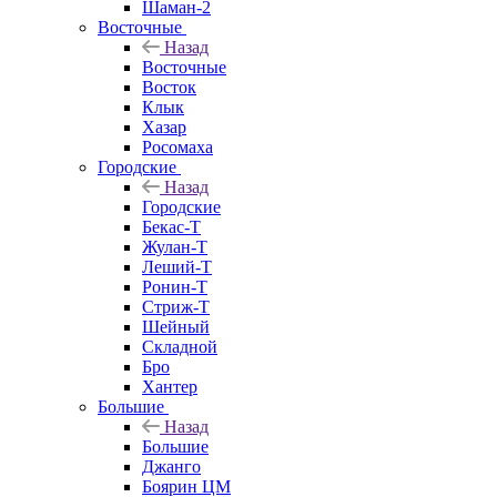
Шаман-2
Восточные
Назад
Восточные
Восток
Клык
Хазар
Росомаха
Городские
Назад
Городские
Бекас-Т
Жулан-Т
Леший-Т
Ронин-Т
Стриж-Т
Шейный
Складной
Бро
Хантер
Большие
Назад
Большие
Джанго
Боярин ЦМ