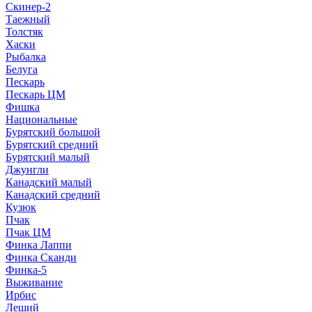
Скинер-2
Таежный
Толстяк
Хаски
Рыбалка
Белуга
Пескарь
Пескарь ЦМ
Фишка
Национальные
Бурятский большой
Бурятский средний
Бурятский малый
Джунгли
Канадский малый
Канадский средний
Кузюк
Пчак
Пчак ЦМ
Финка Лаппи
Финка Сканди
Финка-5
Выживание
Ирбис
Леший