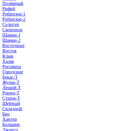
Полярный
Рифей
Робинзон-1
Робинзон-2
Селигер
Скорпион
Шаман-1
Шаман-2
Восточные
Восток
Клык
Хазар
Росомаха
Городские
Бекас-Т
Жулан-Т
Леший-Т
Ронин-Т
Стриж-Т
Шейный
Складной
Бро
Хантер
Большие
Джанго