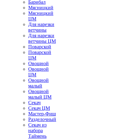
Барибал
Мясницкий
Мясницкий
ЦМ
Для нарезки
ветчины
Для нарезки
ветчины ЦМ
Поварской
Поварской
ЦМ
Овощной
Овощной
ЦМ
Овощной
малый
Овощной
малый ЦМ
Секач
Секач ЦМ
Мастер-Фиш
Разделочный
Секач из
набора
Таймень