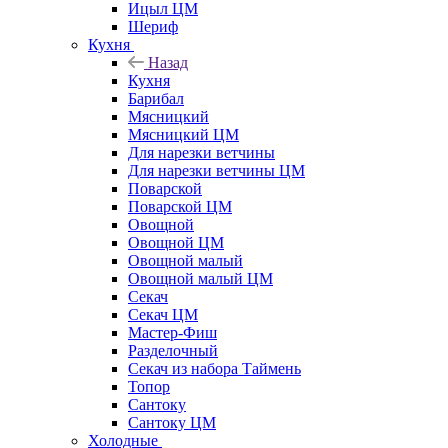
Ицыл ЦМ
Шериф
Кухня
Назад
Кухня
Барибал
Мясницкий
Мясницкий ЦМ
Для нарезки ветчины
Для нарезки ветчины ЦМ
Поварской
Поварской ЦМ
Овощной
Овощной ЦМ
Овощной малый
Овощной малый ЦМ
Секач
Секач ЦМ
Мастер-Фиш
Разделочный
Секач из набора Таймень
Топор
Сантоку
Сантоку ЦМ
Холодные