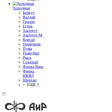
Холодные
Беркут
Валдай
Гризли
Егерь
Златоуст
Златоуст-М
Корсар
Опричник
Пума
Разведбат
Рысь
Сохатый
Финка Вача
Финка
НКВД
Шерхан
+ ЕЩЕ 5