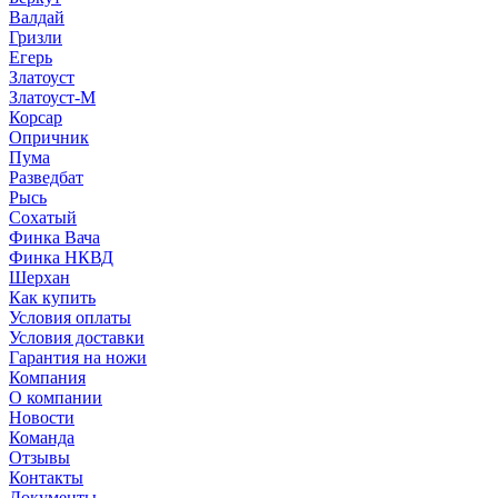
Валдай
Гризли
Егерь
Златоуст
Златоуст-М
Корсар
Опричник
Пума
Разведбат
Рысь
Сохатый
Финка Вача
Финка НКВД
Шерхан
Как купить
Условия оплаты
Условия доставки
Гарантия на ножи
Компания
О компании
Новости
Команда
Отзывы
Контакты
Документы