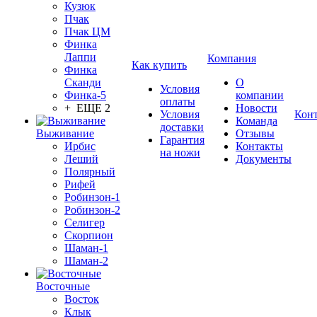
Кузюк
Пчак
Пчак ЦМ
Финка
Лаппи
Компания
Как купить
Финка
Сканди
О
Условия
Финка-5
компании
оплаты
+ ЕЩЕ 2
Новости
Условия
Кон
Команда
доставки
Выживание
Отзывы
Гарантия
Ирбис
Контакты
на ножи
Леший
Документы
Полярный
Рифей
Робинзон-1
Робинзон-2
Селигер
Скорпион
Шаман-1
Шаман-2
Восточные
Восток
Клык