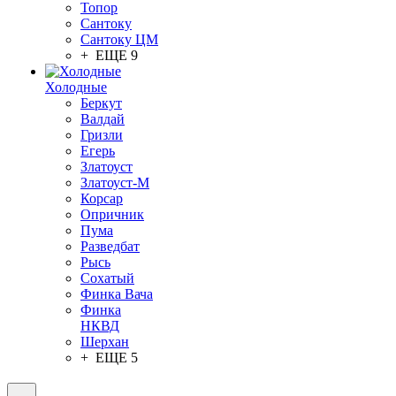
Топор
Сантоку
Сантоку ЦМ
+ ЕЩЕ 9
Холодные
Беркут
Валдай
Гризли
Егерь
Златоуст
Златоуст-М
Корсар
Опричник
Пума
Разведбат
Рысь
Сохатый
Финка Вача
Финка
НКВД
Шерхан
+ ЕЩЕ 5