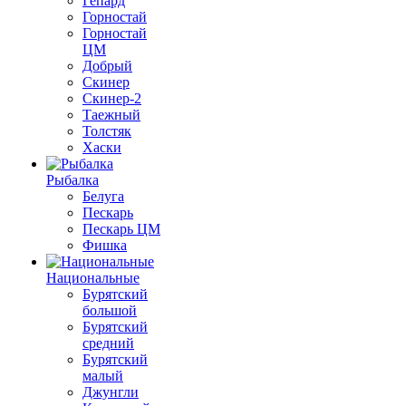
Гепард
Горностай
Горностай
ЦМ
Добрый
Скинер
Скинер-2
Таежный
Толстяк
Хаски
Рыбалка
Белуга
Пескарь
Пескарь ЦМ
Фишка
Национальные
Бурятский
большой
Бурятский
средний
Бурятский
малый
Джунгли