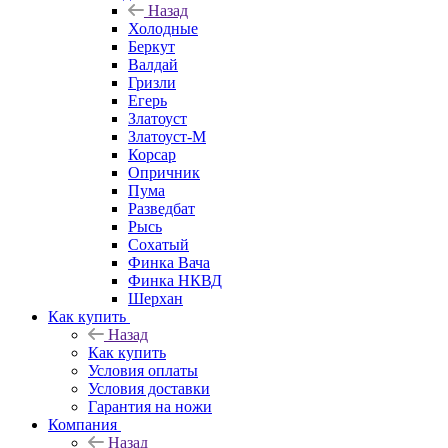
Назад
Холодные
Беркут
Валдай
Гризли
Егерь
Златоуст
Златоуст-М
Корсар
Опричник
Пума
Разведбат
Рысь
Сохатый
Финка Вача
Финка НКВД
Шерхан
Как купить
Назад
Как купить
Условия оплаты
Условия доставки
Гарантия на ножи
Компания
Назад