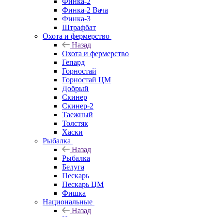
Финка-2
Финка-2 Вача
Финка-3
Штрафбат
Охота и фермерство
Назад
Охота и фермерство
Гепард
Горностай
Горностай ЦМ
Добрый
Скинер
Скинер-2
Таежный
Толстяк
Хаски
Рыбалка
Назад
Рыбалка
Белуга
Пескарь
Пескарь ЦМ
Фишка
Национальные
Назад