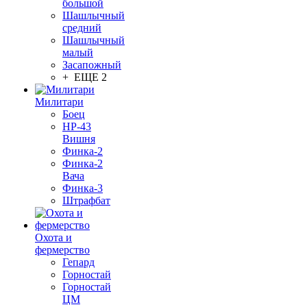
большой
Шашлычный
средний
Шашлычный
малый
Засапожный
+ ЕЩЕ 2
Милитари
Боец
НР-43
Вишня
Финка-2
Финка-2
Вача
Финка-3
Штрафбат
Охота и
фермерство
Гепард
Горностай
Горностай
ЦМ