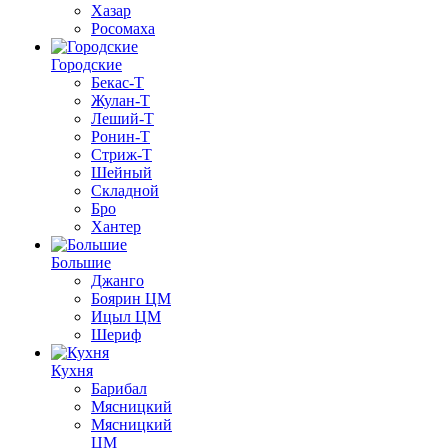
Хазар
Росомаха
Городские
Бекас-Т
Жулан-Т
Леший-Т
Ронин-Т
Стриж-Т
Шейный
Складной
Бро
Хантер
Большие
Джанго
Боярин ЦМ
Ицыл ЦМ
Шериф
Кухня
Барибал
Мясницкий
Мясницкий
ЦМ