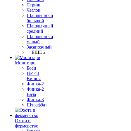
Стриж
Чеглок
Шашлычный
большой
Шашлычный
средний
Шашлычный
малый
Засапожный
+ ЕЩЕ 2
Милитари
Боец
НР-43
Вишня
Финка-2
Финка-2
Вача
Финка-3
Штрафбат
Охота и
фермерство