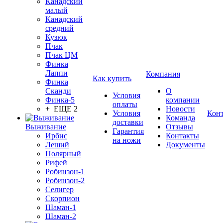
Канадский
малый
Канадский
средний
Кузюк
Пчак
Пчак ЦМ
Финка
Лаппи
Компания
Как купить
Финка
Сканди
О
Условия
Финка-5
компании
оплаты
+ ЕЩЕ 2
Новости
Условия
Кон
Команда
доставки
Выживание
Отзывы
Гарантия
Ирбис
Контакты
на ножи
Леший
Документы
Полярный
Рифей
Робинзон-1
Робинзон-2
Селигер
Скорпион
Шаман-1
Шаман-2