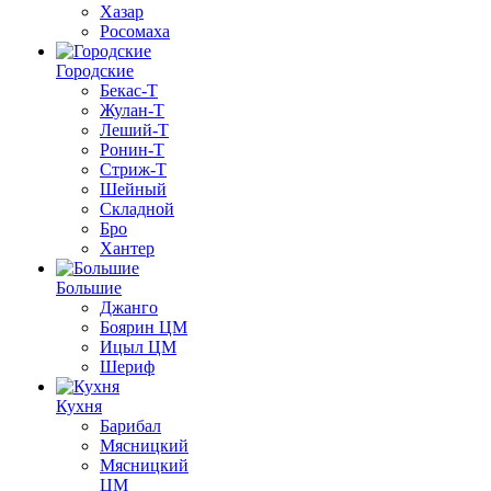
Хазар
Росомаха
Городские
Бекас-Т
Жулан-Т
Леший-Т
Ронин-Т
Стриж-Т
Шейный
Складной
Бро
Хантер
Большие
Джанго
Боярин ЦМ
Ицыл ЦМ
Шериф
Кухня
Барибал
Мясницкий
Мясницкий
ЦМ