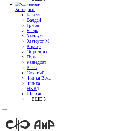
Холодные
Беркут
Валдай
Гризли
Егерь
Златоуст
Златоуст-М
Корсар
Опричник
Пума
Разведбат
Рысь
Сохатый
Финка Вача
Финка
НКВД
Шерхан
+ ЕЩЕ 5