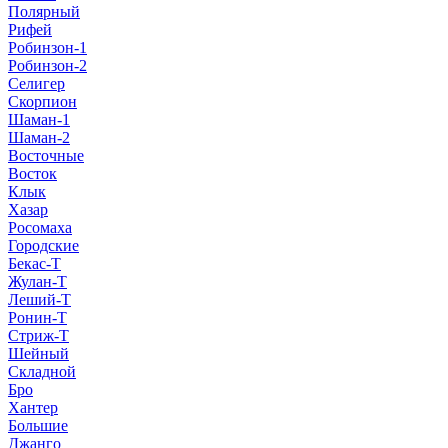
Полярный
Рифей
Робинзон-1
Робинзон-2
Селигер
Скорпион
Шаман-1
Шаман-2
Восточные
Восток
Клык
Хазар
Росомаха
Городские
Бекас-Т
Жулан-Т
Леший-Т
Ронин-Т
Стриж-Т
Шейный
Складной
Бро
Хантер
Большие
Джанго