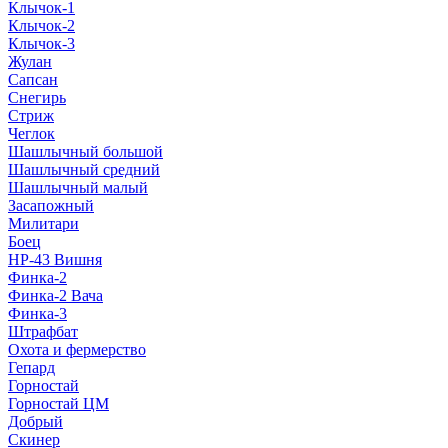
Клычок-1
Клычок-2
Клычок-3
Жулан
Сапсан
Снегирь
Стриж
Чеглок
Шашлычный большой
Шашлычный средний
Шашлычный малый
Засапожный
Милитари
Боец
НР-43 Вишня
Финка-2
Финка-2 Вача
Финка-3
Штрафбат
Охота и фермерство
Гепард
Горностай
Горностай ЦМ
Добрый
Скинер