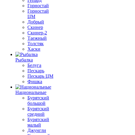
Гепард
Горностай
Горностай
ЦМ
Добрый
Скинер
Скинер-2
Таежный
Толстяк
Хаски
Рыбалка
Белуга
Пескарь
Пескарь ЦМ
Фишка
Национальные
Бурятский
большой
Бурятский
средний
Бурятский
малый
Джунгли