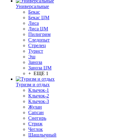
Универсальные
Бекас
Бекас ЦМ
Лиса
Лиса ЦМ
Пилигрим
Следопыт
Стрелец
Турист
Эш
Заноза
Заноза ЦМ
+ ЕЩЕ 1
Туризм и отдых
Клычок-1
Клычок-2
Клычок-3
Жулан
Сапсан
Снегирь
Стриж
Чеглок
Шашлычный