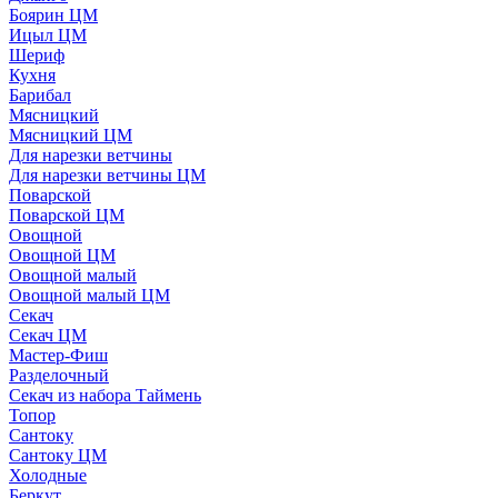
Боярин ЦМ
Ицыл ЦМ
Шериф
Кухня
Барибал
Мясницкий
Мясницкий ЦМ
Для нарезки ветчины
Для нарезки ветчины ЦМ
Поварской
Поварской ЦМ
Овощной
Овощной ЦМ
Овощной малый
Овощной малый ЦМ
Секач
Секач ЦМ
Мастер-Фиш
Разделочный
Секач из набора Таймень
Топор
Сантоку
Сантоку ЦМ
Холодные
Беркут