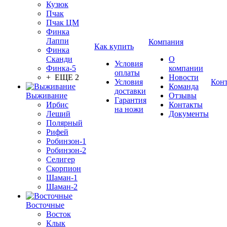
Кузюк
Пчак
Пчак ЦМ
Финка
Лаппи
Компания
Как купить
Финка
Сканди
О
Условия
Финка-5
компании
оплаты
+ ЕЩЕ 2
Новости
Условия
Кон
Команда
доставки
Выживание
Отзывы
Гарантия
Ирбис
Контакты
на ножи
Леший
Документы
Полярный
Рифей
Робинзон-1
Робинзон-2
Селигер
Скорпион
Шаман-1
Шаман-2
Восточные
Восток
Клык