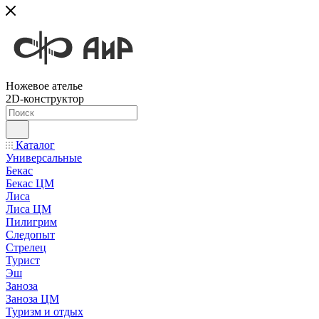
Ножевое ателье
2D-конструктор
Каталог
Универсальные
Бекас
Бекас ЦМ
Лиса
Лиса ЦМ
Пилигрим
Следопыт
Стрелец
Турист
Эш
Заноза
Заноза ЦМ
Туризм и отдых