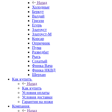
Назад
Холодные
Беркут
Валдай
Гризли
Егерь
Златоуст
Златоуст-М
Корсар
Опричник
Пума
Разведбат
Рысь
Сохатый
Финка Вача
Финка НКВД
Шерхан
Как купить
Назад
Как купить
Условия оплаты
Условия доставки
Гарантия на ножи
Компания
Назад