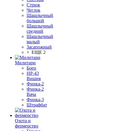
Стриж
Чеглок
Шашлычный
большой
Шашлычный
средний
Шашлычный
малый
Засапожный
+ ЕЩЕ 2
Милитари
Боец
НР-43
Вишня
Финка-2
Финка-2
Вача
Финка-3
Штрафбат
Охота и
фермерство