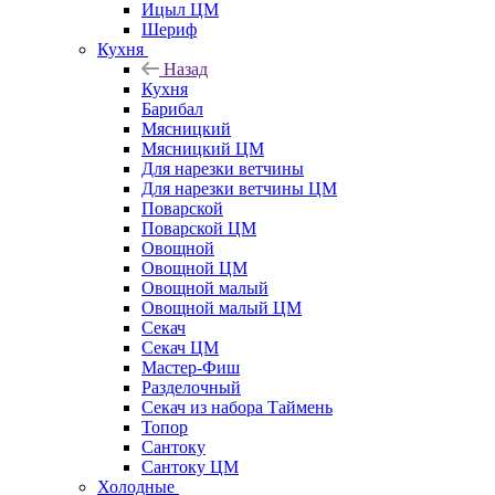
Ицыл ЦМ
Шериф
Кухня
Назад
Кухня
Барибал
Мясницкий
Мясницкий ЦМ
Для нарезки ветчины
Для нарезки ветчины ЦМ
Поварской
Поварской ЦМ
Овощной
Овощной ЦМ
Овощной малый
Овощной малый ЦМ
Секач
Секач ЦМ
Мастер-Фиш
Разделочный
Секач из набора Таймень
Топор
Сантоку
Сантоку ЦМ
Холодные