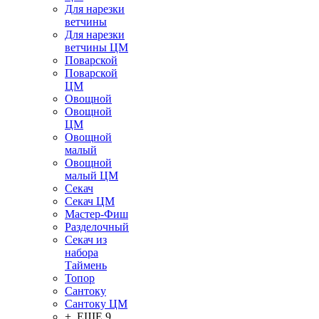
Для нарезки
ветчины
Для нарезки
ветчины ЦМ
Поварской
Поварской
ЦМ
Овощной
Овощной
ЦМ
Овощной
малый
Овощной
малый ЦМ
Секач
Секач ЦМ
Мастер-Фиш
Разделочный
Секач из
набора
Таймень
Топор
Сантоку
Сантоку ЦМ
+ ЕЩЕ 9