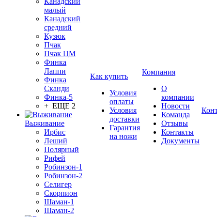
Канадский
малый
Канадский
средний
Кузюк
Пчак
Пчак ЦМ
Финка
Лаппи
Компания
Как купить
Финка
Сканди
О
Условия
Финка-5
компании
оплаты
+ ЕЩЕ 2
Новости
Условия
Кон
Команда
доставки
Выживание
Отзывы
Гарантия
Ирбис
Контакты
на ножи
Леший
Документы
Полярный
Рифей
Робинзон-1
Робинзон-2
Селигер
Скорпион
Шаман-1
Шаман-2