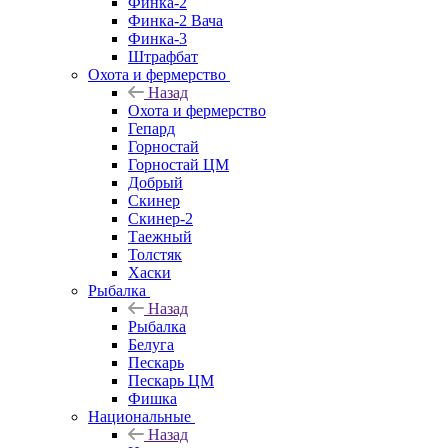
Финка-2
Финка-2 Вача
Финка-3
Штрафбат
Охота и фермерство
Назад
Охота и фермерство
Гепард
Горностай
Горностай ЦМ
Добрый
Скинер
Скинер-2
Таежный
Толстяк
Хаски
Рыбалка
Назад
Рыбалка
Белуга
Пескарь
Пескарь ЦМ
Фишка
Национальные
Назад