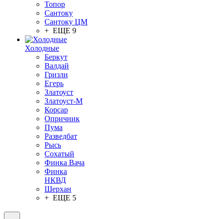
Топор
Сантоку
Сантоку ЦМ
+ ЕЩЕ 9
Холодные
Беркут
Валдай
Гризли
Егерь
Златоуст
Златоуст-М
Корсар
Опричник
Пума
Разведбат
Рысь
Сохатый
Финка Вача
Финка
НКВД
Шерхан
+ ЕЩЕ 5