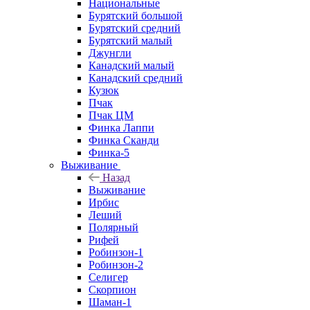
Национальные
Бурятский большой
Бурятский средний
Бурятский малый
Джунгли
Канадский малый
Канадский средний
Кузюк
Пчак
Пчак ЦМ
Финка Лаппи
Финка Сканди
Финка-5
Выживание
Назад
Выживание
Ирбис
Леший
Полярный
Рифей
Робинзон-1
Робинзон-2
Селигер
Скорпион
Шаман-1