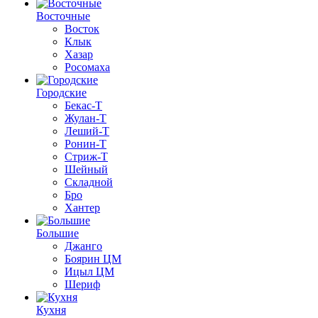
Восточные
Восток
Клык
Хазар
Росомаха
Городские
Бекас-Т
Жулан-Т
Леший-Т
Ронин-Т
Стриж-Т
Шейный
Складной
Бро
Хантер
Большие
Джанго
Боярин ЦМ
Ицыл ЦМ
Шериф
Кухня