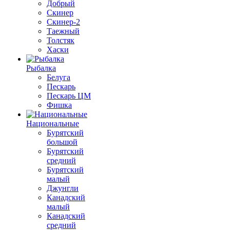
Добрый
Скинер
Скинер-2
Таежный
Толстяк
Хаски
Рыбалка
Белуга
Пескарь
Пескарь ЦМ
Фишка
Национальные
Бурятский
большой
Бурятский
средний
Бурятский
малый
Джунгли
Канадский
малый
Канадский
средний