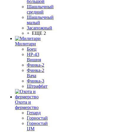
большой
Шашлычный
средний
Шашлычный
малый
Засапожный
+ ЕЩЕ 2
Милитари
Боец
НР-43
Вишня
Финка-2
Финка-2
Вача
Финка-3
Штрафбат
Охота и
фермерство
Гепард
Горностай
Горностай
ЦМ