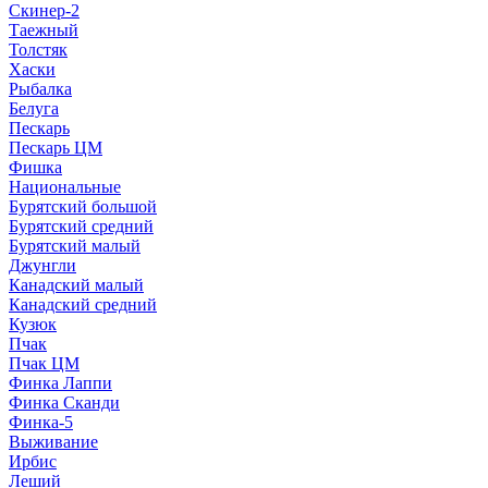
Скинер-2
Таежный
Толстяк
Хаски
Рыбалка
Белуга
Пескарь
Пескарь ЦМ
Фишка
Национальные
Бурятский большой
Бурятский средний
Бурятский малый
Джунгли
Канадский малый
Канадский средний
Кузюк
Пчак
Пчак ЦМ
Финка Лаппи
Финка Сканди
Финка-5
Выживание
Ирбис
Леший