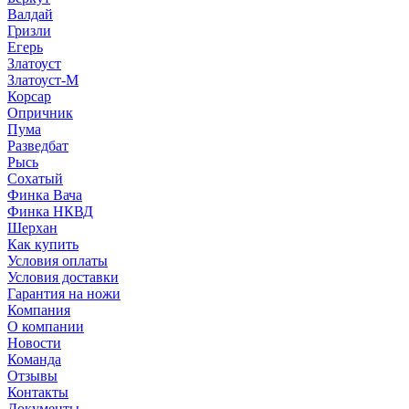
Валдай
Гризли
Егерь
Златоуст
Златоуст-М
Корсар
Опричник
Пума
Разведбат
Рысь
Сохатый
Финка Вача
Финка НКВД
Шерхан
Как купить
Условия оплаты
Условия доставки
Гарантия на ножи
Компания
О компании
Новости
Команда
Отзывы
Контакты
Документы