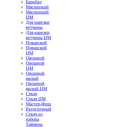
Барибал
Мясницкий
Мясницкий
ЦМ
Для нарезки
ветчины
Для нарезки
ветчины ЦМ
Поварской
Поварской
ЦМ
Овощной
Овощной
ЦМ
Овощной
малый
Овощной
малый ЦМ
Секач
Секач ЦМ
Мастер-Фиш
Разделочный
Секач из
набора
Таймень