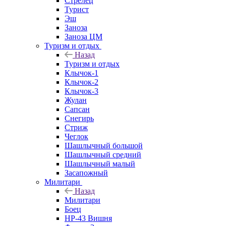
Стрелец
Турист
Эш
Заноза
Заноза ЦМ
Туризм и отдых
Назад
Туризм и отдых
Клычок-1
Клычок-2
Клычок-3
Жулан
Сапсан
Снегирь
Стриж
Чеглок
Шашлычный большой
Шашлычный средний
Шашлычный малый
Засапожный
Милитари
Назад
Милитари
Боец
НР-43 Вишня