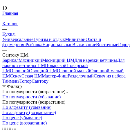
10
Главная
—
Каталог
—
Кухня
Универсальные
Туризм и отдых
Милитари
Охота и
фермерство
Рыбалка
Национальные
Выживание
Восточные
Город
—
Сантоку ЦМ
Барибал
Мясницкий
Мясницкий ЦМ
Для нарезки ветчины
Для
нарезки ветчины ЦМ
Поварской
Поварской
ЦМ
Овощной
Овощной ЦМ
Овощной малый
Овощной малый
ЦМ
Секач
Секач ЦМ
Мастер-Фиш
Разделочный
Секач из набора
Таймень
Топор
Сантоку
Фильтр
По популярности (возрастание)
По популярности (убывание)
По популярности (возрастание)
По алфавиту (убывание)
По алфавиту (возрастание)
По цене (убывание)
По цене (возрастание)