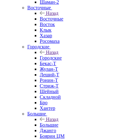
Шаман-2
Восточные
Назад
Восточные
Восток
Клык
Хазар
Росомаха
Городские
Назад
Городские
Бекас-Т
Жулан-Т
Леший-Т
Ронин-Т
Стриж-Т
Шейный
Складной
Бро
Хантер
Большие
Назад
Большие
Джанго
Боярин ЦМ