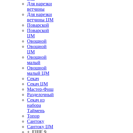
Для нарезки
ветчины
Для нарезки
ветчины ЦМ
Поварской
Поварской
ЦМ
Овощной
Овощной
ЦМ
Овощной
малый
Овощной
малый ЦМ
Секач
Секач ЦМ
Мастер-Фиш
Разделочный
Секач из
набора
Таймень
Топор
Сантоку
Сантоку ЦМ
+ ЕЩЕ 9