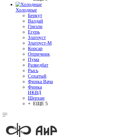
Холодные
Беркут
Валдай
Гризли
Егерь
Златоуст
Златоуст-М
Корсар
Опричник
Пума
Разведбат
Рысь
Сохатый
Финка Вача
Финка
НКВД
Шерхан
+ ЕЩЕ 5