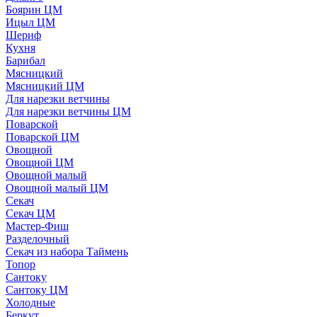
Боярин ЦМ
Ицыл ЦМ
Шериф
Кухня
Барибал
Мясницкий
Мясницкий ЦМ
Для нарезки ветчины
Для нарезки ветчины ЦМ
Поварской
Поварской ЦМ
Овощной
Овощной ЦМ
Овощной малый
Овощной малый ЦМ
Секач
Секач ЦМ
Мастер-Фиш
Разделочный
Секач из набора Таймень
Топор
Сантоку
Сантоку ЦМ
Холодные
Беркут