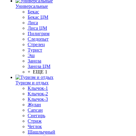
Универсальные
Бекас
Бекас ЦМ
Лиса
Лиса ЦМ
Пилигрим
Следопыт
Стрелец
Турист
Эш
Заноза
Заноза ЦМ
+ ЕЩЕ 1
Туризм и отдых
Клычок-1
Клычок-2
Клычок-3
Жулан
Сапсан
Снегирь
Стриж
Чеглок
Шашлычный