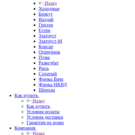
Назад
Холодные
Беркут
Валдай
Гризли
Егерь
Златоуст
Златоуст-М
Корсар
Опричник
Пума
Разведбат
Рысь
Сохатый
Финка Вача
Финка НКВД
Шерхан
Как купить
Назад
Как купить
Условия оплаты
Условия доставки
Гарантия на ножи
Компания
Назад