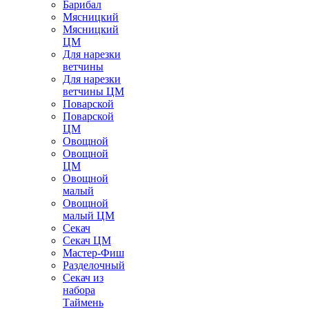
Барибал
Мясницкий
Мясницкий
ЦМ
Для нарезки
ветчины
Для нарезки
ветчины ЦМ
Поварской
Поварской
ЦМ
Овощной
Овощной
ЦМ
Овощной
малый
Овощной
малый ЦМ
Секач
Секач ЦМ
Мастер-Фиш
Разделочный
Секач из
набора
Таймень