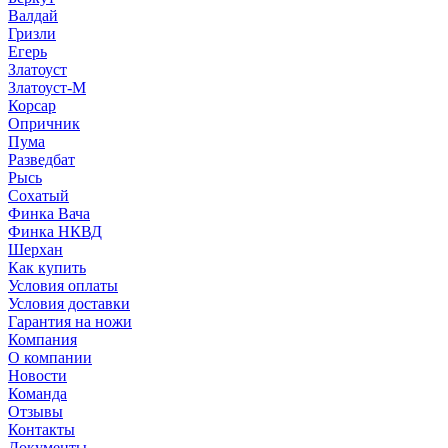
Валдай
Гризли
Егерь
Златоуст
Златоуст-М
Корсар
Опричник
Пума
Разведбат
Рысь
Сохатый
Финка Вача
Финка НКВД
Шерхан
Как купить
Условия оплаты
Условия доставки
Гарантия на ножи
Компания
О компании
Новости
Команда
Отзывы
Контакты
Документы