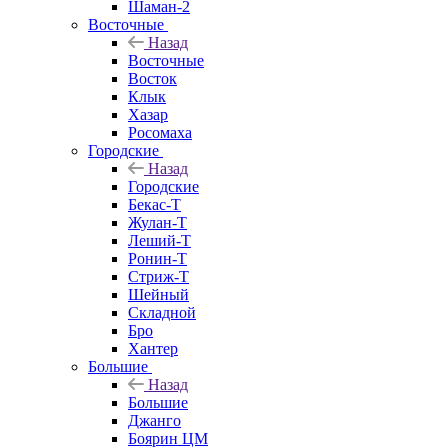
Шаман-2
Восточные
Назад
Восточные
Восток
Клык
Хазар
Росомаха
Городские
Назад
Городские
Бекас-Т
Жулан-Т
Леший-Т
Ронин-Т
Стриж-Т
Шейный
Складной
Бро
Хантер
Большие
Назад
Большие
Джанго
Боярин ЦМ