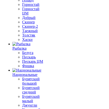
Гепард
Горностай
Горностай
ЦМ
Добрый
Скинер
Скинер-2
Таежный
Толстяк
Хаски
Рыбалка
Белуга
Пескарь
Пескарь ЦМ
Фишка
Национальные
Бурятский
большой
Бурятский
средний
Бурятский
малый
Джунгли