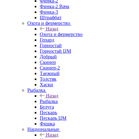
Финка-2
Финка-2 Вача
Финка-3
Штрафбат
Охота и фермерство
Назад
Охота и фермерство
Гепард
Горностай
Горностай ЦМ
Добрый
Скинер
Скинер-2
Таежный
Толстяк
Хаски
Рыбалка
Назад
Рыбалка
Белуга
Пескарь
Пескарь ЦМ
Фишка
Национальные
Назад