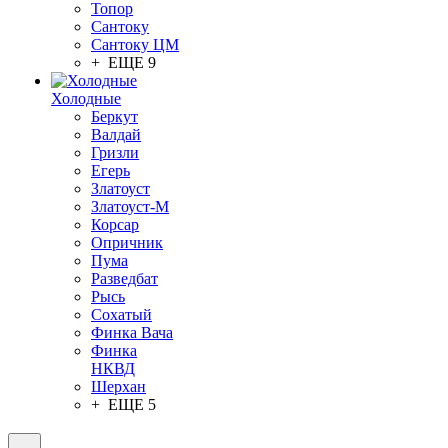
Топор
Сантоку
Сантоку ЦМ
+ ЕЩЕ 9
Холодные
Беркут
Валдай
Гризли
Егерь
Златоуст
Златоуст-М
Корсар
Опричник
Пума
Разведбат
Рысь
Сохатый
Финка Вача
Финка
НКВД
Шерхан
+ ЕЩЕ 5