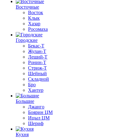
Восточные
Восток
Клык
Хазар
Росомаха
Городские
Бекас-Т
Жулан-Т
Леший-Т
Ронин-Т
Стриж-Т
Шейный
Складной
Бро
Хантер
Большие
Джанго
Боярин ЦМ
Ицыл ЦМ
Шериф
Кухня