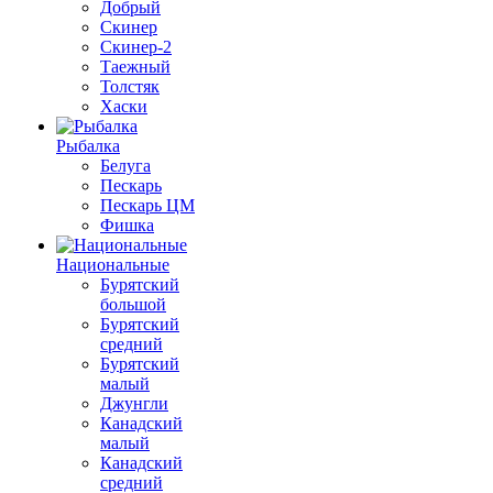
Добрый
Скинер
Скинер-2
Таежный
Толстяк
Хаски
Рыбалка
Белуга
Пескарь
Пескарь ЦМ
Фишка
Национальные
Бурятский
большой
Бурятский
средний
Бурятский
малый
Джунгли
Канадский
малый
Канадский
средний