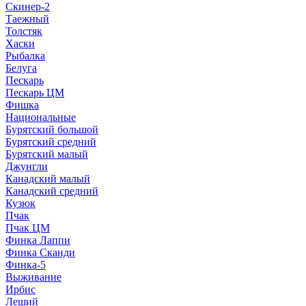
Скинер-2
Таежный
Толстяк
Хаски
Рыбалка
Белуга
Пескарь
Пескарь ЦМ
Фишка
Национальные
Бурятский большой
Бурятский средний
Бурятский малый
Джунгли
Канадский малый
Канадский средний
Кузюк
Пчак
Пчак ЦМ
Финка Лаппи
Финка Сканди
Финка-5
Выживание
Ирбис
Леший