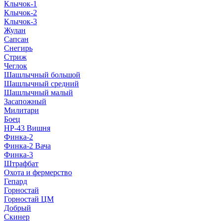
Клычок-1
Клычок-2
Клычок-3
Жулан
Сапсан
Снегирь
Стриж
Чеглок
Шашлычный большой
Шашлычный средний
Шашлычный малый
Засапожный
Милитари
Боец
НР-43 Вишня
Финка-2
Финка-2 Вача
Финка-3
Штрафбат
Охота и фермерство
Гепард
Горностай
Горностай ЦМ
Добрый
Скинер