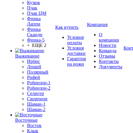
Кузюк
Пчак
Пчак ЦМ
Финка
Лаппи
Компания
Как купить
Финка
Сканди
О
Условия
Финка-5
компании
оплаты
+ ЕЩЕ 2
Новости
Условия
Кон
Команда
доставки
Выживание
Отзывы
Гарантия
Ирбис
Контакты
на ножи
Леший
Документы
Полярный
Рифей
Робинзон-1
Робинзон-2
Селигер
Скорпион
Шаман-1
Шаман-2
Восточные
Восток
Клык