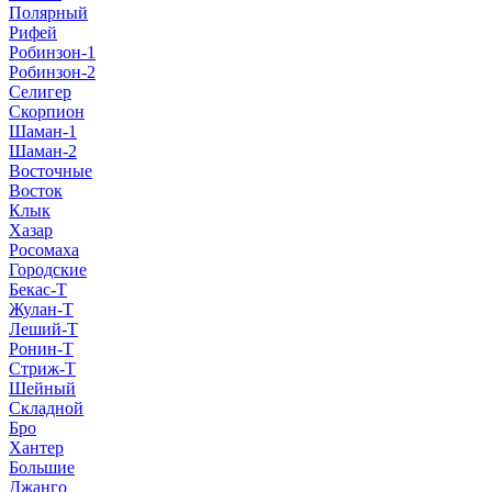
Полярный
Рифей
Робинзон-1
Робинзон-2
Селигер
Скорпион
Шаман-1
Шаман-2
Восточные
Восток
Клык
Хазар
Росомаха
Городские
Бекас-Т
Жулан-Т
Леший-Т
Ронин-Т
Стриж-Т
Шейный
Складной
Бро
Хантер
Большие
Джанго