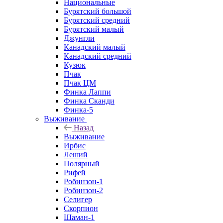
Национальные
Бурятский большой
Бурятский средний
Бурятский малый
Джунгли
Канадский малый
Канадский средний
Кузюк
Пчак
Пчак ЦМ
Финка Лаппи
Финка Сканди
Финка-5
Выживание
Назад
Выживание
Ирбис
Леший
Полярный
Рифей
Робинзон-1
Робинзон-2
Селигер
Скорпион
Шаман-1