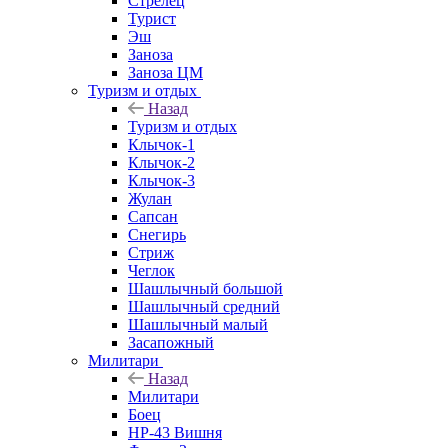
Стрелец
Турист
Эш
Заноза
Заноза ЦМ
Туризм и отдых
Назад
Туризм и отдых
Клычок-1
Клычок-2
Клычок-3
Жулан
Сапсан
Снегирь
Стриж
Чеглок
Шашлычный большой
Шашлычный средний
Шашлычный малый
Засапожный
Милитари
Назад
Милитари
Боец
НР-43 Вишня