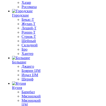
Хазар
Росомаха
Городские
Бекас-Т
Жулан-Т
Леший-Т
Ронин-Т
Стриж-Т
Шейный
Складной
Бро
Хантер
Большие
Джанго
Боярин ЦМ
Ицыл ЦМ
Шериф
Кухня
Барибал
Мясницкий
Мясницкий
ЦМ