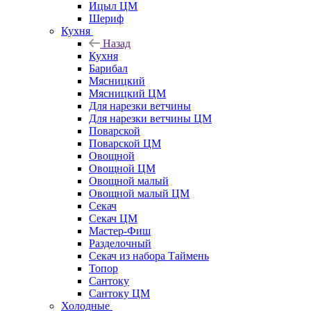
Ицыл ЦМ
Шериф
Кухня
Назад
Кухня
Барибал
Мясницкий
Мясницкий ЦМ
Для нарезки ветчины
Для нарезки ветчины ЦМ
Поварской
Поварской ЦМ
Овощной
Овощной ЦМ
Овощной малый
Овощной малый ЦМ
Секач
Секач ЦМ
Мастер-Фиш
Разделочный
Секач из набора Таймень
Топор
Сантоку
Сантоку ЦМ
Холодные