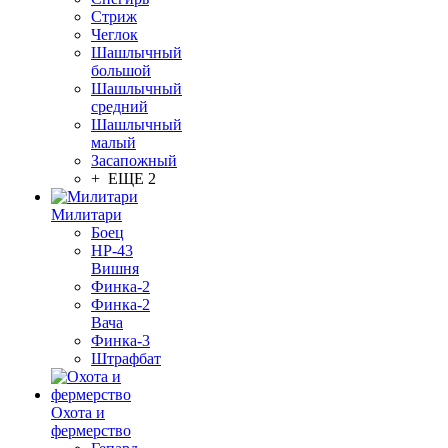
Стриж
Чеглок
Шашлычный
большой
Шашлычный
средний
Шашлычный
малый
Засапожный
+ ЕЩЕ 2
Милитари
Боец
НР-43
Вишня
Финка-2
Финка-2
Вача
Финка-3
Штрафбат
Охота и
фермерство