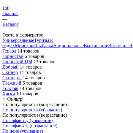
108
Главная
—
Каталог
—
Охота и фермерство
Универсальные
Туризм и
отдых
Милитари
Рыбалка
Национальные
Выживание
Восточные
Г
Гепард
14 товаров
Горностай
6 товаров
Горностай ЦМ
13 товаров
Добрый
14 товаров
Скинер
14 товаров
Скинер-2
14 товаров
Таежный
6 товаров
Толстяк
14 товаров
Хаски
13 товаров
Фильтр
По популярности (возрастание)
По популярности (убывание)
По популярности (возрастание)
По алфавиту (убывание)
По алфавиту (возрастание)
По цене (убывание)