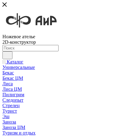
Ножевое ателье
2D-конструктор
Каталог
Универсальные
Бекас
Бекас ЦМ
Лиса
Лиса ЦМ
Пилигрим
Следопыт
Стрелец
Турист
Эш
Заноза
Заноза ЦМ
Туризм и отдых