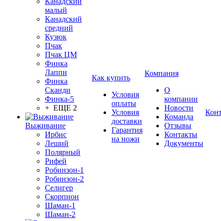
Канадский
малый
Канадский
средний
Кузюк
Пчак
Пчак ЦМ
Финка
Лаппи
Компания
Как купить
Финка
Сканди
О
Условия
Финка-5
компании
оплаты
+ ЕЩЕ 2
Новости
Условия
Кон
Команда
доставки
Выживание
Отзывы
Гарантия
Ирбис
Контакты
на ножи
Леший
Документы
Полярный
Рифей
Робинзон-1
Робинзон-2
Селигер
Скорпион
Шаман-1
Шаман-2