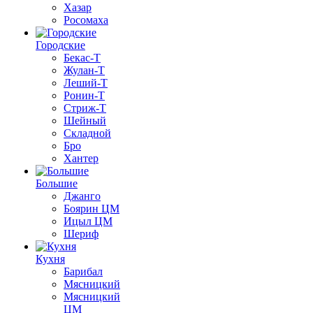
Хазар
Росомаха
Городские
Бекас-Т
Жулан-Т
Леший-Т
Ронин-Т
Стриж-Т
Шейный
Складной
Бро
Хантер
Большие
Джанго
Боярин ЦМ
Ицыл ЦМ
Шериф
Кухня
Барибал
Мясницкий
Мясницкий
ЦМ