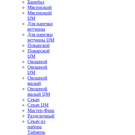
Барибал
Мясницкий
Мясницкий
ЦМ
Для нарезки
ветчины
Для нарезки
ветчины ЦМ
Поварской
Поварской
ЦМ
Овощной
Овощной
ЦМ
Овощной
малый
Овощной
малый ЦМ
Секач
Секач ЦМ
Мастер-Фиш
Разделочный
Секач из
набора
Таймень