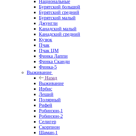
Национальные
Бурятский большой
Бурятский средний
Бурятский малый
Джунгли
Канадский малый
Канадский средний
Кузюк
Пчак
Пчак ЦМ
Финка Лаппи
Финка Сканди
Финка-5
Выживание
Назад
Выживание
Ирбис
Леший
Полярный
Рифей
Робинзон-1
Робинзон-2
Селигер
Скорпион
Шаман-1