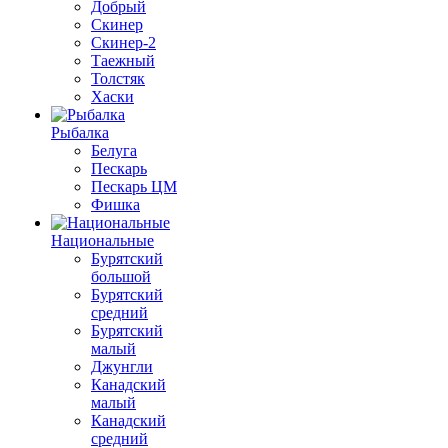
Добрый
Скинер
Скинер-2
Таежный
Толстяк
Хаски
Рыбалка
Белуга
Пескарь
Пескарь ЦМ
Фишка
Национальные
Бурятский
большой
Бурятский
средний
Бурятский
малый
Джунгли
Канадский
малый
Канадский
средний