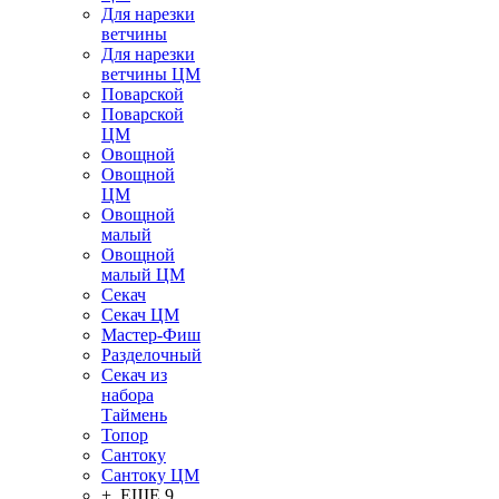
Для нарезки
ветчины
Для нарезки
ветчины ЦМ
Поварской
Поварской
ЦМ
Овощной
Овощной
ЦМ
Овощной
малый
Овощной
малый ЦМ
Секач
Секач ЦМ
Мастер-Фиш
Разделочный
Секач из
набора
Таймень
Топор
Сантоку
Сантоку ЦМ
+ ЕЩЕ 9