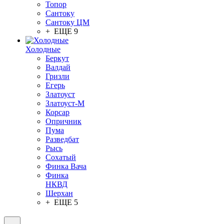
Топор
Сантоку
Сантоку ЦМ
+ ЕЩЕ 9
Холодные
Беркут
Валдай
Гризли
Егерь
Златоуст
Златоуст-М
Корсар
Опричник
Пума
Разведбат
Рысь
Сохатый
Финка Вача
Финка
НКВД
Шерхан
+ ЕЩЕ 5