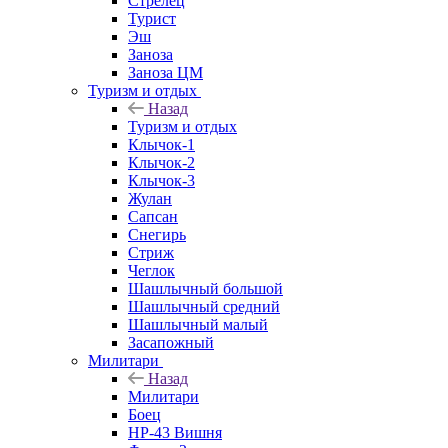
Стрелец
Турист
Эш
Заноза
Заноза ЦМ
Туризм и отдых
Назад
Туризм и отдых
Клычок-1
Клычок-2
Клычок-3
Жулан
Сапсан
Снегирь
Стриж
Чеглок
Шашлычный большой
Шашлычный средний
Шашлычный малый
Засапожный
Милитари
Назад
Милитари
Боец
НР-43 Вишня