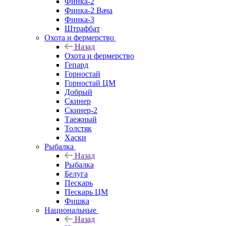
Финка-2
Финка-2 Вача
Финка-3
Штрафбат
Охота и фермерство
Назад
Охота и фермерство
Гепард
Горностай
Горностай ЦМ
Добрый
Скинер
Скинер-2
Таежный
Толстяк
Хаски
Рыбалка
Назад
Рыбалка
Белуга
Пескарь
Пескарь ЦМ
Фишка
Национальные
Назад