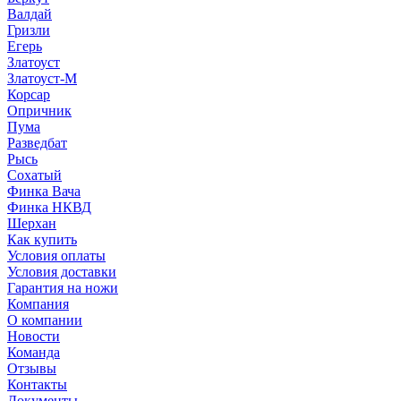
Валдай
Гризли
Егерь
Златоуст
Златоуст-М
Корсар
Опричник
Пума
Разведбат
Рысь
Сохатый
Финка Вача
Финка НКВД
Шерхан
Как купить
Условия оплаты
Условия доставки
Гарантия на ножи
Компания
О компании
Новости
Команда
Отзывы
Контакты
Документы