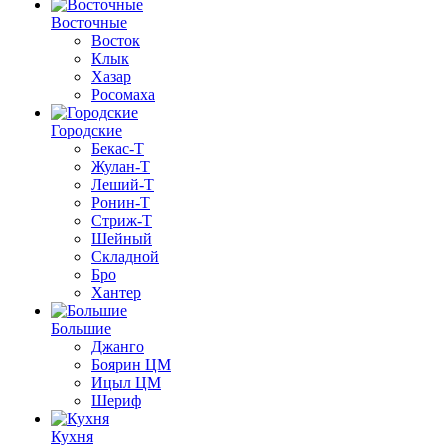
Восточные
Восток
Клык
Хазар
Росомаха
Городские
Бекас-Т
Жулан-Т
Леший-Т
Ронин-Т
Стриж-Т
Шейный
Складной
Бро
Хантер
Большие
Джанго
Боярин ЦМ
Ицыл ЦМ
Шериф
Кухня