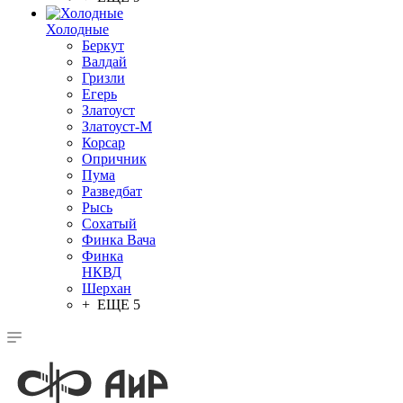
Холодные
Беркут
Валдай
Гризли
Егерь
Златоуст
Златоуст-М
Корсар
Опричник
Пума
Разведбат
Рысь
Сохатый
Финка Вача
Финка
НКВД
Шерхан
+ ЕЩЕ 5