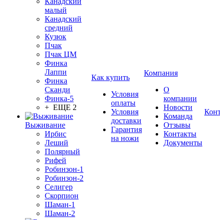
Канадский
малый
Канадский
средний
Кузюк
Пчак
Пчак ЦМ
Финка
Лаппи
Компания
Как купить
Финка
Сканди
О
Условия
Финка-5
компании
оплаты
+ ЕЩЕ 2
Новости
Условия
Кон
Команда
доставки
Выживание
Отзывы
Гарантия
Ирбис
Контакты
на ножи
Леший
Документы
Полярный
Рифей
Робинзон-1
Робинзон-2
Селигер
Скорпион
Шаман-1
Шаман-2