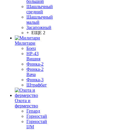
большой
Шашлычный
средний
Шашлычный
малый
Засапожный
+ ЕЩЕ 2
Милитари
Боец
НР-43
Вишня
Финка-2
Финка-2
Вача
Финка-3
Штрафбат
Охота и
фермерство
Гепард
Горностай
Горностай
ЦМ