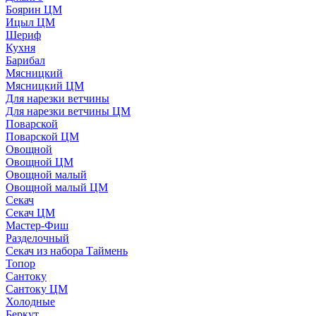
Боярин ЦМ
Ицыл ЦМ
Шериф
Кухня
Барибал
Мясницкий
Мясницкий ЦМ
Для нарезки ветчины
Для нарезки ветчины ЦМ
Поварской
Поварской ЦМ
Овощной
Овощной ЦМ
Овощной малый
Овощной малый ЦМ
Секач
Секач ЦМ
Мастер-Фиш
Разделочный
Секач из набора Таймень
Топор
Сантоку
Сантоку ЦМ
Холодные
Беркут