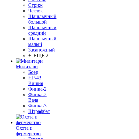
Стриж
Чеглок
Шашлычный
большой
Шашлычный
средний
Шашлычный
малый
Засапожный
+ ЕЩЕ 2
Милитари
Боец
НР-43
Вишня
Финка-2
Финка-2
Вача
Финка-3
Штрафбат
Охота и
фермерство