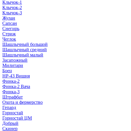
Клычок-1
Клычок-2
Клычок-3
Жулан
Сапсан
Снегирь
Стриж
Чеглок
Шашлычный большой
Шашлычный средний
Шашлычный малый
Засапожный
Милитари
Боец
НР-43 Вишня
Финка-2
Финка-2 Вача
Финка-3
Штрафбат
Охота и фермерство
Гепард
Горностай
Горностай ЦМ
Добрый
Скинер