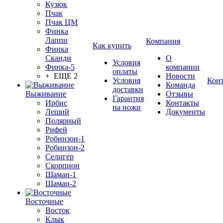
Кузюк
Пчак
Пчак ЦМ
Финка
Лаппи
Компания
Как купить
Финка
Сканди
О
Условия
Финка-5
компании
оплаты
+ ЕЩЕ 2
Новости
Условия
Кон
Команда
доставки
Выживание
Отзывы
Гарантия
Ирбис
Контакты
на ножи
Леший
Документы
Полярный
Рифей
Робинзон-1
Робинзон-2
Селигер
Скорпион
Шаман-1
Шаман-2
Восточные
Восток
Клык