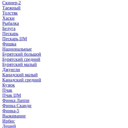
Скинер-2
Таежный
Толстяк
Хаски
Рыбалка
Белуга
Пескарь
Пескарь ЦМ
Фишка
Национальные
Бурятский большой
Бурятский средний
Бурятский малый
Джунгли
Канадский малый
Канадский средний
Кузюк
Пчак
Пчак ЦМ
Финка Лаппи
Финка Сканди
Финка-5
Выживание
Ирбис
Леший