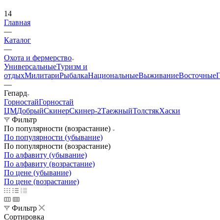
14
Главная
—
Каталог
—
Охота и фермерство
Универсальные
Туризм и
отдых
Милитари
Рыбалка
Национальные
Выживание
Восточные
Г
—
Гепард
Горностай
Горностай
ЦМ
Добрый
Скинер
Скинер-2
Таежный
Толстяк
Хаски
Фильтр
По популярности (возрастание)
По популярности (убывание)
По популярности (возрастание)
По алфавиту (убывание)
По алфавиту (возрастание)
По цене (убывание)
По цене (возрастание)
Фильтр
Сортировка