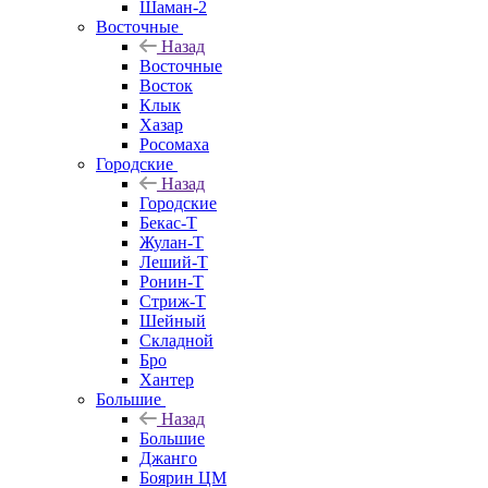
Шаман-2
Восточные
Назад
Восточные
Восток
Клык
Хазар
Росомаха
Городские
Назад
Городские
Бекас-Т
Жулан-Т
Леший-Т
Ронин-Т
Стриж-Т
Шейный
Складной
Бро
Хантер
Большие
Назад
Большие
Джанго
Боярин ЦМ