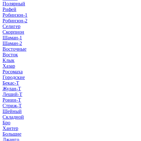
Полярный
Рифей
Робинзон-1
Робинзон-2
Селигер
Скорпион
Шаман-1
Шаман-2
Восточные
Восток
Клык
Хазар
Росомаха
Городские
Бекас-Т
Жулан-Т
Леший-Т
Ронин-Т
Стриж-Т
Шейный
Складной
Бро
Хантер
Большие
Джанго