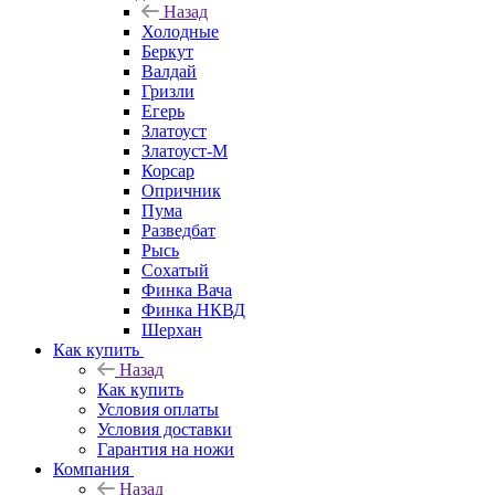
Назад
Холодные
Беркут
Валдай
Гризли
Егерь
Златоуст
Златоуст-М
Корсар
Опричник
Пума
Разведбат
Рысь
Сохатый
Финка Вача
Финка НКВД
Шерхан
Как купить
Назад
Как купить
Условия оплаты
Условия доставки
Гарантия на ножи
Компания
Назад