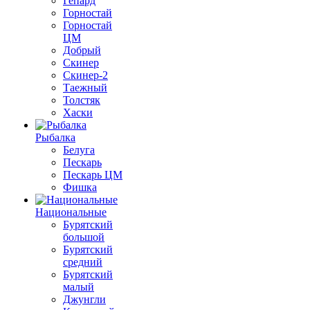
Гепард
Горностай
Горностай
ЦМ
Добрый
Скинер
Скинер-2
Таежный
Толстяк
Хаски
Рыбалка
Белуга
Пескарь
Пескарь ЦМ
Фишка
Национальные
Бурятский
большой
Бурятский
средний
Бурятский
малый
Джунгли