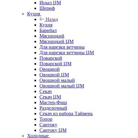
Ицыл ЦМ
Шериф
Кухня
Назад
Кухня
Барибал
Мясницкий
Мясницкий ЦМ
Для нарезки ветчины
Для нарезки ветчины ЦМ
Поварской
Поварской ЦМ
Овощной
Овощной ЦМ
Овощной малый
Овощной малый ЦМ
Секач
Секач ЦМ
Мастер-Фиш
Разделочный
Секач из набора Таймень
Топор
Сантоку
Сантоку ЦМ
Холодные