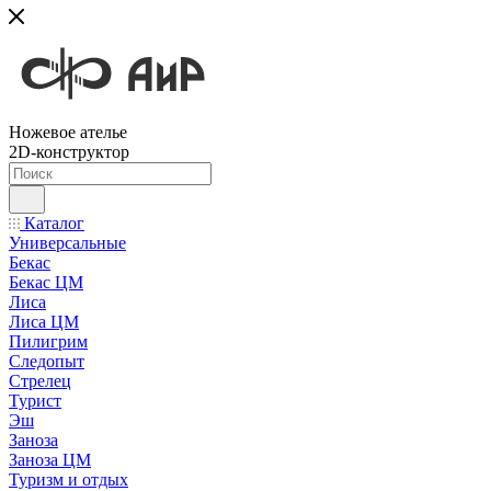
Ножевое ателье
2D-конструктор
Каталог
Универсальные
Бекас
Бекас ЦМ
Лиса
Лиса ЦМ
Пилигрим
Следопыт
Стрелец
Турист
Эш
Заноза
Заноза ЦМ
Туризм и отдых