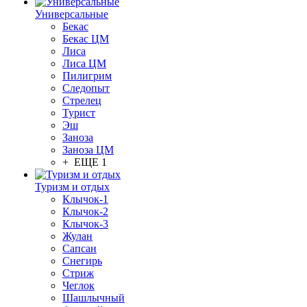
Универсальные
Бекас
Бекас ЦМ
Лиса
Лиса ЦМ
Пилигрим
Следопыт
Стрелец
Турист
Эш
Заноза
Заноза ЦМ
+ ЕЩЕ 1
Туризм и отдых
Клычок-1
Клычок-2
Клычок-3
Жулан
Сапсан
Снегирь
Стриж
Чеглок
Шашлычный