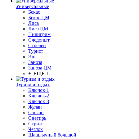
Универсальные
Бекас
Бекас ЦМ
Лиса
Лиса ЦМ
Пилигрим
Следопыт
Стрелец
Турист
Эш
Заноза
Заноза ЦМ
+ ЕЩЕ 1
Туризм и отдых
Клычок-1
Клычок-2
Клычок-3
Жулан
Сапсан
Снегирь
Стриж
Чеглок
Шашлычный большой