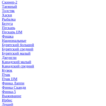
Скинер-2
Таежный
Толстяк
Хаски
Рыбалка
Белуга
Пескарь
Пескарь ЦМ
Фишка
Национальные
Бурятский большой
Бурятский средний
Бурятский малый
Джунгли
Канадский малый
Канадский средний
Кузюк
Пчак
Пчак ЦМ
Финка Лаппи
Финка Сканди
Финка-5
Выживание
Ирбис
Леший