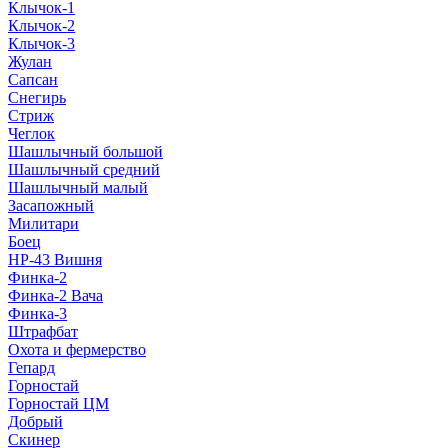
Клычок-1
Клычок-2
Клычок-3
Жулан
Сапсан
Снегирь
Стриж
Чеглок
Шашлычный большой
Шашлычный средний
Шашлычный малый
Засапожный
Милитари
Боец
НР-43 Вишня
Финка-2
Финка-2 Вача
Финка-3
Штрафбат
Охота и фермерство
Гепард
Горностай
Горностай ЦМ
Добрый
Скинер