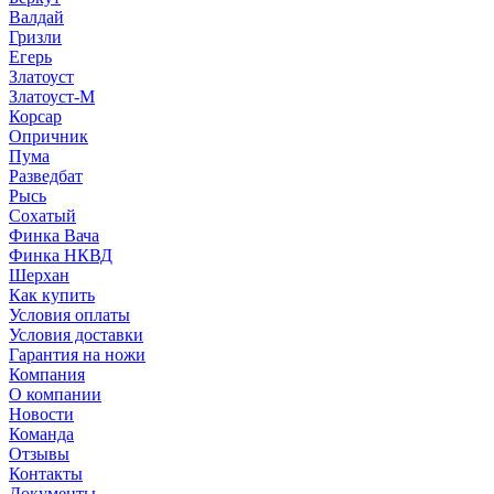
Валдай
Гризли
Егерь
Златоуст
Златоуст-М
Корсар
Опричник
Пума
Разведбат
Рысь
Сохатый
Финка Вача
Финка НКВД
Шерхан
Как купить
Условия оплаты
Условия доставки
Гарантия на ножи
Компания
О компании
Новости
Команда
Отзывы
Контакты
Документы