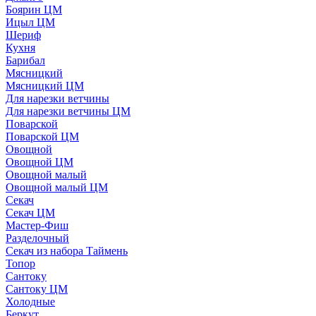
Боярин ЦМ
Ицыл ЦМ
Шериф
Кухня
Барибал
Мясницкий
Мясницкий ЦМ
Для нарезки ветчины
Для нарезки ветчины ЦМ
Поварской
Поварской ЦМ
Овощной
Овощной ЦМ
Овощной малый
Овощной малый ЦМ
Секач
Секач ЦМ
Мастер-Фиш
Разделочный
Секач из набора Таймень
Топор
Сантоку
Сантоку ЦМ
Холодные
Беркут