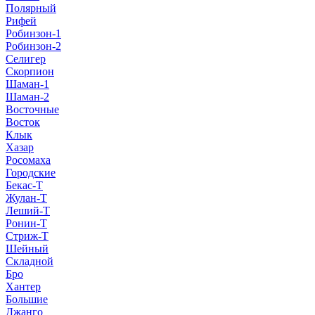
Полярный
Рифей
Робинзон-1
Робинзон-2
Селигер
Скорпион
Шаман-1
Шаман-2
Восточные
Восток
Клык
Хазар
Росомаха
Городские
Бекас-Т
Жулан-Т
Леший-Т
Ронин-Т
Стриж-Т
Шейный
Складной
Бро
Хантер
Большие
Джанго