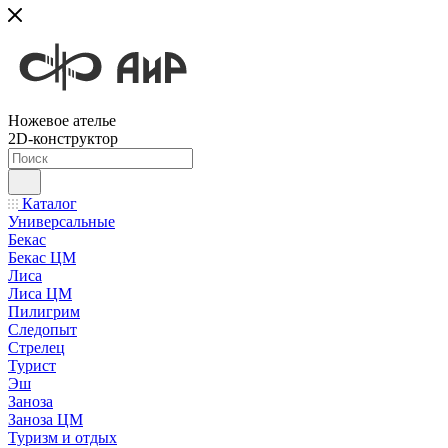
Ножевое ателье
2D-конструктор
Каталог
Универсальные
Бекас
Бекас ЦМ
Лиса
Лиса ЦМ
Пилигрим
Следопыт
Стрелец
Турист
Эш
Заноза
Заноза ЦМ
Туризм и отдых