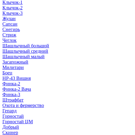
Клычок-1
Клычок-2
Клычок-3
Жулан
Сапсан
Снегирь
Стриж
Чеглок
Шашлычный большой
Шашлычный средний
Шашлычный малый
Засапожный
Милитари
Боец
НР-43 Вишня
Финка-2
Финка-2 Вача
Финка-3
Штрафбат
Охота и фермерство
Гепард
Горностай
Горностай ЦМ
Добрый
Скинер