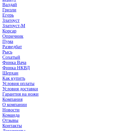
Валдай
Гризли
Егерь
Златоуст
Златоуст-М
Корсар
Опричник
Пума
Разведбат
Рысь
Сохатый
Финка Вача
Финка НКВД
Шерхан
Как купить
Условия оплаты
Условия доставки
Гарантия на ножи
Компания
О компании
Новости
Команда
Отзывы
Контакты
Документы