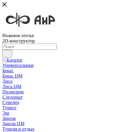
Ножевое ателье
2D-конструктор
Каталог
Универсальные
Бекас
Бекас ЦМ
Лиса
Лиса ЦМ
Пилигрим
Следопыт
Стрелец
Турист
Эш
Заноза
Заноза ЦМ
Туризм и отдых