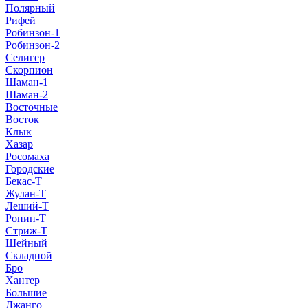
Полярный
Рифей
Робинзон-1
Робинзон-2
Селигер
Скорпион
Шаман-1
Шаман-2
Восточные
Восток
Клык
Хазар
Росомаха
Городские
Бекас-Т
Жулан-Т
Леший-Т
Ронин-Т
Стриж-Т
Шейный
Складной
Бро
Хантер
Большие
Джанго