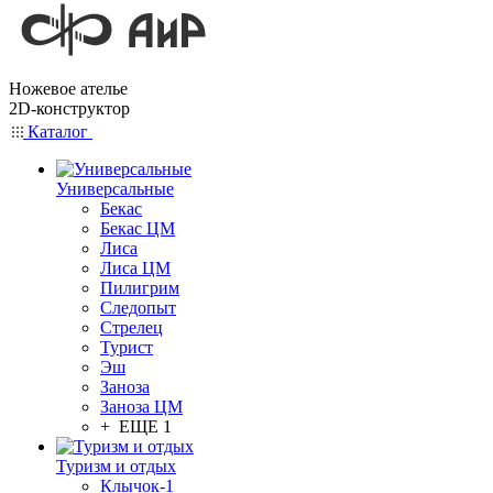
Ножевое ателье
2D-конструктор
Каталог
Универсальные
Бекас
Бекас ЦМ
Лиса
Лиса ЦМ
Пилигрим
Следопыт
Стрелец
Турист
Эш
Заноза
Заноза ЦМ
+ ЕЩЕ 1
Туризм и отдых
Клычок-1