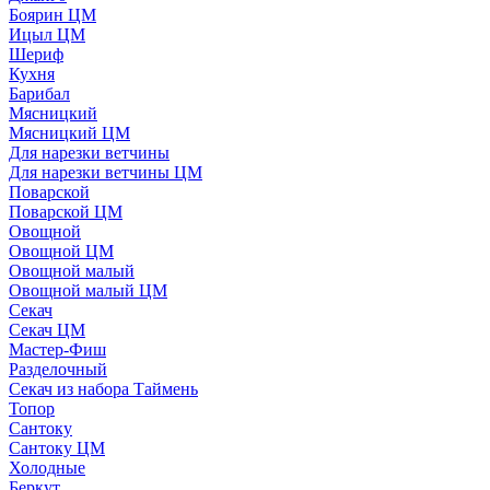
Боярин ЦМ
Ицыл ЦМ
Шериф
Кухня
Барибал
Мясницкий
Мясницкий ЦМ
Для нарезки ветчины
Для нарезки ветчины ЦМ
Поварской
Поварской ЦМ
Овощной
Овощной ЦМ
Овощной малый
Овощной малый ЦМ
Секач
Секач ЦМ
Мастер-Фиш
Разделочный
Секач из набора Таймень
Топор
Сантоку
Сантоку ЦМ
Холодные
Беркут