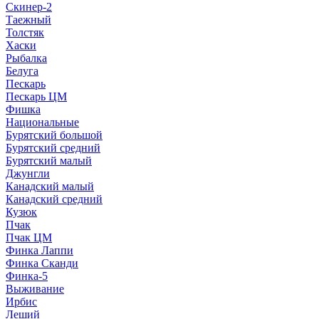
Скинер-2
Таежный
Толстяк
Хаски
Рыбалка
Белуга
Пескарь
Пескарь ЦМ
Фишка
Национальные
Бурятский большой
Бурятский средний
Бурятский малый
Джунгли
Канадский малый
Канадский средний
Кузюк
Пчак
Пчак ЦМ
Финка Лаппи
Финка Сканди
Финка-5
Выживание
Ирбис
Леший