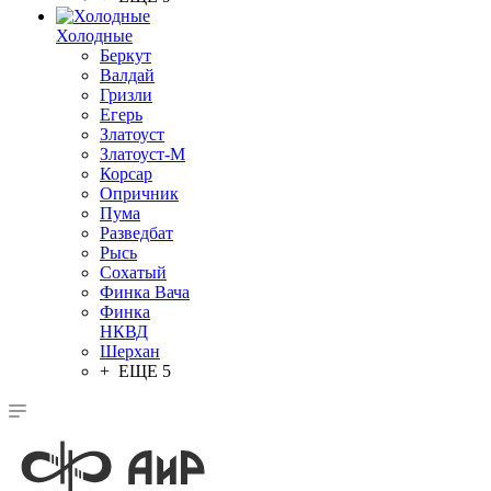
Холодные
Беркут
Валдай
Гризли
Егерь
Златоуст
Златоуст-М
Корсар
Опричник
Пума
Разведбат
Рысь
Сохатый
Финка Вача
Финка
НКВД
Шерхан
+ ЕЩЕ 5