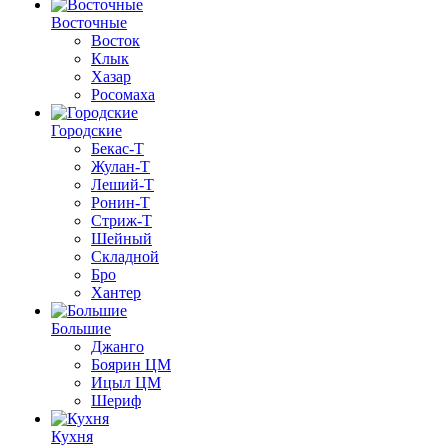
Восточные
Восток
Клык
Хазар
Росомаха
Городские
Бекас-Т
Жулан-Т
Леший-Т
Ронин-Т
Стриж-Т
Шейный
Складной
Бро
Хантер
Большие
Джанго
Боярин ЦМ
Ицыл ЦМ
Шериф
Кухня