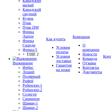
Канадский
малый
Канадский
средний
Кузюк
Пчак
Пчак ЦМ
Финка
Лаппи
Компания
Как купить
Финка
Сканди
О
Условия
Финка-5
компании
оплаты
+ ЕЩЕ 2
Новости
Условия
Кон
Команда
доставки
Выживание
Отзывы
Гарантия
Ирбис
Контакты
на ножи
Леший
Документы
Полярный
Рифей
Робинзон-1
Робинзон-2
Селигер
Скорпион
Шаман-1
Шаман-2