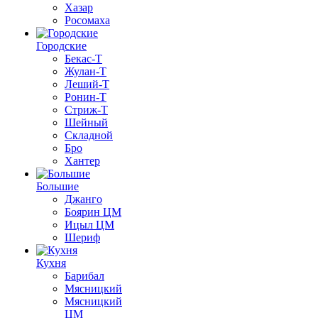
Хазар
Росомаха
Городские
Бекас-Т
Жулан-Т
Леший-Т
Ронин-Т
Стриж-Т
Шейный
Складной
Бро
Хантер
Большие
Джанго
Боярин ЦМ
Ицыл ЦМ
Шериф
Кухня
Барибал
Мясницкий
Мясницкий
ЦМ