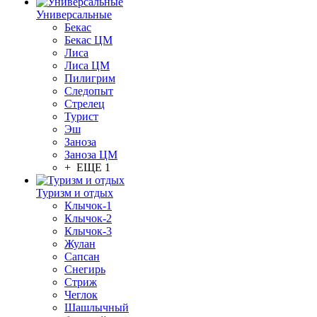
Универсальные
Бекас
Бекас ЦМ
Лиса
Лиса ЦМ
Пилигрим
Следопыт
Стрелец
Турист
Эш
Заноза
Заноза ЦМ
+ ЕЩЕ 1
Туризм и отдых
Клычок-1
Клычок-2
Клычок-3
Жулан
Сапсан
Снегирь
Стриж
Чеглок
Шашлычный