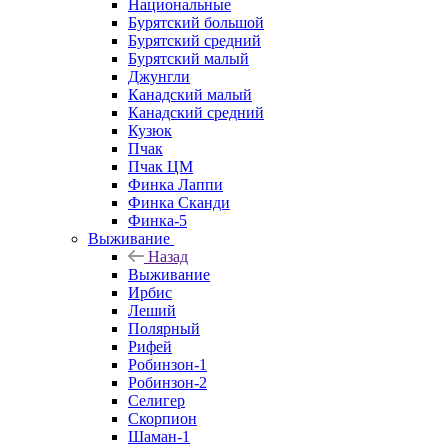
Национальные
Бурятский большой
Бурятский средний
Бурятский малый
Джунгли
Канадский малый
Канадский средний
Кузюк
Пчак
Пчак ЦМ
Финка Лаппи
Финка Сканди
Финка-5
Выживание
Назад
Выживание
Ирбис
Леший
Полярный
Рифей
Робинзон-1
Робинзон-2
Селигер
Скорпион
Шаман-1