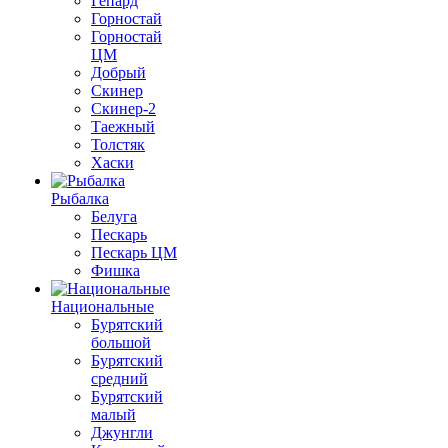
Гепард
Горностай
Горностай
ЦМ
Добрый
Скинер
Скинер-2
Таежный
Толстяк
Хаски
Рыбалка
Белуга
Пескарь
Пескарь ЦМ
Фишка
Национальные
Бурятский
большой
Бурятский
средний
Бурятский
малый
Джунгли