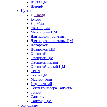
Ицыл ЦМ
Шериф
Кухня
Назад
Кухня
Барибал
Мясницкий
Мясницкий ЦМ
Для нарезки ветчины
Для нарезки ветчины ЦМ
Поварской
Поварской ЦМ
Овощной
Овощной ЦМ
Овощной малый
Овощной малый ЦМ
Секач
Секач ЦМ
Мастер-Фиш
Разделочный
Секач из набора Таймень
Топор
Сантоку
Сантоку ЦМ
Холодные