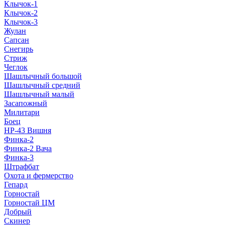
Клычок-1
Клычок-2
Клычок-3
Жулан
Сапсан
Снегирь
Стриж
Чеглок
Шашлычный большой
Шашлычный средний
Шашлычный малый
Засапожный
Милитари
Боец
НР-43 Вишня
Финка-2
Финка-2 Вача
Финка-3
Штрафбат
Охота и фермерство
Гепард
Горностай
Горностай ЦМ
Добрый
Скинер