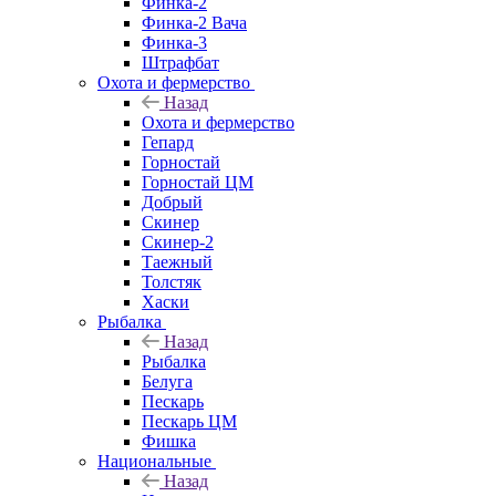
Финка-2
Финка-2 Вача
Финка-3
Штрафбат
Охота и фермерство
Назад
Охота и фермерство
Гепард
Горностай
Горностай ЦМ
Добрый
Скинер
Скинер-2
Таежный
Толстяк
Хаски
Рыбалка
Назад
Рыбалка
Белуга
Пескарь
Пескарь ЦМ
Фишка
Национальные
Назад