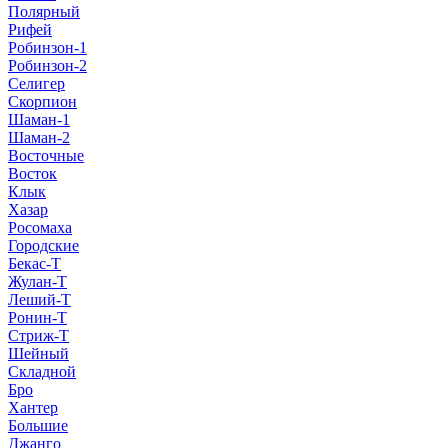
Полярный
Рифей
Робинзон-1
Робинзон-2
Селигер
Скорпион
Шаман-1
Шаман-2
Восточные
Восток
Клык
Хазар
Росомаха
Городские
Бекас-Т
Жулан-Т
Леший-Т
Ронин-Т
Стриж-Т
Шейный
Складной
Бро
Хантер
Большие
Джанго