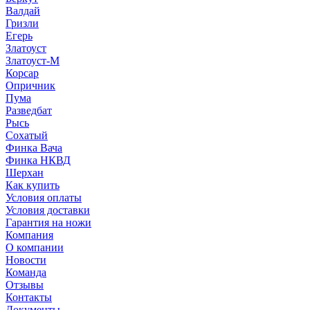
Валдай
Гризли
Егерь
Златоуст
Златоуст-М
Корсар
Опричник
Пума
Разведбат
Рысь
Сохатый
Финка Вача
Финка НКВД
Шерхан
Как купить
Условия оплаты
Условия доставки
Гарантия на ножи
Компания
О компании
Новости
Команда
Отзывы
Контакты
Документы