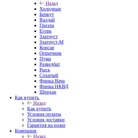
Назад
Холодные
Беркут
Валдай
Гризли
Егерь
Златоуст
Златоуст-М
Корсар
Опричник
Пума
Разведбат
Рысь
Сохатый
Финка Вача
Финка НКВД
Шерхан
Как купить
Назад
Как купить
Условия оплаты
Условия доставки
Гарантия на ножи
Компания
Назад