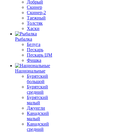
Добрый
Скинер
Скинер-2
Таежный
Толстяк
Хаски
Рыбалка
Белуга
Пескарь
Пескарь ЦМ
Фишка
Национальные
Бурятский
большой
Бурятский
средний
Бурятский
малый
Джунгли
Канадский
малый
Канадский
средний