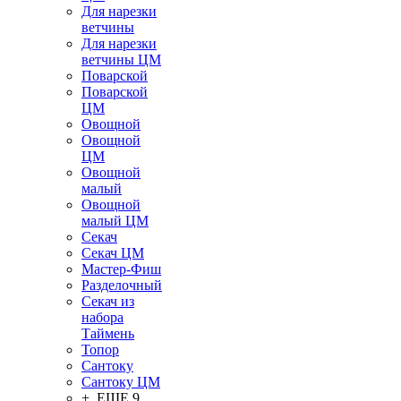
Для нарезки
ветчины
Для нарезки
ветчины ЦМ
Поварской
Поварской
ЦМ
Овощной
Овощной
ЦМ
Овощной
малый
Овощной
малый ЦМ
Секач
Секач ЦМ
Мастер-Фиш
Разделочный
Секач из
набора
Таймень
Топор
Сантоку
Сантоку ЦМ
+ ЕЩЕ 9