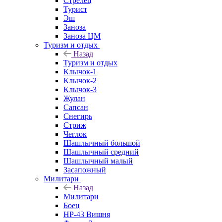
Стрелец
Турист
Эш
Заноза
Заноза ЦМ
Туризм и отдых
Назад
Туризм и отдых
Клычок-1
Клычок-2
Клычок-3
Жулан
Сапсан
Снегирь
Стриж
Чеглок
Шашлычный большой
Шашлычный средний
Шашлычный малый
Засапожный
Милитари
Назад
Милитари
Боец
НР-43 Вишня