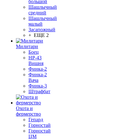
большой
Шашлычный
средний
Шашлычный
малый
Засапожный
+ ЕЩЕ 2
Милитари
Боец
НР-43
Вишня
Финка-2
Финка-2
Вача
Финка-3
Штрафбат
Охота и
фермерство
Гепард
Горностай
Горностай
ЦМ