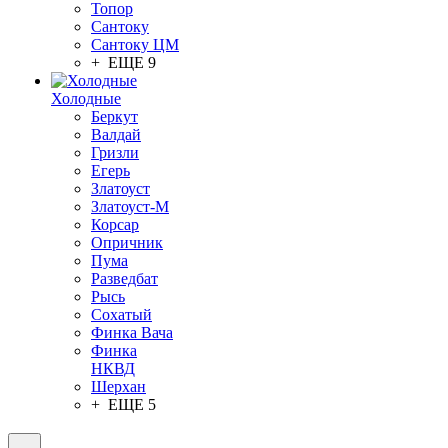
Топор
Сантоку
Сантоку ЦМ
+ ЕЩЕ 9
Холодные
Беркут
Валдай
Гризли
Егерь
Златоуст
Златоуст-М
Корсар
Опричник
Пума
Разведбат
Рысь
Сохатый
Финка Вача
Финка
НКВД
Шерхан
+ ЕЩЕ 5