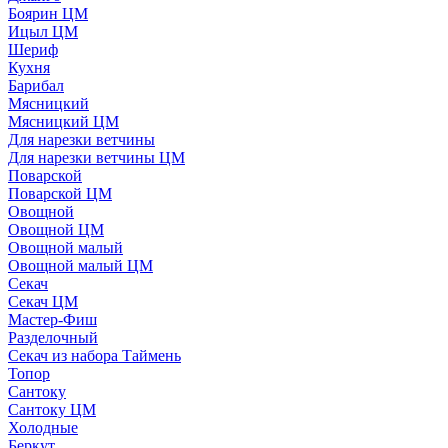
Боярин ЦМ
Ицыл ЦМ
Шериф
Кухня
Барибал
Мясницкий
Мясницкий ЦМ
Для нарезки ветчины
Для нарезки ветчины ЦМ
Поварской
Поварской ЦМ
Овощной
Овощной ЦМ
Овощной малый
Овощной малый ЦМ
Секач
Секач ЦМ
Мастер-Фиш
Разделочный
Секач из набора Таймень
Топор
Сантоку
Сантоку ЦМ
Холодные
Беркут