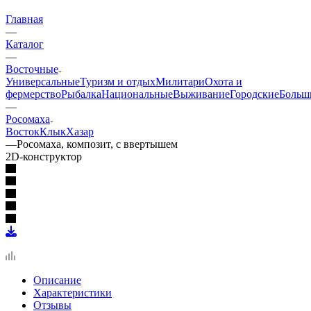
Главная
—
Каталог
—
Восточные
Универсальные
Туризм и отдых
Милитари
Охота и
фермерство
Рыбалка
Национальные
Выживание
Городские
Больш
—
Росомаха
Восток
Клык
Хазар
—
Росомаха, композит, с ввертышем
2D-конструктор
Описание
Характеристики
Отзывы