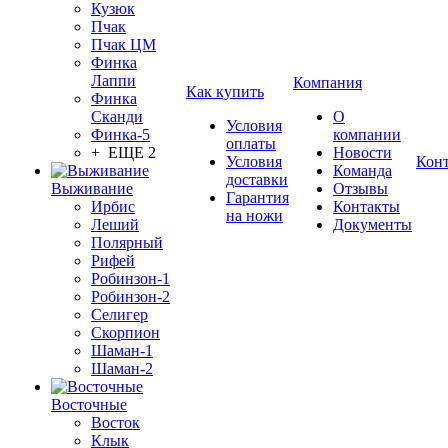
Кузюк
Пчак
Пчак ЦМ
Финка
Лаппи
Компания
Как купить
Финка
Сканди
О
Условия
Финка-5
компании
оплаты
+ ЕЩЕ 2
Новости
Условия
Кон
Команда
доставки
Выживание
Отзывы
Гарантия
Ирбис
Контакты
на ножи
Леший
Документы
Полярный
Рифей
Робинзон-1
Робинзон-2
Селигер
Скорпион
Шаман-1
Шаман-2
Восточные
Восток
Клык