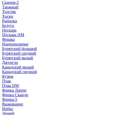
Скинер-2
Таежный
Толстяк
Хаски
Рыбалка
Белуга
Пескарь
Пескарь ЦМ
Фишка
Национальные
Бурятский большой
Бурятский средний
Бурятский малый
Джунгли
Канадский малый
Канадский средний
Кузюк
Пчак
Пчак ЦМ
Финка Лаппи
Финка Сканди
Финка-5
Выживание
Ирбис
Леший