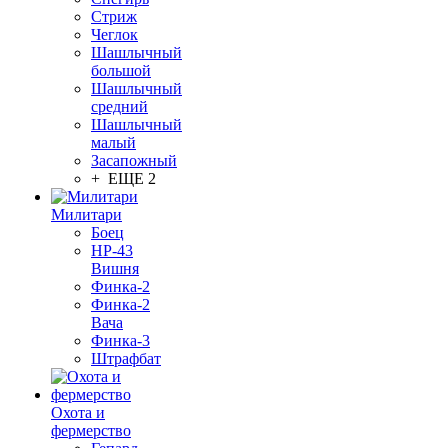
Стриж
Чеглок
Шашлычный
большой
Шашлычный
средний
Шашлычный
малый
Засапожный
+ ЕЩЕ 2
Милитари
Боец
НР-43
Вишня
Финка-2
Финка-2
Вача
Финка-3
Штрафбат
Охота и
фермерство