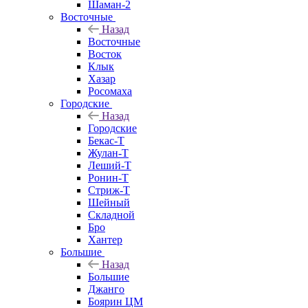
Шаман-2
Восточные
Назад
Восточные
Восток
Клык
Хазар
Росомаха
Городские
Назад
Городские
Бекас-Т
Жулан-Т
Леший-Т
Ронин-Т
Стриж-Т
Шейный
Складной
Бро
Хантер
Большие
Назад
Большие
Джанго
Боярин ЦМ