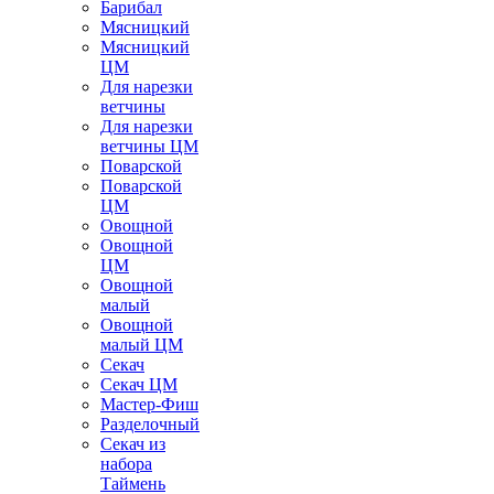
Барибал
Мясницкий
Мясницкий
ЦМ
Для нарезки
ветчины
Для нарезки
ветчины ЦМ
Поварской
Поварской
ЦМ
Овощной
Овощной
ЦМ
Овощной
малый
Овощной
малый ЦМ
Секач
Секач ЦМ
Мастер-Фиш
Разделочный
Секач из
набора
Таймень