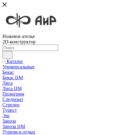
Ножевое ателье
2D-конструктор
Каталог
Универсальные
Бекас
Бекас ЦМ
Лиса
Лиса ЦМ
Пилигрим
Следопыт
Стрелец
Турист
Эш
Заноза
Заноза ЦМ
Туризм и отдых