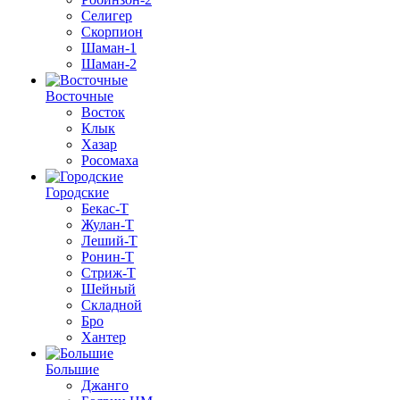
Селигер
Скорпион
Шаман-1
Шаман-2
Восточные
Восток
Клык
Хазар
Росомаха
Городские
Бекас-Т
Жулан-Т
Леший-Т
Ронин-Т
Стриж-Т
Шейный
Складной
Бро
Хантер
Большие
Джанго