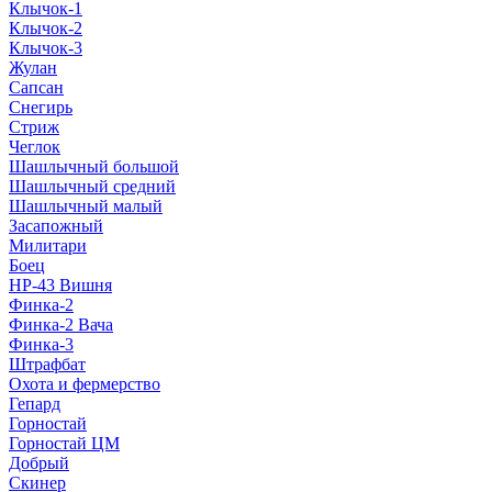
Клычок-1
Клычок-2
Клычок-3
Жулан
Сапсан
Снегирь
Стриж
Чеглок
Шашлычный большой
Шашлычный средний
Шашлычный малый
Засапожный
Милитари
Боец
НР-43 Вишня
Финка-2
Финка-2 Вача
Финка-3
Штрафбат
Охота и фермерство
Гепард
Горностай
Горностай ЦМ
Добрый
Скинер