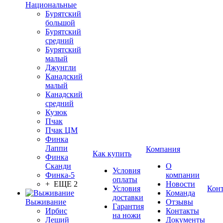
Национальные
Бурятский
большой
Бурятский
средний
Бурятский
малый
Джунгли
Канадский
малый
Канадский
средний
Кузюк
Пчак
Пчак ЦМ
Финка
Лаппи
Компания
Как купить
Финка
Сканди
О
Условия
Финка-5
компании
оплаты
+ ЕЩЕ 2
Новости
Условия
Кон
Команда
доставки
Выживание
Отзывы
Гарантия
Ирбис
Контакты
на ножи
Леший
Документы