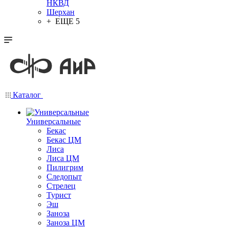
НКВД
Шерхан
+ ЕЩЕ 5
Каталог
Универсальные
Бекас
Бекас ЦМ
Лиса
Лиса ЦМ
Пилигрим
Следопыт
Стрелец
Турист
Эш
Заноза
Заноза ЦМ