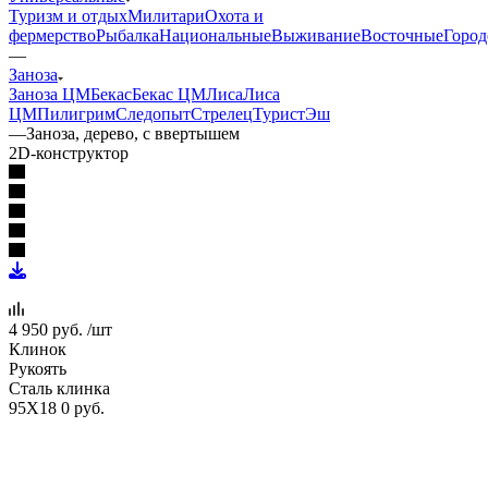
Туризм и отдых
Милитари
Охота и
фермерство
Рыбалка
Национальные
Выживание
Восточные
Город
—
Заноза
Заноза ЦМ
Бекас
Бекас ЦМ
Лиса
Лиса
ЦМ
Пилигрим
Следопыт
Стрелец
Турист
Эш
—
Заноза, дерево, с ввертышем
2D-конструктор
4 950
руб.
/шт
Клинок
Рукоять
Сталь клинка
95Х18
0 руб.