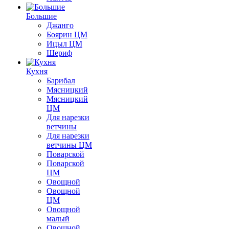
Большие
Джанго
Боярин ЦМ
Ицыл ЦМ
Шериф
Кухня
Барибал
Мясницкий
Мясницкий
ЦМ
Для нарезки
ветчины
Для нарезки
ветчины ЦМ
Поварской
Поварской
ЦМ
Овощной
Овощной
ЦМ
Овощной
малый
Овощной