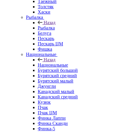
Таежный
Толстяк
Хаски
Рыбалка
Назад
Рыбалка
Белуга
Пескарь
Пескарь ЦМ
Фишка
Национальные
Назад
Национальные
Бурятский большой
Бурятский средний
Бурятский малый
Джунгли
Канадский малый
Канадский средний
Кузюк
Пчак
Пчак ЦМ
Финка Лаппи
Финка Сканди
Финка-5