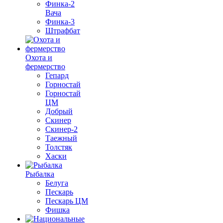
Финка-2
Вача
Финка-3
Штрафбат
Охота и
фермерство
Гепард
Горностай
Горностай
ЦМ
Добрый
Скинер
Скинер-2
Таежный
Толстяк
Хаски
Рыбалка
Белуга
Пескарь
Пескарь ЦМ
Фишка