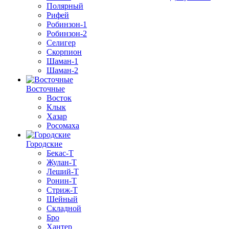
Полярный
Рифей
Робинзон-1
Робинзон-2
Селигер
Скорпион
Шаман-1
Шаман-2
Восточные
Восток
Клык
Хазар
Росомаха
Городские
Бекас-Т
Жулан-Т
Леший-Т
Ронин-Т
Стриж-Т
Шейный
Складной
Бро
Хантер