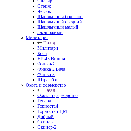
Снегирь
Стриж
Чеглок
Шашлычный большой
Шашлычный средний
Шашлычный малый
Засапожный
Милитари
Назад
Милитари
Боец
НР-43 Вишня
Финка-2
Финка-2 Вача
Финка-3
Штрафбат
Охота и фермерство
Назад
Охота и фермерство
Гепард
Горностай
Горностай ЦМ
Добрый
Скинер
Скинер-2