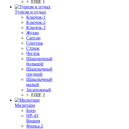
+ ЕЩЕ 1
Туризм и отдых
Клычок-1
Клычок-2
Клычок-3
Жулан
Сапсан
Снегирь
Стриж
Чеглок
Шашлычный
большой
Шашлычный
средний
Шашлычный
малый
Засапожный
+ ЕЩЕ 2
Милитари
Боец
НР-43
Вишня
Финка-2