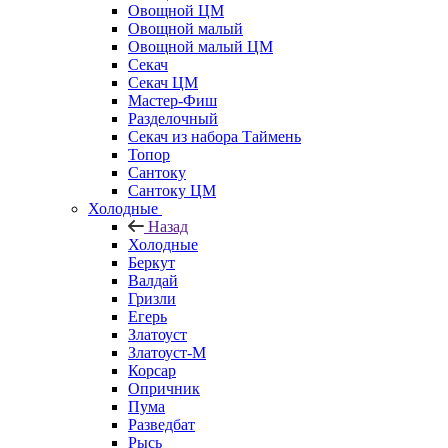
Овощной ЦМ
Овощной малый
Овощной малый ЦМ
Секач
Секач ЦМ
Мастер-Фиш
Разделочный
Секач из набора Таймень
Топор
Сантоку
Сантоку ЦМ
Холодные
Назад
Холодные
Беркут
Валдай
Гризли
Егерь
Златоуст
Златоуст-М
Корсар
Опричник
Пума
Разведбат
Рысь