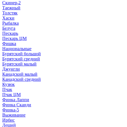
Скинер-2
Таежный
Толстяк
Хаски
Рыбалка
Белуга
Пескарь
Пескарь ЦМ
Фишка
Национальные
Бурятский большой
Бурятский средний
Бурятский малый
Джунгли
Канадский малый
Канадский средний
Кузюк
Пчак
Пчак ЦМ
Финка Лаппи
Финка Сканди
Финка-5
Выживание
Ирбис
Леший