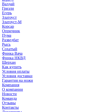
Валдай
Гризли
Егерь
Златоуст
Златоуст-М
Корсар
Опричник
Пума
Разведбат
Рысь
Сохатый
Финка Вача
Финка НКВД
Шерхан
Как купить
Условия оплаты
Условия доставки
Гарантия на ножи
Компания
О компании
Новости
Команда
Отзывы
Контакты
Документы