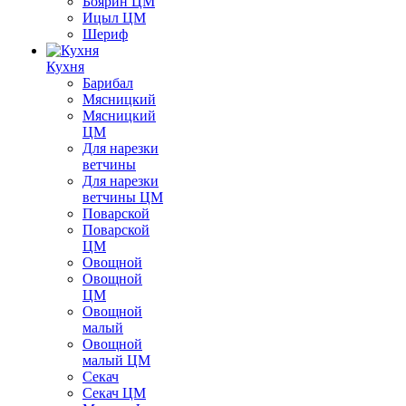
Боярин ЦМ
Ицыл ЦМ
Шериф
Кухня
Барибал
Мясницкий
Мясницкий
ЦМ
Для нарезки
ветчины
Для нарезки
ветчины ЦМ
Поварской
Поварской
ЦМ
Овощной
Овощной
ЦМ
Овощной
малый
Овощной
малый ЦМ
Секач
Секач ЦМ