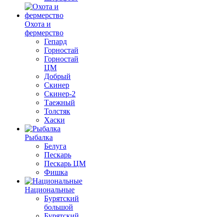
Охота и
фермерство
Гепард
Горностай
Горностай
ЦМ
Добрый
Скинер
Скинер-2
Таежный
Толстяк
Хаски
Рыбалка
Белуга
Пескарь
Пескарь ЦМ
Фишка
Национальные
Бурятский
большой
Бурятский