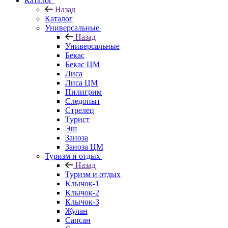
Каталог
Назад
Каталог
Универсальные
Назад
Универсальные
Бекас
Бекас ЦМ
Лиса
Лиса ЦМ
Пилигрим
Следопыт
Стрелец
Турист
Эш
Заноза
Заноза ЦМ
Туризм и отдых
Назад
Туризм и отдых
Клычок-1
Клычок-2
Клычок-3
Жулан
Сапсан