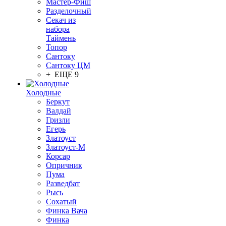
Мастер-Фиш
Разделочный
Секач из
набора
Таймень
Топор
Сантоку
Сантоку ЦМ
+ ЕЩЕ 9
Холодные
Беркут
Валдай
Гризли
Егерь
Златоуст
Златоуст-М
Корсар
Опричник
Пума
Разведбат
Рысь
Сохатый
Финка Вача
Финка