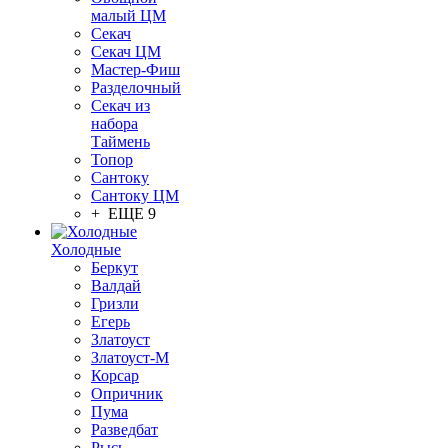
малый ЦМ
Секач
Секач ЦМ
Мастер-Фиш
Разделочный
Секач из
набора
Таймень
Топор
Сантоку
Сантоку ЦМ
+ ЕЩЕ 9
Холодные
Беркут
Валдай
Гризли
Егерь
Златоуст
Златоуст-М
Корсар
Опричник
Пума
Разведбат
Рысь