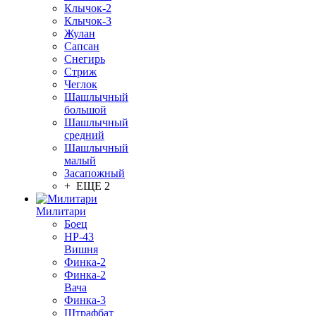
Клычок-2
Клычок-3
Жулан
Сапсан
Снегирь
Стриж
Чеглок
Шашлычный
большой
Шашлычный
средний
Шашлычный
малый
Засапожный
+ ЕЩЕ 2
Милитари
Боец
НР-43
Вишня
Финка-2
Финка-2
Вача
Финка-3
Штрафбат