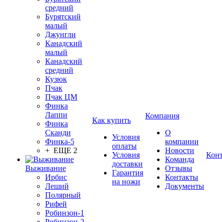
средний
Бурятский
малый
Джунгли
Канадский
малый
Канадский
средний
Кузюк
Пчак
Пчак ЦМ
Финка
Лаппи
Компания
Как купить
Финка
Сканди
О
Условия
Финка-5
компании
оплаты
+ ЕЩЕ 2
Новости
Условия
Кон
Команда
доставки
Выживание
Отзывы
Гарантия
Ирбис
Контакты
на ножи
Леший
Документы
Полярный
Рифей
Робинзон-1
Робинзон-2