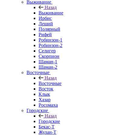
Выживание
Назад
Выживание
Ирбис
Леший
Полярный
Рифей
Робинзон-1
Робинзон-2
Селигер
Скорпион
Шаман-1
Шаман-2
Восточные
Назад
Восточные
Восток
Клык
Хазар
Росомаха
Городские
Назад
Городские
Бекас-Т
Жулан-Т