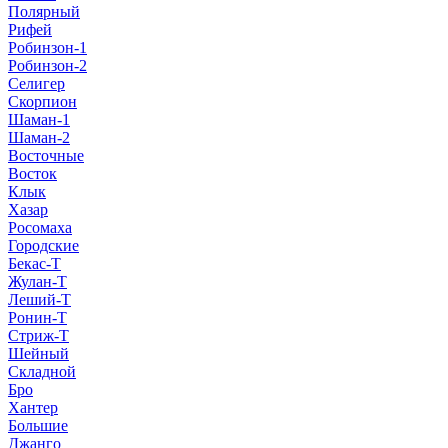
Полярный
Рифей
Робинзон-1
Робинзон-2
Селигер
Скорпион
Шаман-1
Шаман-2
Восточные
Восток
Клык
Хазар
Росомаха
Городские
Бекас-Т
Жулан-Т
Леший-Т
Ронин-Т
Стриж-Т
Шейный
Складной
Бро
Хантер
Большие
Джанго