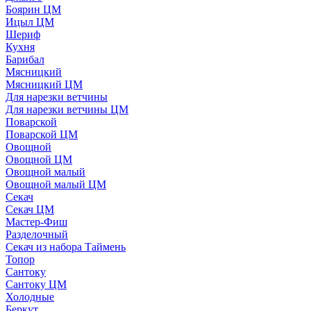
Боярин ЦМ
Ицыл ЦМ
Шериф
Кухня
Барибал
Мясницкий
Мясницкий ЦМ
Для нарезки ветчины
Для нарезки ветчины ЦМ
Поварской
Поварской ЦМ
Овощной
Овощной ЦМ
Овощной малый
Овощной малый ЦМ
Секач
Секач ЦМ
Мастер-Фиш
Разделочный
Секач из набора Таймень
Топор
Сантоку
Сантоку ЦМ
Холодные
Беркут