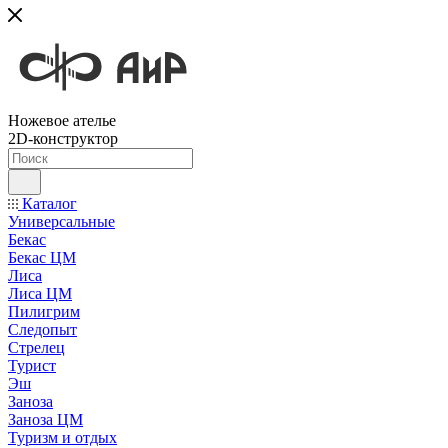
Ножевое ателье
2D-конструктор
Каталог
Универсальные
Бекас
Бекас ЦМ
Лиса
Лиса ЦМ
Пилигрим
Следопыт
Стрелец
Турист
Эш
Заноза
Заноза ЦМ
Туризм и отдых