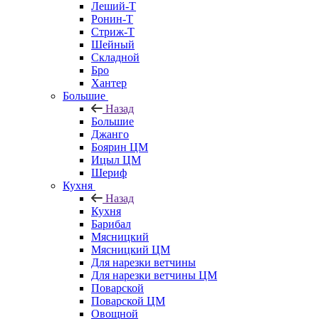
Леший-Т
Ронин-Т
Стриж-Т
Шейный
Складной
Бро
Хантер
Большие
Назад
Большие
Джанго
Боярин ЦМ
Ицыл ЦМ
Шериф
Кухня
Назад
Кухня
Барибал
Мясницкий
Мясницкий ЦМ
Для нарезки ветчины
Для нарезки ветчины ЦМ
Поварской
Поварской ЦМ
Овощной