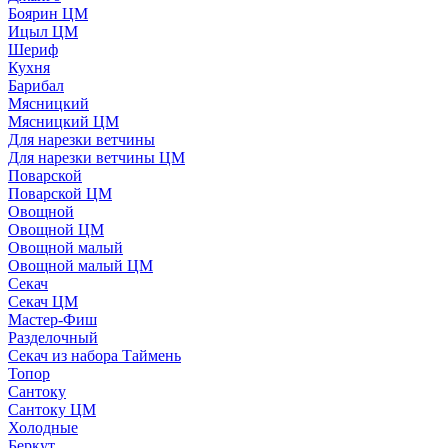
Боярин ЦМ
Ицыл ЦМ
Шериф
Кухня
Барибал
Мясницкий
Мясницкий ЦМ
Для нарезки ветчины
Для нарезки ветчины ЦМ
Поварской
Поварской ЦМ
Овощной
Овощной ЦМ
Овощной малый
Овощной малый ЦМ
Секач
Секач ЦМ
Мастер-Фиш
Разделочный
Секач из набора Таймень
Топор
Сантоку
Сантоку ЦМ
Холодные
Беркут