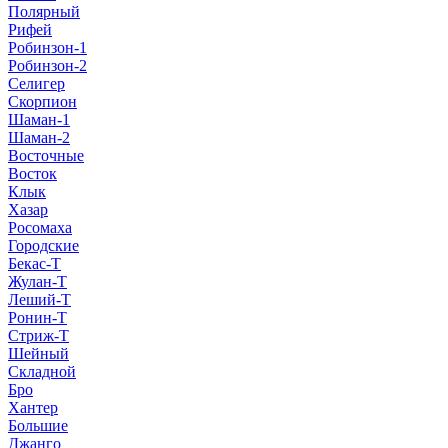
Полярный
Рифей
Робинзон-1
Робинзон-2
Селигер
Скорпион
Шаман-1
Шаман-2
Восточные
Восток
Клык
Хазар
Росомаха
Городские
Бекас-Т
Жулан-Т
Леший-Т
Ронин-Т
Стриж-Т
Шейный
Складной
Бро
Хантер
Большие
Джанго