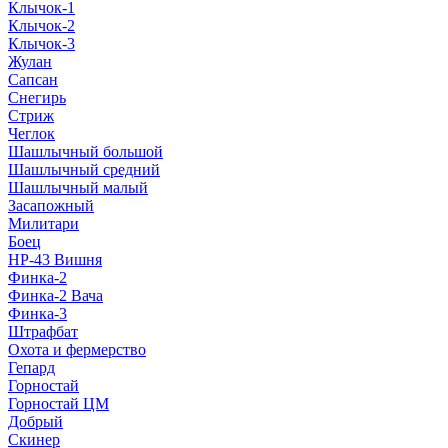
Клычок-1
Клычок-2
Клычок-3
Жулан
Сапсан
Снегирь
Стриж
Чеглок
Шашлычный большой
Шашлычный средний
Шашлычный малый
Засапожный
Милитари
Боец
НР-43 Вишня
Финка-2
Финка-2 Вача
Финка-3
Штрафбат
Охота и фермерство
Гепард
Горностай
Горностай ЦМ
Добрый
Скинер