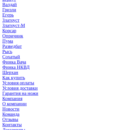
Валдай
Гризли
Егерь
Златоуст
Златоуст-М
Корсар
Опричник
Пума
Разведбат
Рысь
Сохатый
Финка Вача
Финка НКВД
Шерхан
Как купить
Условия оплаты
Условия доставки
Гарантия на ножи
Компания
О компании
Новости
Команда
Отзывы
Контакты
Документы