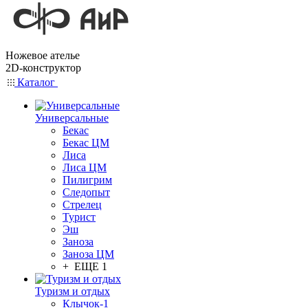
Ножевое ателье
2D-конструктор
Каталог
Универсальные
Бекас
Бекас ЦМ
Лиса
Лиса ЦМ
Пилигрим
Следопыт
Стрелец
Турист
Эш
Заноза
Заноза ЦМ
+ ЕЩЕ 1
Туризм и отдых
Клычок-1