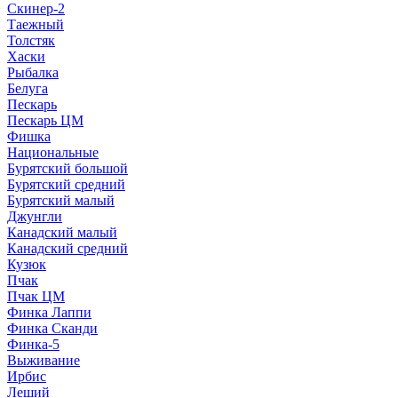
Скинер-2
Таежный
Толстяк
Хаски
Рыбалка
Белуга
Пескарь
Пескарь ЦМ
Фишка
Национальные
Бурятский большой
Бурятский средний
Бурятский малый
Джунгли
Канадский малый
Канадский средний
Кузюк
Пчак
Пчак ЦМ
Финка Лаппи
Финка Сканди
Финка-5
Выживание
Ирбис
Леший