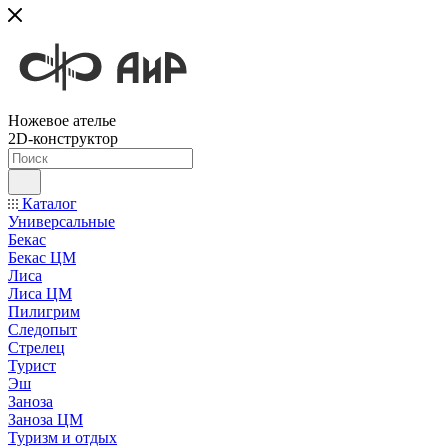
Ножевое ателье
2D-конструктор
Каталог
Универсальные
Бекас
Бекас ЦМ
Лиса
Лиса ЦМ
Пилигрим
Следопыт
Стрелец
Турист
Эш
Заноза
Заноза ЦМ
Туризм и отдых