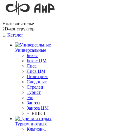
Ножевое ателье
2D-конструктор
Каталог
Универсальные
Бекас
Бекас ЦМ
Лиса
Лиса ЦМ
Пилигрим
Следопыт
Стрелец
Турист
Эш
Заноза
Заноза ЦМ
+ ЕЩЕ 1
Туризм и отдых
Клычок-1