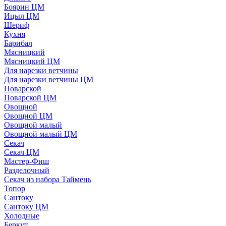
Боярин ЦМ
Ицыл ЦМ
Шериф
Кухня
Барибал
Мясницкий
Мясницкий ЦМ
Для нарезки ветчины
Для нарезки ветчины ЦМ
Поварской
Поварской ЦМ
Овощной
Овощной ЦМ
Овощной малый
Овощной малый ЦМ
Секач
Секач ЦМ
Мастер-Фиш
Разделочный
Секач из набора Таймень
Топор
Сантоку
Сантоку ЦМ
Холодные
Беркут