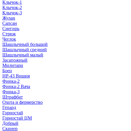
Клычок-1
Клычок-2
Клычок-3
Жулан
Сапсан
Снегирь
Стриж
Чеглок
Шашлычный большой
Шашлычный средний
Шашлычный малый
Засапожный
Милитари
Боец
НР-43 Вишня
Финка-2
Финка-2 Вача
Финка-3
Штрафбат
Охота и фермерство
Гепард
Горностай
Горностай ЦМ
Добрый
Скинер