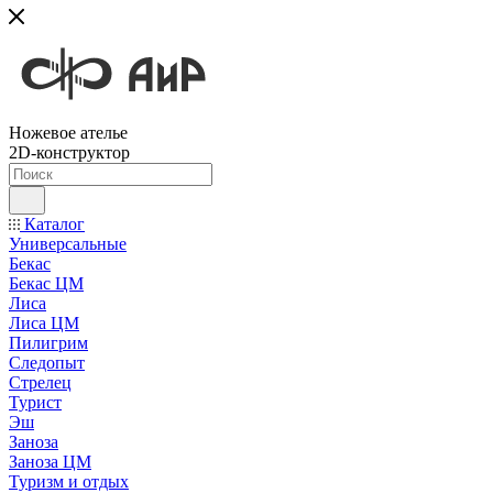
Ножевое ателье
2D-конструктор
Каталог
Универсальные
Бекас
Бекас ЦМ
Лиса
Лиса ЦМ
Пилигрим
Следопыт
Стрелец
Турист
Эш
Заноза
Заноза ЦМ
Туризм и отдых