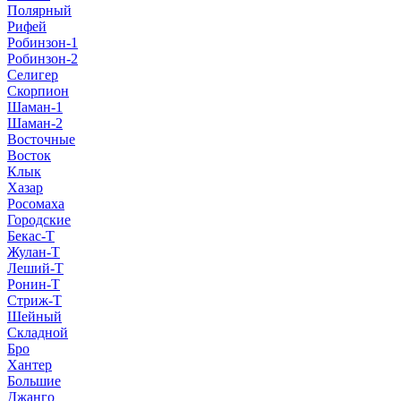
Полярный
Рифей
Робинзон-1
Робинзон-2
Селигер
Скорпион
Шаман-1
Шаман-2
Восточные
Восток
Клык
Хазар
Росомаха
Городские
Бекас-Т
Жулан-Т
Леший-Т
Ронин-Т
Стриж-Т
Шейный
Складной
Бро
Хантер
Большие
Джанго