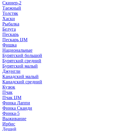
Скинер-2
Таежный
Толстяк
Хаски
Рыбалка
Белуга
Пескарь
Пескарь ЦМ
Фишка
Национальные
Бурятский большой
Бурятский средний
Бурятский малый
Джунгли
Канадский малый
Канадский средний
Кузюк
Пчак
Пчак ЦМ
Финка Лаппи
Финка Сканди
Финка-5
Выживание
Ирбис
Леший