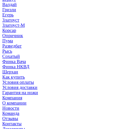
Валдай
Гризли
Егерь
Златоуст
Златоуст-М
Корсар
Опричник
Пума
Разведбат
Рысь
Сохатый
Финка Вача
Финка НКВД
Шерхан
Как купить
Условия оплаты
Условия доставки
Гарантия на ножи
Компания
О компании
Новости
Команда
Отзывы
Контакты
Документы