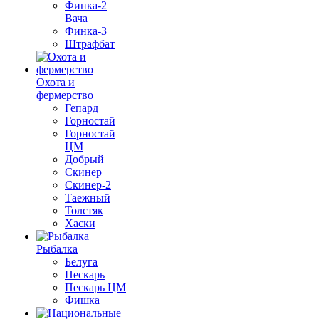
Финка-2
Вача
Финка-3
Штрафбат
Охота и
фермерство
Гепард
Горностай
Горностай
ЦМ
Добрый
Скинер
Скинер-2
Таежный
Толстяк
Хаски
Рыбалка
Белуга
Пескарь
Пескарь ЦМ
Фишка