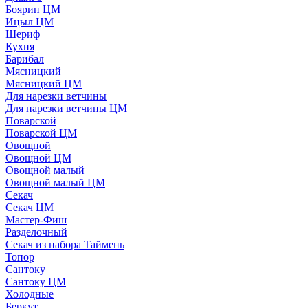
Боярин ЦМ
Ицыл ЦМ
Шериф
Кухня
Барибал
Мясницкий
Мясницкий ЦМ
Для нарезки ветчины
Для нарезки ветчины ЦМ
Поварской
Поварской ЦМ
Овощной
Овощной ЦМ
Овощной малый
Овощной малый ЦМ
Секач
Секач ЦМ
Мастер-Фиш
Разделочный
Секач из набора Таймень
Топор
Сантоку
Сантоку ЦМ
Холодные
Беркут