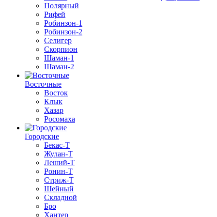
Полярный
Рифей
Робинзон-1
Робинзон-2
Селигер
Скорпион
Шаман-1
Шаман-2
Восточные
Восток
Клык
Хазар
Росомаха
Городские
Бекас-Т
Жулан-Т
Леший-Т
Ронин-Т
Стриж-Т
Шейный
Складной
Бро
Хантер