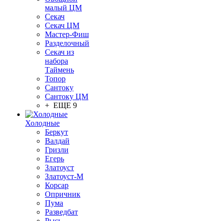
малый ЦМ
Секач
Секач ЦМ
Мастер-Фиш
Разделочный
Секач из
набора
Таймень
Топор
Сантоку
Сантоку ЦМ
+ ЕЩЕ 9
Холодные
Беркут
Валдай
Гризли
Егерь
Златоуст
Златоуст-М
Корсар
Опричник
Пума
Разведбат
Рысь