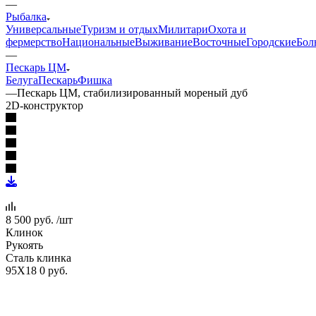
—
Рыбалка
Универсальные
Туризм и отдых
Милитари
Охота и
фермерство
Национальные
Выживание
Восточные
Городские
Бол
—
Пескарь ЦМ
Белуга
Пескарь
Фишка
—
Пескарь ЦМ, стабилизированный мореный дуб
2D-конструктор
8 500
руб.
/шт
Клинок
Рукоять
Сталь клинка
95Х18
0 руб.