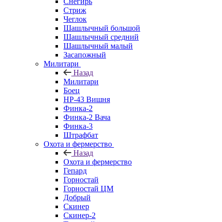
Снегирь
Стриж
Чеглок
Шашлычный большой
Шашлычный средний
Шашлычный малый
Засапожный
Милитари
Назад
Милитари
Боец
НР-43 Вишня
Финка-2
Финка-2 Вача
Финка-3
Штрафбат
Охота и фермерство
Назад
Охота и фермерство
Гепард
Горностай
Горностай ЦМ
Добрый
Скинер
Скинер-2