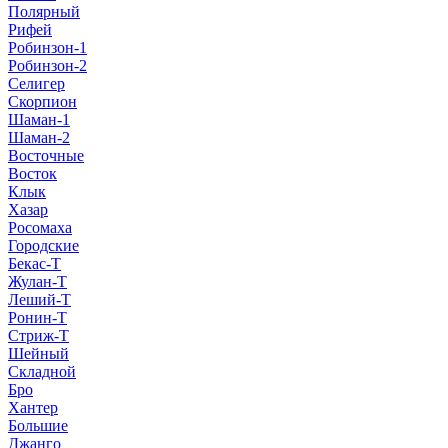
Полярный
Рифей
Робинзон-1
Робинзон-2
Селигер
Скорпион
Шаман-1
Шаман-2
Восточные
Восток
Клык
Хазар
Росомаха
Городские
Бекас-Т
Жулан-Т
Леший-Т
Ронин-Т
Стриж-Т
Шейный
Складной
Бро
Хантер
Большие
Джанго