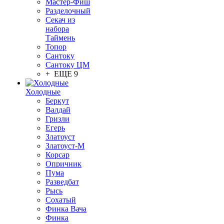
Мастер-Фиш
Разделочный
Секач из
набора
Таймень
Топор
Сантоку
Сантоку ЦМ
+ ЕЩЕ 9
Холодные
Беркут
Валдай
Гризли
Егерь
Златоуст
Златоуст-М
Корсар
Опричник
Пума
Разведбат
Рысь
Сохатый
Финка Вача
Финка