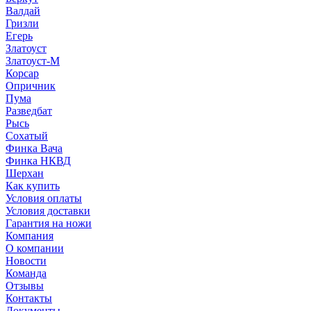
Валдай
Гризли
Егерь
Златоуст
Златоуст-М
Корсар
Опричник
Пума
Разведбат
Рысь
Сохатый
Финка Вача
Финка НКВД
Шерхан
Как купить
Условия оплаты
Условия доставки
Гарантия на ножи
Компания
О компании
Новости
Команда
Отзывы
Контакты
Документы