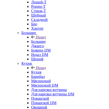
Леший-Т
Ронин-Т
Стриж-Т
Шейный
Складной
Бро
Хантер
Большие
Назад
Большие
Джанго
Боярин ЦМ
Ицыл ЦМ
Шериф
Кухня
Назад
Кухня
Барибал
Мясницкий
Мясницкий ЦМ
Для нарезки ветчины
Для нарезки ветчины ЦМ
Поварской
Поварской ЦМ
Овощной