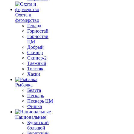
Охота и
фермерство
Гепард
Горностай
Горностай
ЦМ
Добрый
Скинер
Скинер-2
Таежный
Толстяк
Хаски
Рыбалка
Белуга
Пескарь
Пескарь ЦМ
Фишка
Национальные
Бурятский
большой
Бурятский