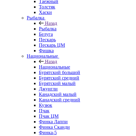
Таежный
Толстяк
Хаски
Рыбалка
Назад
Рыбалка
Белуга
Пескарь
Пескарь ЦМ
Фишка
Национальные
Назад
Национальные
Бурятский большой
Бурятский средний
Бурятский малый
Джунгли
Канадский малый
Канадский средний
Кузюк
Пчак
Пчак ЦМ
Финка Лаппи
Финка Сканди
Финка-5