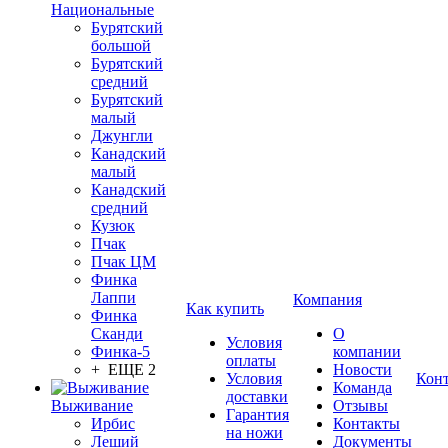
Национальные
Бурятский
большой
Бурятский
средний
Бурятский
малый
Джунгли
Канадский
малый
Канадский
средний
Кузюк
Пчак
Пчак ЦМ
Финка
Лаппи
Компания
Как купить
Финка
Сканди
О
Условия
Финка-5
компании
оплаты
+ ЕЩЕ 2
Новости
Условия
Кон
Команда
доставки
Выживание
Отзывы
Гарантия
Ирбис
Контакты
на ножи
Леший
Документы