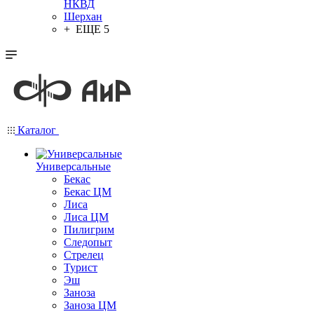
НКВД
Шерхан
+ ЕЩЕ 5
Каталог
Универсальные
Бекас
Бекас ЦМ
Лиса
Лиса ЦМ
Пилигрим
Следопыт
Стрелец
Турист
Эш
Заноза
Заноза ЦМ