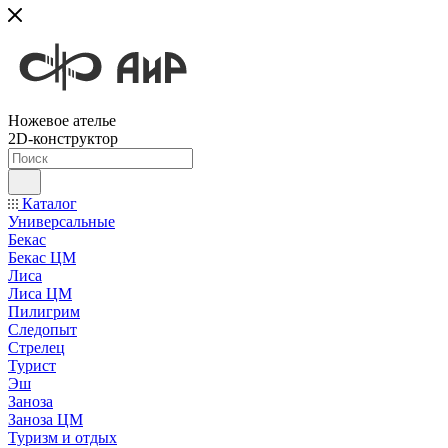
Ножевое ателье
2D-конструктор
Каталог
Универсальные
Бекас
Бекас ЦМ
Лиса
Лиса ЦМ
Пилигрим
Следопыт
Стрелец
Турист
Эш
Заноза
Заноза ЦМ
Туризм и отдых