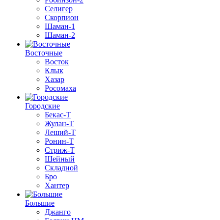
Селигер
Скорпион
Шаман-1
Шаман-2
Восточные
Восток
Клык
Хазар
Росомаха
Городские
Бекас-Т
Жулан-Т
Леший-Т
Ронин-Т
Стриж-Т
Шейный
Складной
Бро
Хантер
Большие
Джанго