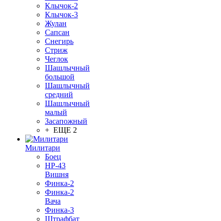
Клычок-2
Клычок-3
Жулан
Сапсан
Снегирь
Стриж
Чеглок
Шашлычный
большой
Шашлычный
средний
Шашлычный
малый
Засапожный
+ ЕЩЕ 2
Милитари
Боец
НР-43
Вишня
Финка-2
Финка-2
Вача
Финка-3
Штрафбат