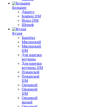
Большие
Джанго
Боярин ЦМ
Ицыл ЦМ
Шериф
Кухня
Барибал
Мясницкий
Мясницкий
ЦМ
Для нарезки
ветчины
Для нарезки
ветчины ЦМ
Поварской
Поварской
ЦМ
Овощной
Овощной
ЦМ
Овощной
малый
Овощной