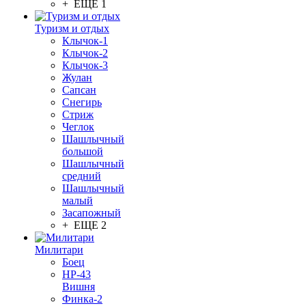
+ ЕЩЕ 1
Туризм и отдых
Клычок-1
Клычок-2
Клычок-3
Жулан
Сапсан
Снегирь
Стриж
Чеглок
Шашлычный
большой
Шашлычный
средний
Шашлычный
малый
Засапожный
+ ЕЩЕ 2
Милитари
Боец
НР-43
Вишня
Финка-2