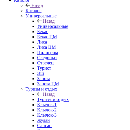
Каталог
Назад
Каталог
Универсальные
Назад
Универсальные
Бекас
Бекас ЦМ
Лиса
Лиса ЦМ
Пилигрим
Следопыт
Стрелец
Турист
Эш
Заноза
Заноза ЦМ
Туризм и отдых
Назад
Туризм и отдых
Клычок-1
Клычок-2
Клычок-3
Жулан
Сапсан