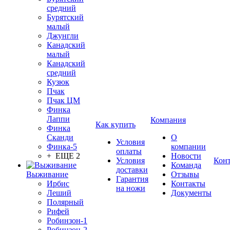
средний
Бурятский
малый
Джунгли
Канадский
малый
Канадский
средний
Кузюк
Пчак
Пчак ЦМ
Финка
Лаппи
Компания
Как купить
Финка
Сканди
О
Условия
Финка-5
компании
оплаты
+ ЕЩЕ 2
Новости
Условия
Кон
Команда
доставки
Выживание
Отзывы
Гарантия
Ирбис
Контакты
на ножи
Леший
Документы
Полярный
Рифей
Робинзон-1
Робинзон-2