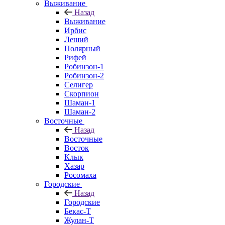
Выживание
Назад
Выживание
Ирбис
Леший
Полярный
Рифей
Робинзон-1
Робинзон-2
Селигер
Скорпион
Шаман-1
Шаман-2
Восточные
Назад
Восточные
Восток
Клык
Хазар
Росомаха
Городские
Назад
Городские
Бекас-Т
Жулан-Т