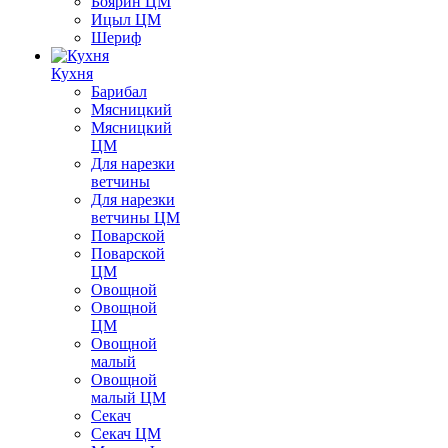
Боярин ЦМ
Ицыл ЦМ
Шериф
Кухня
Барибал
Мясницкий
Мясницкий
ЦМ
Для нарезки
ветчины
Для нарезки
ветчины ЦМ
Поварской
Поварской
ЦМ
Овощной
Овощной
ЦМ
Овощной
малый
Овощной
малый ЦМ
Секач
Секач ЦМ