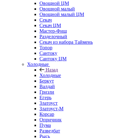
Овощной ЦМ
Овощной малый
Овощной малый ЦМ
Секач
Секач ЦМ
Мастер-Фиш
Разделочный
Секач из набора Таймень
Топор
Сантоку
Сантоку ЦМ
Холодные
Назад
Холодные
Беркут
Валдай
Гризли
Егерь
Златоуст
Златоуст-М
Корсар
Опричник
Пума
Разведбат
Рысь