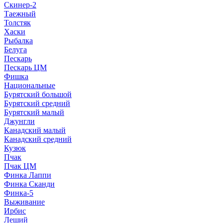
Скинер-2
Таежный
Толстяк
Хаски
Рыбалка
Белуга
Пескарь
Пескарь ЦМ
Фишка
Национальные
Бурятский большой
Бурятский средний
Бурятский малый
Джунгли
Канадский малый
Канадский средний
Кузюк
Пчак
Пчак ЦМ
Финка Лаппи
Финка Сканди
Финка-5
Выживание
Ирбис
Леший