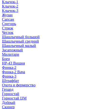
Клычок-1
Клычок-2
Клычок-3
Жулан
Сапсан
Снегирь
Стриж
Чеглок
Шашлычный большой
Шашлычный средний
Шашлычный малый
Засапожный
Милитари
Боец
НР-43 Вишня
Финка-2
Финка-2 Вача
Финка-3
Штрафбат
Охота и фермерство
Гепард
Горностай
Горностай ЦМ
Добрый
Скинер