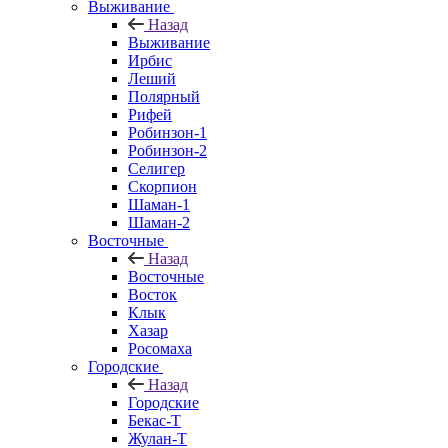
Выживание
Назад
Выживание
Ирбис
Леший
Полярный
Рифей
Робинзон-1
Робинзон-2
Селигер
Скорпион
Шаман-1
Шаман-2
Восточные
Назад
Восточные
Восток
Клык
Хазар
Росомаха
Городские
Назад
Городские
Бекас-Т
Жулан-Т