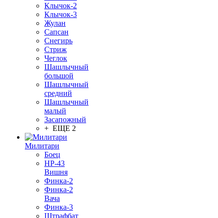
Клычок-2
Клычок-3
Жулан
Сапсан
Снегирь
Стриж
Чеглок
Шашлычный
большой
Шашлычный
средний
Шашлычный
малый
Засапожный
+ ЕЩЕ 2
Милитари
Боец
НР-43
Вишня
Финка-2
Финка-2
Вача
Финка-3
Штрафбат