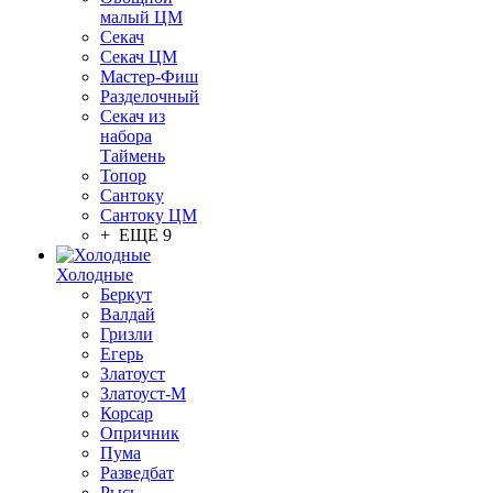
малый ЦМ
Секач
Секач ЦМ
Мастер-Фиш
Разделочный
Секач из
набора
Таймень
Топор
Сантоку
Сантоку ЦМ
+ ЕЩЕ 9
Холодные
Беркут
Валдай
Гризли
Егерь
Златоуст
Златоуст-М
Корсар
Опричник
Пума
Разведбат
Рысь