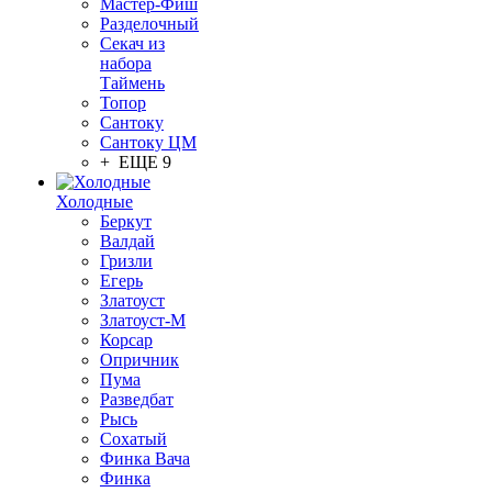
Мастер-Фиш
Разделочный
Секач из
набора
Таймень
Топор
Сантоку
Сантоку ЦМ
+ ЕЩЕ 9
Холодные
Беркут
Валдай
Гризли
Егерь
Златоуст
Златоуст-М
Корсар
Опричник
Пума
Разведбат
Рысь
Сохатый
Финка Вача
Финка