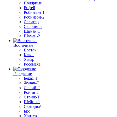
Полярный
Рифей
Робинзон-1
Робинзон-2
Селигер
Скорпион
Шаман-1
Шаман-2
Восточные
Восток
Клык
Хазар
Росомаха
Городские
Бекас-Т
Жулан-Т
Леший-Т
Ронин-Т
Стриж-Т
Шейный
Складной
Бро
Хантер