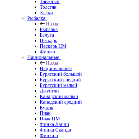
Таежный
Толстяк
Хаски
Рыбалка
Назад
Рыбалка
Белуга
Пескарь
Пескарь ЦМ
Фишка
Национальные
Назад
Национальные
Бурятский большой
Бурятский средний
Бурятский малый
Джунгли
Канадский малый
Канадский средний
Кузюк
Пчак
Пчак ЦМ
Финка Лаппи
Финка Сканди
Финка-5