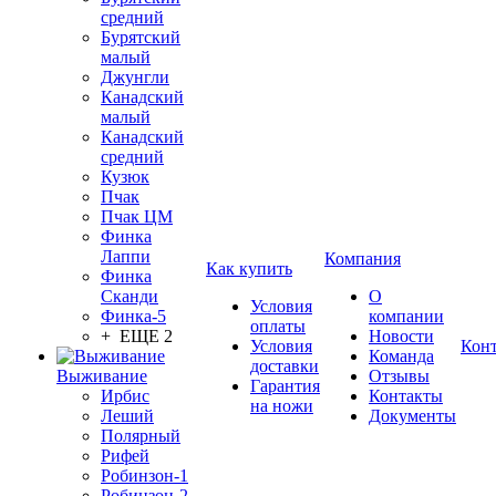
средний
Бурятский
малый
Джунгли
Канадский
малый
Канадский
средний
Кузюк
Пчак
Пчак ЦМ
Финка
Лаппи
Компания
Как купить
Финка
Сканди
О
Условия
Финка-5
компании
оплаты
+ ЕЩЕ 2
Новости
Условия
Кон
Команда
доставки
Выживание
Отзывы
Гарантия
Ирбис
Контакты
на ножи
Леший
Документы
Полярный
Рифей
Робинзон-1
Робинзон-2