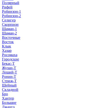
Полярный
Рифей
Робинзон-1
Робинзон-2
Селигер
Скорпион
Шаман-1
Шаман-2
Восточные
Восток
Клык
Хазар
Росомаха
Городские
Бекас-Т
Жулан-Т
Леший-Т
Ронин-Т
Стриж-Т
Шейный
Складной
Бро
Хантер
Большие
Джанго