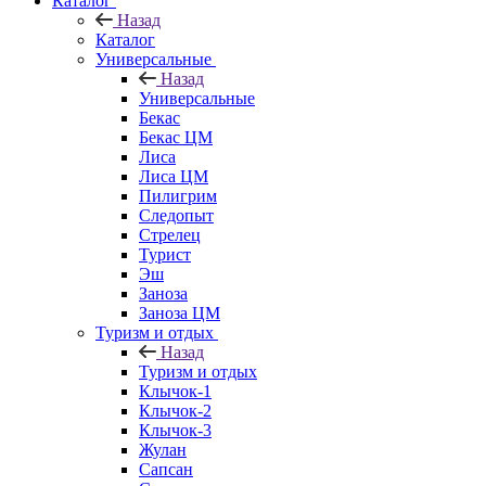
Каталог
Назад
Каталог
Универсальные
Назад
Универсальные
Бекас
Бекас ЦМ
Лиса
Лиса ЦМ
Пилигрим
Следопыт
Стрелец
Турист
Эш
Заноза
Заноза ЦМ
Туризм и отдых
Назад
Туризм и отдых
Клычок-1
Клычок-2
Клычок-3
Жулан
Сапсан