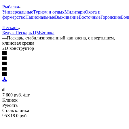
—
Рыбалка
Универсальные
Туризм и отдых
Милитари
Охота и
фермерство
Национальные
Выживание
Восточные
Городские
Бол
—
Пескарь
Белуга
Пескарь ЦМ
Фишка
—
Пескарь, стабилизированный кап клена, с ввертышем,
клиновая срезка
2D-конструктор
7 600
руб.
/шт
Клинок
Рукоять
Сталь клинка
95Х18
0 руб.