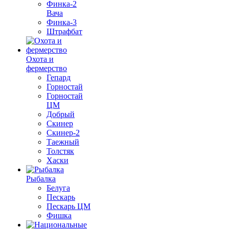
Финка-2
Вача
Финка-3
Штрафбат
Охота и
фермерство
Гепард
Горностай
Горностай
ЦМ
Добрый
Скинер
Скинер-2
Таежный
Толстяк
Хаски
Рыбалка
Белуга
Пескарь
Пескарь ЦМ
Фишка