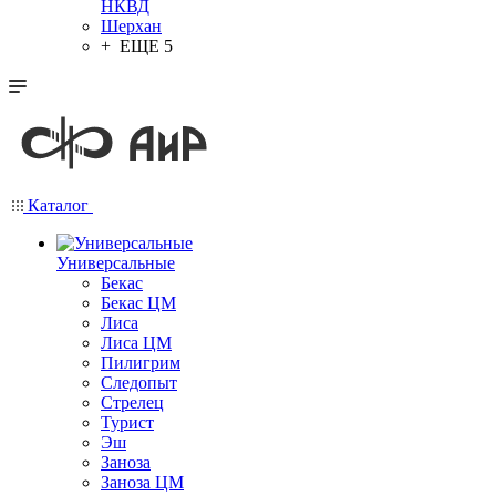
НКВД
Шерхан
+ ЕЩЕ 5
Каталог
Универсальные
Бекас
Бекас ЦМ
Лиса
Лиса ЦМ
Пилигрим
Следопыт
Стрелец
Турист
Эш
Заноза
Заноза ЦМ