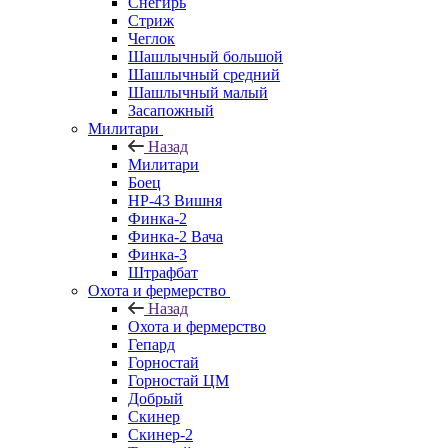
Снегирь
Стриж
Чеглок
Шашлычный большой
Шашлычный средний
Шашлычный малый
Засапожный
Милитари
Назад
Милитари
Боец
НР-43 Вишня
Финка-2
Финка-2 Вача
Финка-3
Штрафбат
Охота и фермерство
Назад
Охота и фермерство
Гепард
Горностай
Горностай ЦМ
Добрый
Скинер
Скинер-2