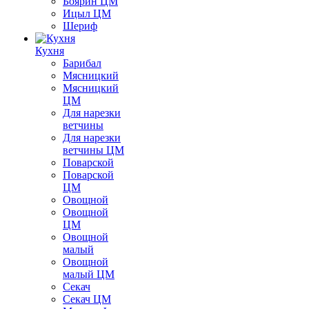
Боярин ЦМ
Ицыл ЦМ
Шериф
Кухня
Барибал
Мясницкий
Мясницкий
ЦМ
Для нарезки
ветчины
Для нарезки
ветчины ЦМ
Поварской
Поварской
ЦМ
Овощной
Овощной
ЦМ
Овощной
малый
Овощной
малый ЦМ
Секач
Секач ЦМ