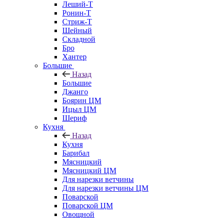
Леший-Т
Ронин-Т
Стриж-Т
Шейный
Складной
Бро
Хантер
Большие
Назад
Большие
Джанго
Боярин ЦМ
Ицыл ЦМ
Шериф
Кухня
Назад
Кухня
Барибал
Мясницкий
Мясницкий ЦМ
Для нарезки ветчины
Для нарезки ветчины ЦМ
Поварской
Поварской ЦМ
Овощной