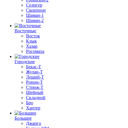
Селигер
Скорпион
Шаман-1
Шаман-2
Восточные
Восток
Клык
Хазар
Росомаха
Городские
Бекас-Т
Жулан-Т
Леший-Т
Ронин-Т
Стриж-Т
Шейный
Складной
Бро
Хантер
Большие
Джанго