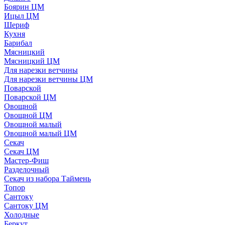
Боярин ЦМ
Ицыл ЦМ
Шериф
Кухня
Барибал
Мясницкий
Мясницкий ЦМ
Для нарезки ветчины
Для нарезки ветчины ЦМ
Поварской
Поварской ЦМ
Овощной
Овощной ЦМ
Овощной малый
Овощной малый ЦМ
Секач
Секач ЦМ
Мастер-Фиш
Разделочный
Секач из набора Таймень
Топор
Сантоку
Сантоку ЦМ
Холодные
Беркут