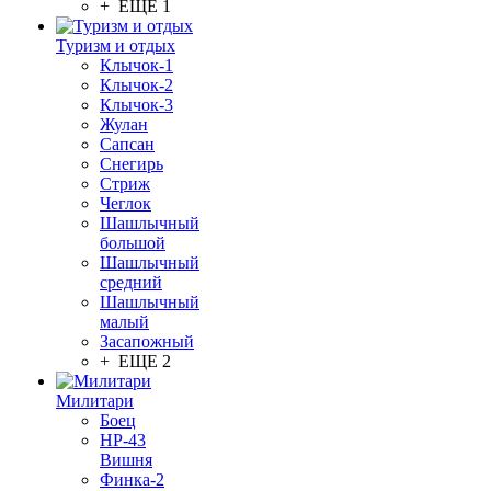
+ ЕЩЕ 1
Туризм и отдых
Клычок-1
Клычок-2
Клычок-3
Жулан
Сапсан
Снегирь
Стриж
Чеглок
Шашлычный
большой
Шашлычный
средний
Шашлычный
малый
Засапожный
+ ЕЩЕ 2
Милитари
Боец
НР-43
Вишня
Финка-2