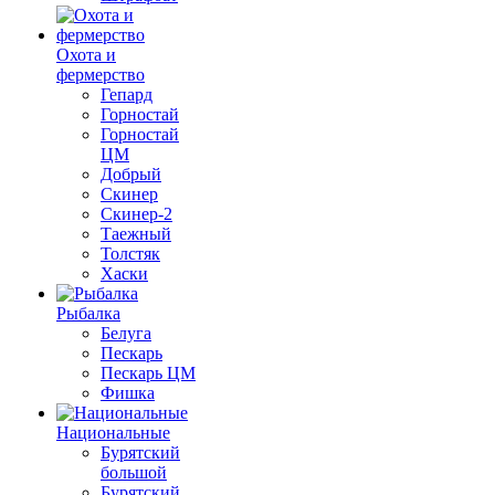
Охота и
фермерство
Гепард
Горностай
Горностай
ЦМ
Добрый
Скинер
Скинер-2
Таежный
Толстяк
Хаски
Рыбалка
Белуга
Пескарь
Пескарь ЦМ
Фишка
Национальные
Бурятский
большой
Бурятский