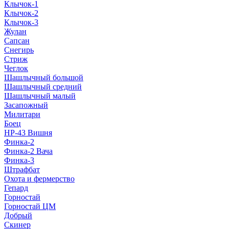
Клычок-1
Клычок-2
Клычок-3
Жулан
Сапсан
Снегирь
Стриж
Чеглок
Шашлычный большой
Шашлычный средний
Шашлычный малый
Засапожный
Милитари
Боец
НР-43 Вишня
Финка-2
Финка-2 Вача
Финка-3
Штрафбат
Охота и фермерство
Гепард
Горностай
Горностай ЦМ
Добрый
Скинер