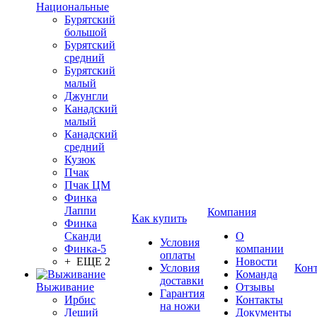
Национальные
Бурятский
большой
Бурятский
средний
Бурятский
малый
Джунгли
Канадский
малый
Канадский
средний
Кузюк
Пчак
Пчак ЦМ
Финка
Лаппи
Компания
Как купить
Финка
Сканди
О
Условия
Финка-5
компании
оплаты
+ ЕЩЕ 2
Новости
Условия
Кон
Команда
доставки
Выживание
Отзывы
Гарантия
Ирбис
Контакты
на ножи
Леший
Документы