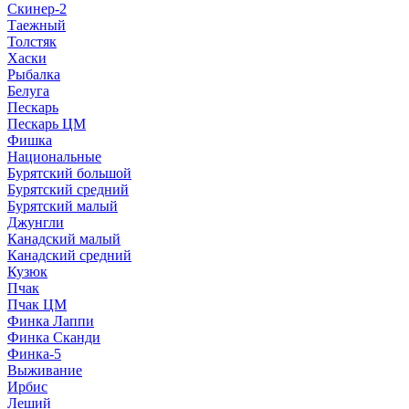
Скинер-2
Таежный
Толстяк
Хаски
Рыбалка
Белуга
Пескарь
Пескарь ЦМ
Фишка
Национальные
Бурятский большой
Бурятский средний
Бурятский малый
Джунгли
Канадский малый
Канадский средний
Кузюк
Пчак
Пчак ЦМ
Финка Лаппи
Финка Сканди
Финка-5
Выживание
Ирбис
Леший