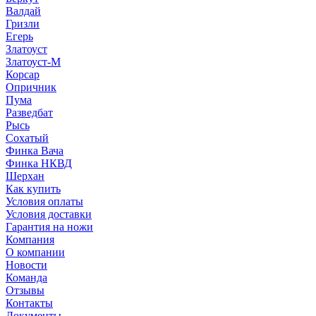
Валдай
Гризли
Егерь
Златоуст
Златоуст-М
Корсар
Опричник
Пума
Разведбат
Рысь
Сохатый
Финка Вача
Финка НКВД
Шерхан
Как купить
Условия оплаты
Условия доставки
Гарантия на ножи
Компания
О компании
Новости
Команда
Отзывы
Контакты
Документы