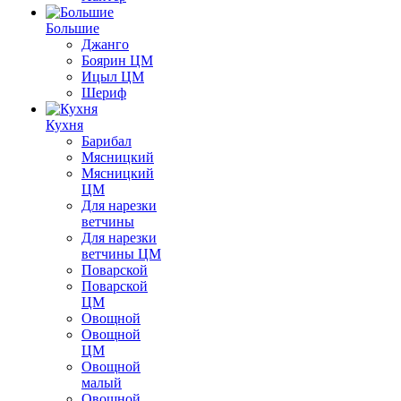
Большие
Джанго
Боярин ЦМ
Ицыл ЦМ
Шериф
Кухня
Барибал
Мясницкий
Мясницкий
ЦМ
Для нарезки
ветчины
Для нарезки
ветчины ЦМ
Поварской
Поварской
ЦМ
Овощной
Овощной
ЦМ
Овощной
малый
Овощной