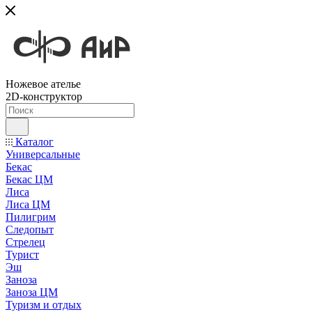
Ножевое ателье
2D-конструктор
Каталог
Универсальные
Бекас
Бекас ЦМ
Лиса
Лиса ЦМ
Пилигрим
Следопыт
Стрелец
Турист
Эш
Заноза
Заноза ЦМ
Туризм и отдых