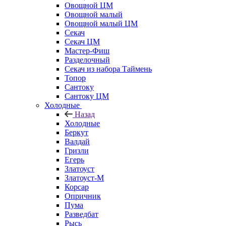
Овощной ЦМ
Овощной малый
Овощной малый ЦМ
Секач
Секач ЦМ
Мастер-Фиш
Разделочный
Секач из набора Таймень
Топор
Сантоку
Сантоку ЦМ
Холодные
Назад
Холодные
Беркут
Валдай
Гризли
Егерь
Златоуст
Златоуст-М
Корсар
Опричник
Пума
Разведбат
Рысь