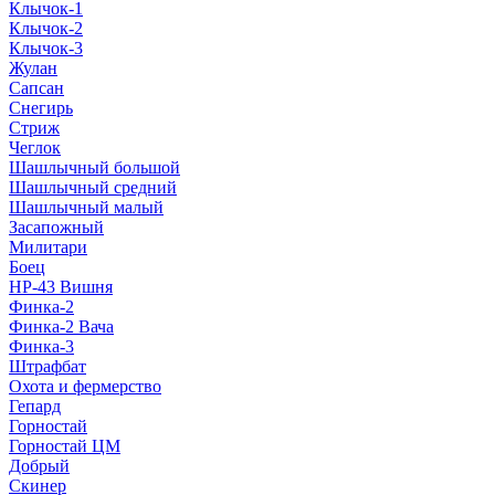
Клычок-1
Клычок-2
Клычок-3
Жулан
Сапсан
Снегирь
Стриж
Чеглок
Шашлычный большой
Шашлычный средний
Шашлычный малый
Засапожный
Милитари
Боец
НР-43 Вишня
Финка-2
Финка-2 Вача
Финка-3
Штрафбат
Охота и фермерство
Гепард
Горностай
Горностай ЦМ
Добрый
Скинер