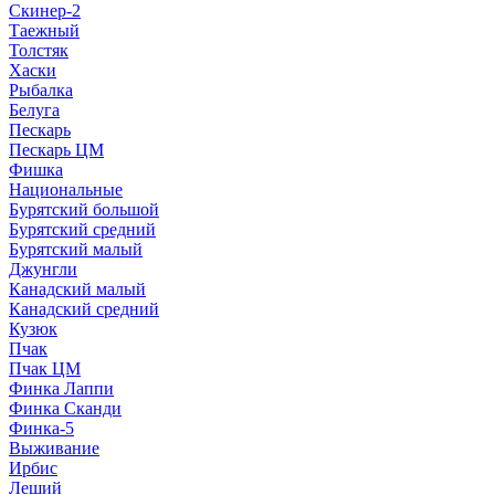
Скинер-2
Таежный
Толстяк
Хаски
Рыбалка
Белуга
Пескарь
Пескарь ЦМ
Фишка
Национальные
Бурятский большой
Бурятский средний
Бурятский малый
Джунгли
Канадский малый
Канадский средний
Кузюк
Пчак
Пчак ЦМ
Финка Лаппи
Финка Сканди
Финка-5
Выживание
Ирбис
Леший