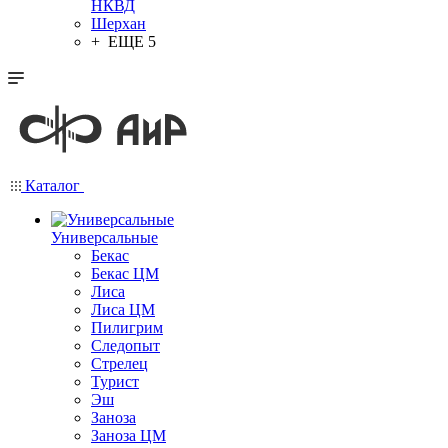
НКВД
Шерхан
+ ЕЩЕ 5
Каталог
Универсальные
Бекас
Бекас ЦМ
Лиса
Лиса ЦМ
Пилигрим
Следопыт
Стрелец
Турист
Эш
Заноза
Заноза ЦМ