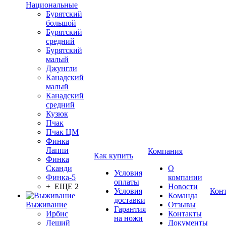
Национальные
Бурятский
большой
Бурятский
средний
Бурятский
малый
Джунгли
Канадский
малый
Канадский
средний
Кузюк
Пчак
Пчак ЦМ
Финка
Лаппи
Компания
Как купить
Финка
Сканди
О
Условия
Финка-5
компании
оплаты
+ ЕЩЕ 2
Новости
Условия
Кон
Команда
доставки
Выживание
Отзывы
Гарантия
Ирбис
Контакты
на ножи
Леший
Документы