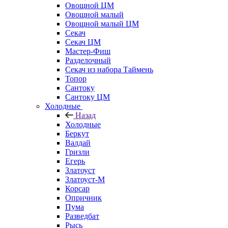
Овощной ЦМ
Овощной малый
Овощной малый ЦМ
Секач
Секач ЦМ
Мастер-Фиш
Разделочный
Секач из набора Таймень
Топор
Сантоку
Сантоку ЦМ
Холодные
Назад
Холодные
Беркут
Валдай
Гризли
Егерь
Златоуст
Златоуст-М
Корсар
Опричник
Пума
Разведбат
Рысь