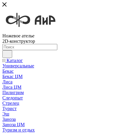
Ножевое ателье
2D-конструктор
Каталог
Универсальные
Бекас
Бекас ЦМ
Лиса
Лиса ЦМ
Пилигрим
Следопыт
Стрелец
Турист
Эш
Заноза
Заноза ЦМ
Туризм и отдых