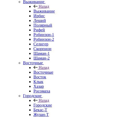
Выживание
Назад
Выживание
Ирбис
Леший
Полярный
Рифей
Робинзон-1
Робинзон-2
Селигер
Скорпион
Шаман-1
Шаман-2
Восточные
Назад
Восточные
Восток
Клык
Хазар
Росомаха
Городские
Назад
Городские
Бекас-Т
Жулан-Т