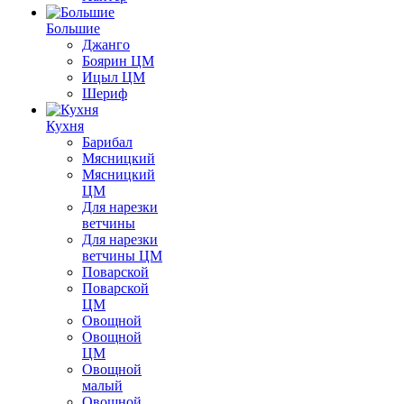
Большие
Джанго
Боярин ЦМ
Ицыл ЦМ
Шериф
Кухня
Барибал
Мясницкий
Мясницкий
ЦМ
Для нарезки
ветчины
Для нарезки
ветчины ЦМ
Поварской
Поварской
ЦМ
Овощной
Овощной
ЦМ
Овощной
малый
Овощной