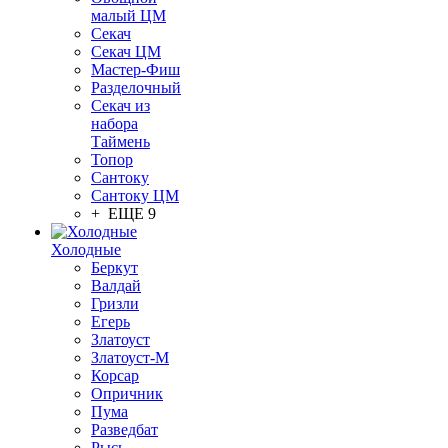
малый ЦМ
Секач
Секач ЦМ
Мастер-Фиш
Разделочный
Секач из
набора
Таймень
Топор
Сантоку
Сантоку ЦМ
+ ЕЩЕ 9
Холодные
Беркут
Валдай
Гризли
Егерь
Златоуст
Златоуст-М
Корсар
Опричник
Пума
Разведбат
Рысь