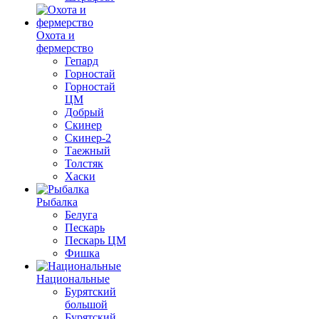
Охота и
фермерство
Гепард
Горностай
Горностай
ЦМ
Добрый
Скинер
Скинер-2
Таежный
Толстяк
Хаски
Рыбалка
Белуга
Пескарь
Пескарь ЦМ
Фишка
Национальные
Бурятский
большой
Бурятский