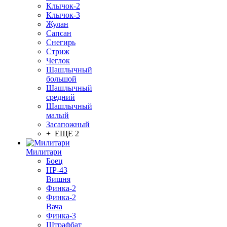
Клычок-2
Клычок-3
Жулан
Сапсан
Снегирь
Стриж
Чеглок
Шашлычный
большой
Шашлычный
средний
Шашлычный
малый
Засапожный
+ ЕЩЕ 2
Милитари
Боец
НР-43
Вишня
Финка-2
Финка-2
Вача
Финка-3
Штрафбат