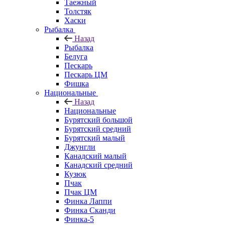
Таежный
Толстяк
Хаски
Рыбалка
Назад
Рыбалка
Белуга
Пескарь
Пескарь ЦМ
Фишка
Национальные
Назад
Национальные
Бурятский большой
Бурятский средний
Бурятский малый
Джунгли
Канадский малый
Канадский средний
Кузюк
Пчак
Пчак ЦМ
Финка Лаппи
Финка Сканди
Финка-5