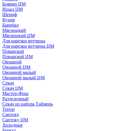
Боярин ЦМ
Ицыл ЦМ
Шериф
Кухня
Барибал
Мясницкий
Мясницкий ЦМ
Для нарезки ветчины
Для нарезки ветчины ЦМ
Поварской
Поварской ЦМ
Овощной
Овощной ЦМ
Овощной малый
Овощной малый ЦМ
Секач
Секач ЦМ
Мастер-Фиш
Разделочный
Секач из набора Таймень
Топор
Сантоку
Сантоку ЦМ
Холодные
Беркут