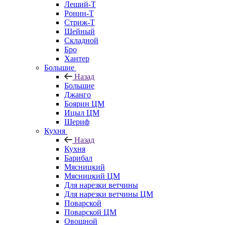
Леший-Т
Ронин-Т
Стриж-Т
Шейный
Складной
Бро
Хантер
Большие
Назад
Большие
Джанго
Боярин ЦМ
Ицыл ЦМ
Шериф
Кухня
Назад
Кухня
Барибал
Мясницкий
Мясницкий ЦМ
Для нарезки ветчины
Для нарезки ветчины ЦМ
Поварской
Поварской ЦМ
Овощной