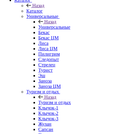
Каталог
Назад
Каталог
Универсальные
Назад
Универсальные
Бекас
Бекас ЦМ
Лиса
Лиса ЦМ
Пилигрим
Следопыт
Стрелец
Турист
Эш
Заноза
Заноза ЦМ
Туризм и отдых
Назад
Туризм и отдых
Клычок-1
Клычок-2
Клычок-3
Жулан
Сапсан