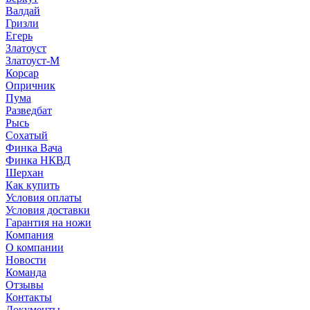
Валдай
Гризли
Егерь
Златоуст
Златоуст-М
Корсар
Опричник
Пума
Разведбат
Рысь
Сохатый
Финка Вача
Финка НКВД
Шерхан
Как купить
Условия оплаты
Условия доставки
Гарантия на ножи
Компания
О компании
Новости
Команда
Отзывы
Контакты
Документы