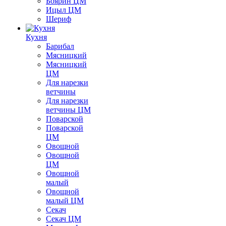
Боярин ЦМ
Ицыл ЦМ
Шериф
Кухня
Барибал
Мясницкий
Мясницкий
ЦМ
Для нарезки
ветчины
Для нарезки
ветчины ЦМ
Поварской
Поварской
ЦМ
Овощной
Овощной
ЦМ
Овощной
малый
Овощной
малый ЦМ
Секач
Секач ЦМ