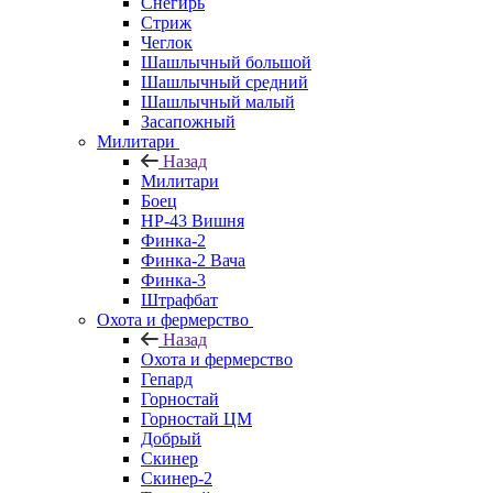
Снегирь
Стриж
Чеглок
Шашлычный большой
Шашлычный средний
Шашлычный малый
Засапожный
Милитари
Назад
Милитари
Боец
НР-43 Вишня
Финка-2
Финка-2 Вача
Финка-3
Штрафбат
Охота и фермерство
Назад
Охота и фермерство
Гепард
Горностай
Горностай ЦМ
Добрый
Скинер
Скинер-2