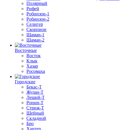
Полярный
Рифей
Робинзон-1
Робинзон-2
Селигер
Скорпион
Шаман-1
Шаман-2
Восточные
Восток
Клык
Хазар
Росомаха
Городские
Бекас-Т
Жулан-Т
Леший-Т
Ронин-Т
Стриж-Т
Шейный
Складной
Бро
Хантер