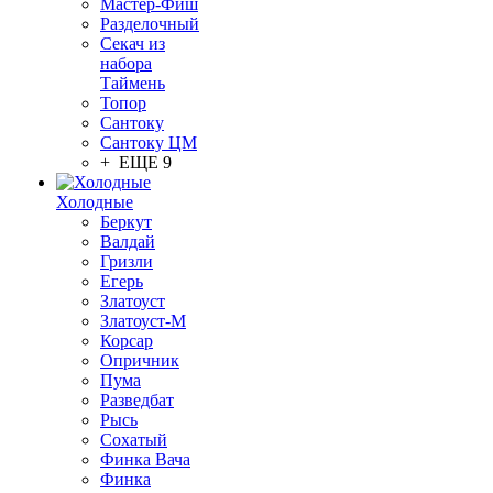
Мастер-Фиш
Разделочный
Секач из
набора
Таймень
Топор
Сантоку
Сантоку ЦМ
+ ЕЩЕ 9
Холодные
Беркут
Валдай
Гризли
Егерь
Златоуст
Златоуст-М
Корсар
Опричник
Пума
Разведбат
Рысь
Сохатый
Финка Вача
Финка