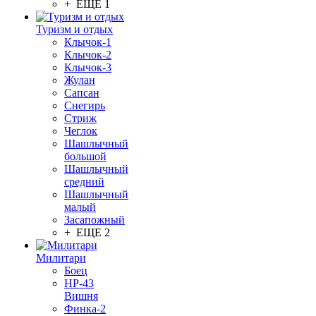
+ ЕЩЕ 1
Туризм и отдых
Клычок-1
Клычок-2
Клычок-3
Жулан
Сапсан
Снегирь
Стриж
Чеглок
Шашлычный
большой
Шашлычный
средний
Шашлычный
малый
Засапожный
+ ЕЩЕ 2
Милитари
Боец
НР-43
Вишня
Финка-2