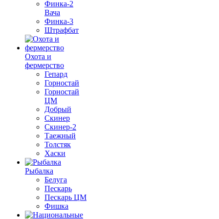
Финка-2
Вача
Финка-3
Штрафбат
Охота и
фермерство
Гепард
Горностай
Горностай
ЦМ
Добрый
Скинер
Скинер-2
Таежный
Толстяк
Хаски
Рыбалка
Белуга
Пескарь
Пескарь ЦМ
Фишка