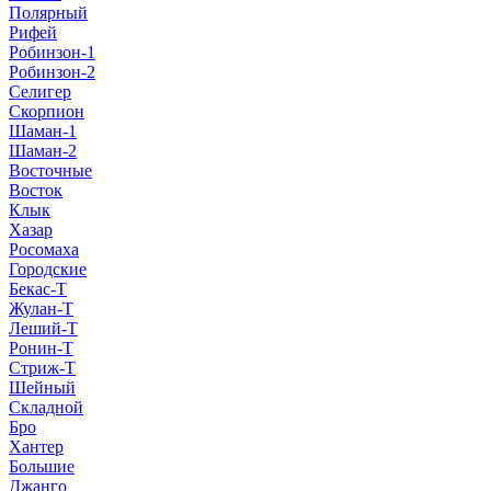
Полярный
Рифей
Робинзон-1
Робинзон-2
Селигер
Скорпион
Шаман-1
Шаман-2
Восточные
Восток
Клык
Хазар
Росомаха
Городские
Бекас-Т
Жулан-Т
Леший-Т
Ронин-Т
Стриж-Т
Шейный
Складной
Бро
Хантер
Большие
Джанго