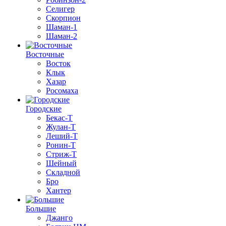
Селигер
Скорпион
Шаман-1
Шаман-2
Восточные
Восток
Клык
Хазар
Росомаха
Городские
Бекас-Т
Жулан-Т
Леший-Т
Ронин-Т
Стриж-Т
Шейный
Складной
Бро
Хантер
Большие
Джанго