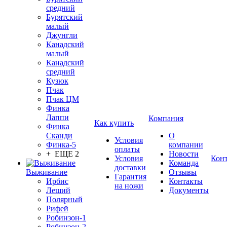
средний
Бурятский
малый
Джунгли
Канадский
малый
Канадский
средний
Кузюк
Пчак
Пчак ЦМ
Финка
Лаппи
Компания
Как купить
Финка
Сканди
О
Условия
Финка-5
компании
оплаты
+ ЕЩЕ 2
Новости
Условия
Кон
Команда
доставки
Выживание
Отзывы
Гарантия
Ирбис
Контакты
на ножи
Леший
Документы
Полярный
Рифей
Робинзон-1
Робинзон-2