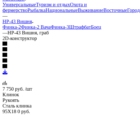
Универсальные
Туризм и отдых
Охота и
фермерство
Рыбалка
Национальные
Выживание
Восточные
Город
—
НР-43 Вишня
Финка-2
Финка-2 Вача
Финка-3
Штрафбат
Боец
—
НР-43 Вишня, граб
2D-конструктор
7 750
руб.
/шт
Клинок
Рукоять
Сталь клинка
95Х18
0 руб.