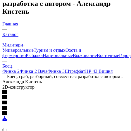
разработка с автором - Александр
Кистень
Главная
—
Каталог
—
Милитари
Универсальные
Туризм и отдых
Охота и
фермерство
Рыбалка
Национальные
Выживание
Восточные
Город
—
Боец
Финка-2
Финка-2 Вача
Финка-3
Штрафбат
НР-43 Вишня
—
Боец, граб, разборный, совместная разработка с автором -
Александр Кистень
2D-конструктор