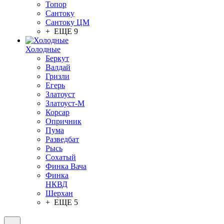
Топор
Сантоку
Сантоку ЦМ
+ ЕЩЕ 9
Холодные
Беркут
Валдай
Гризли
Егерь
Златоуст
Златоуст-М
Корсар
Опричник
Пума
Разведбат
Рысь
Сохатый
Финка Вача
Финка
НКВД
Шерхан
+ ЕЩЕ 5