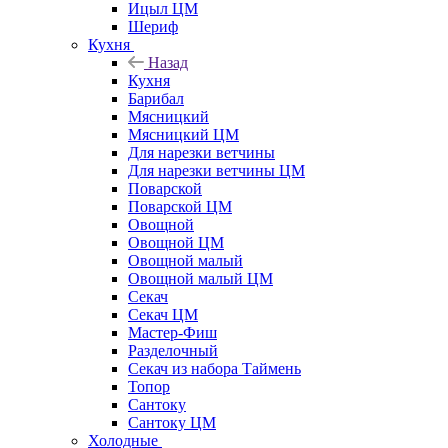
Ицыл ЦМ
Шериф
Кухня
Назад
Кухня
Барибал
Мясницкий
Мясницкий ЦМ
Для нарезки ветчины
Для нарезки ветчины ЦМ
Поварской
Поварской ЦМ
Овощной
Овощной ЦМ
Овощной малый
Овощной малый ЦМ
Секач
Секач ЦМ
Мастер-Фиш
Разделочный
Секач из набора Таймень
Топор
Сантоку
Сантоку ЦМ
Холодные