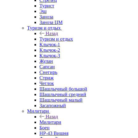
Стрелец
Турист
Эш
Заноза
Заноза ЦМ
Туризм и отдых
Назад
Туризм и отдых
Клычок-1
Клычок-2
Клычок-3
Жулан
Сапсан
Снегирь
Стриж
Чеглок
Шашлычный большой
Шашлычный средний
Шашлычный малый
Засапожный
Милитари
Назад
Милитари
Боец
НР-43 Вишня