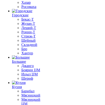
Хазар
Росомаха
Городские
Бекас-Т
Жулан-Т
Леший-Т
Ронин-Т
Стриж-Т
Шейный
Складной
Бро
Хантер
Большие
Джанго
Боярин ЦМ
Ицыл ЦМ
Шериф
Кухня
Барибал
Мясницкий
Мясницкий
ЦМ