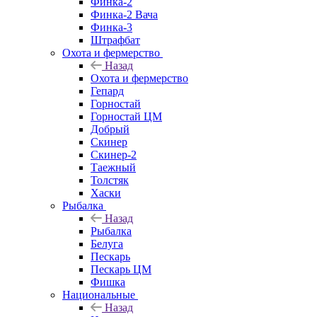
Финка-2
Финка-2 Вача
Финка-3
Штрафбат
Охота и фермерство
Назад
Охота и фермерство
Гепард
Горностай
Горностай ЦМ
Добрый
Скинер
Скинер-2
Таежный
Толстяк
Хаски
Рыбалка
Назад
Рыбалка
Белуга
Пескарь
Пескарь ЦМ
Фишка
Национальные
Назад