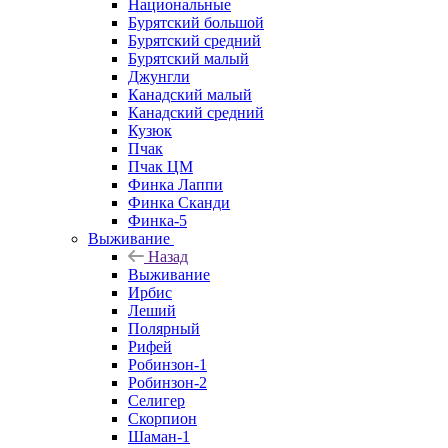
Национальные
Бурятский большой
Бурятский средний
Бурятский малый
Джунгли
Канадский малый
Канадский средний
Кузюк
Пчак
Пчак ЦМ
Финка Лаппи
Финка Сканди
Финка-5
Выживание
Назад
Выживание
Ирбис
Леший
Полярный
Рифей
Робинзон-1
Робинзон-2
Селигер
Скорпион
Шаман-1