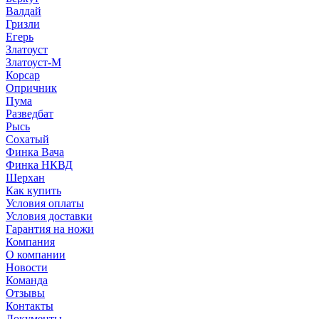
Валдай
Гризли
Егерь
Златоуст
Златоуст-М
Корсар
Опричник
Пума
Разведбат
Рысь
Сохатый
Финка Вача
Финка НКВД
Шерхан
Как купить
Условия оплаты
Условия доставки
Гарантия на ножи
Компания
О компании
Новости
Команда
Отзывы
Контакты
Документы