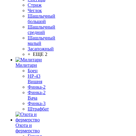
Стриж
Чеглок
Шашлычный
большой
Шашлычный
средний
Шашлычный
малый
Засапожный
+ ЕЩЕ 2
Милитари
Боец
НР-43
Вишня
Финка-2
Финка-2
Вача
Финка-3
Штрафбат
Охота и
фермерство