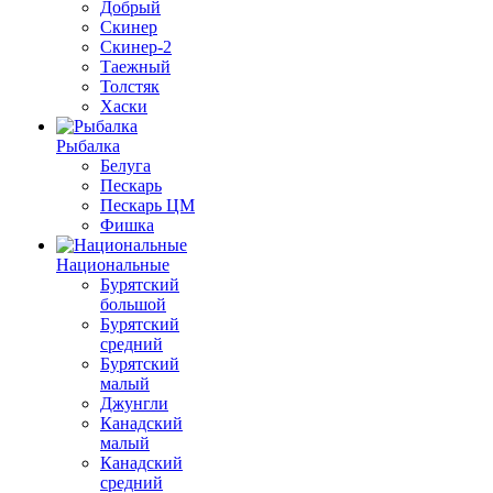
Добрый
Скинер
Скинер-2
Таежный
Толстяк
Хаски
Рыбалка
Белуга
Пескарь
Пескарь ЦМ
Фишка
Национальные
Бурятский
большой
Бурятский
средний
Бурятский
малый
Джунгли
Канадский
малый
Канадский
средний