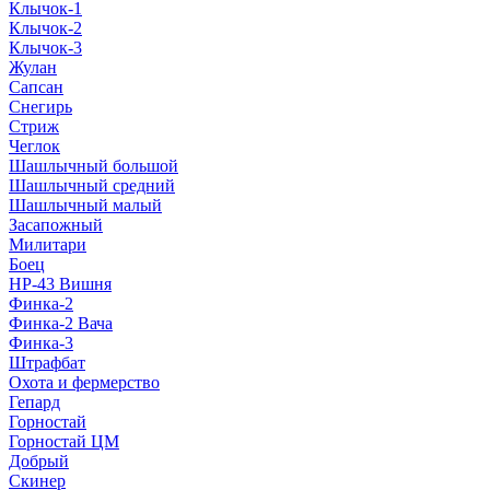
Клычок-1
Клычок-2
Клычок-3
Жулан
Сапсан
Снегирь
Стриж
Чеглок
Шашлычный большой
Шашлычный средний
Шашлычный малый
Засапожный
Милитари
Боец
НР-43 Вишня
Финка-2
Финка-2 Вача
Финка-3
Штрафбат
Охота и фермерство
Гепард
Горностай
Горностай ЦМ
Добрый
Скинер