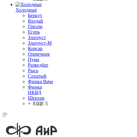
Холодные
Беркут
Валдай
Гризли
Егерь
Златоуст
Златоуст-М
Корсар
Опричник
Пума
Разведбат
Рысь
Сохатый
Финка Вача
Финка
НКВД
Шерхан
+ ЕЩЕ 5