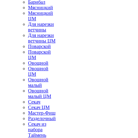
Барибал
Мясницкий
Мясницкий
ЦМ
Для нарезки
ветчины
Для нарезки
ветчины ЦМ
Поварской
Поварской
ЦМ
Овощной
Овощной
ЦМ
Овощной
малый
Овощной
малый ЦМ
Секач
Секач ЦМ
Мастер-Фиш
Разделочный
Секач из
набора
Таймень