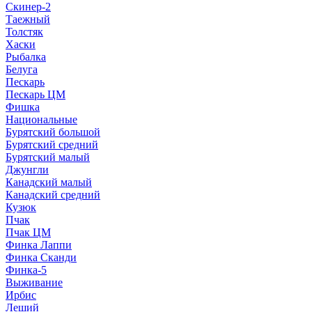
Скинер-2
Таежный
Толстяк
Хаски
Рыбалка
Белуга
Пескарь
Пескарь ЦМ
Фишка
Национальные
Бурятский большой
Бурятский средний
Бурятский малый
Джунгли
Канадский малый
Канадский средний
Кузюк
Пчак
Пчак ЦМ
Финка Лаппи
Финка Сканди
Финка-5
Выживание
Ирбис
Леший