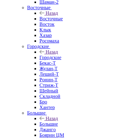
Шаман-2
Восточные
Назад
Восточные
Восток
Клык
Хазар
Росомаха
Городские
Назад
Городские
Бекас-Т
Жулан-Т
Леший-Т
Ронин-Т
Стриж-Т
Шейный
Складной
Бро
Хантер
Большие
Назад
Большие
Джанго
Боярин ЦМ