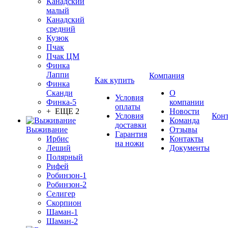
Канадский
малый
Канадский
средний
Кузюк
Пчак
Пчак ЦМ
Финка
Лаппи
Компания
Как купить
Финка
Сканди
О
Условия
Финка-5
компании
оплаты
+ ЕЩЕ 2
Новости
Условия
Кон
Команда
доставки
Выживание
Отзывы
Гарантия
Ирбис
Контакты
на ножи
Леший
Документы
Полярный
Рифей
Робинзон-1
Робинзон-2
Селигер
Скорпион
Шаман-1
Шаман-2