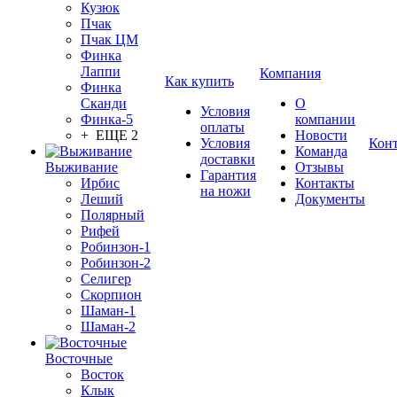
Кузюк
Пчак
Пчак ЦМ
Финка
Лаппи
Компания
Как купить
Финка
Сканди
О
Условия
Финка-5
компании
оплаты
+ ЕЩЕ 2
Новости
Условия
Кон
Команда
доставки
Выживание
Отзывы
Гарантия
Ирбис
Контакты
на ножи
Леший
Документы
Полярный
Рифей
Робинзон-1
Робинзон-2
Селигер
Скорпион
Шаман-1
Шаман-2
Восточные
Восток
Клык