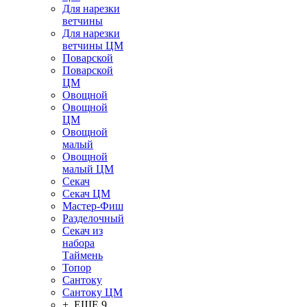
Для нарезки
ветчины
Для нарезки
ветчины ЦМ
Поварской
Поварской
ЦМ
Овощной
Овощной
ЦМ
Овощной
малый
Овощной
малый ЦМ
Секач
Секач ЦМ
Мастер-Фиш
Разделочный
Секач из
набора
Таймень
Топор
Сантоку
Сантоку ЦМ
+ ЕЩЕ 9