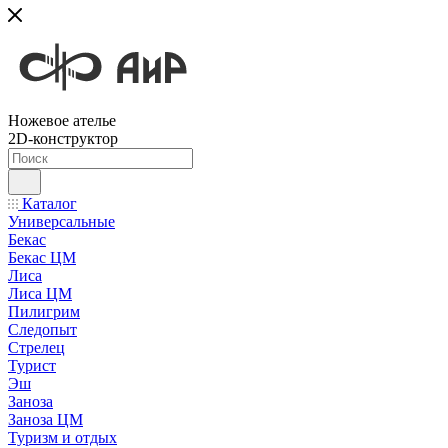
Ножевое ателье
2D-конструктор
Каталог
Универсальные
Бекас
Бекас ЦМ
Лиса
Лиса ЦМ
Пилигрим
Следопыт
Стрелец
Турист
Эш
Заноза
Заноза ЦМ
Туризм и отдых