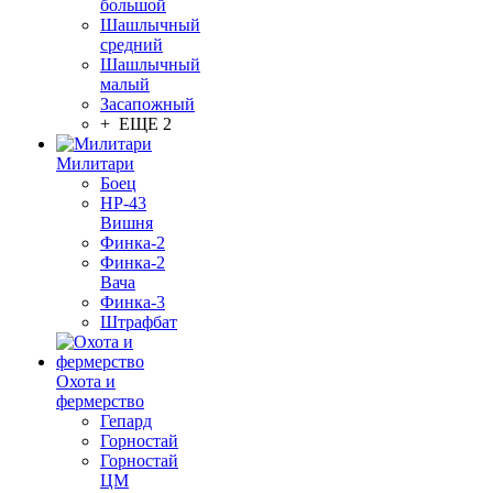
большой
Шашлычный
средний
Шашлычный
малый
Засапожный
+ ЕЩЕ 2
Милитари
Боец
НР-43
Вишня
Финка-2
Финка-2
Вача
Финка-3
Штрафбат
Охота и
фермерство
Гепард
Горностай
Горностай
ЦМ