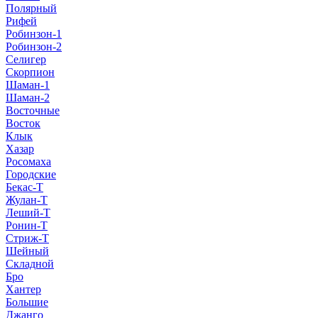
Полярный
Рифей
Робинзон-1
Робинзон-2
Селигер
Скорпион
Шаман-1
Шаман-2
Восточные
Восток
Клык
Хазар
Росомаха
Городские
Бекас-Т
Жулан-Т
Леший-Т
Ронин-Т
Стриж-Т
Шейный
Складной
Бро
Хантер
Большие
Джанго