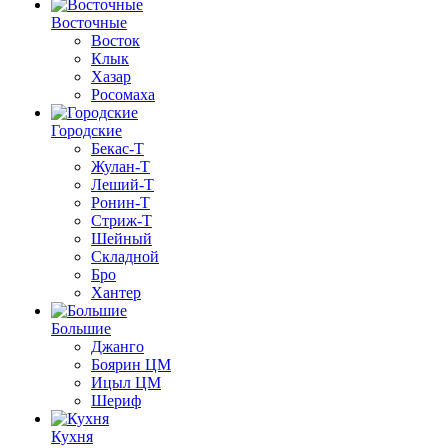
Восточные
Восток
Клык
Хазар
Росомаха
Городские
Бекас-Т
Жулан-Т
Леший-Т
Ронин-Т
Стриж-Т
Шейный
Складной
Бро
Хантер
Большие
Джанго
Боярин ЦМ
Ицыл ЦМ
Шериф
Кухня