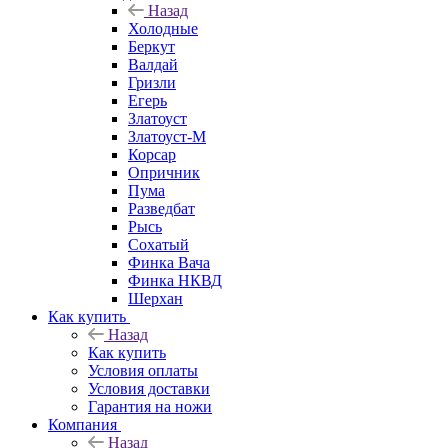
Назад
Холодные
Беркут
Валдай
Гризли
Егерь
Златоуст
Златоуст-М
Корсар
Опричник
Пума
Разведбат
Рысь
Сохатый
Финка Вача
Финка НКВД
Шерхан
Как купить
Назад
Как купить
Условия оплаты
Условия доставки
Гарантия на ножи
Компания
Назад