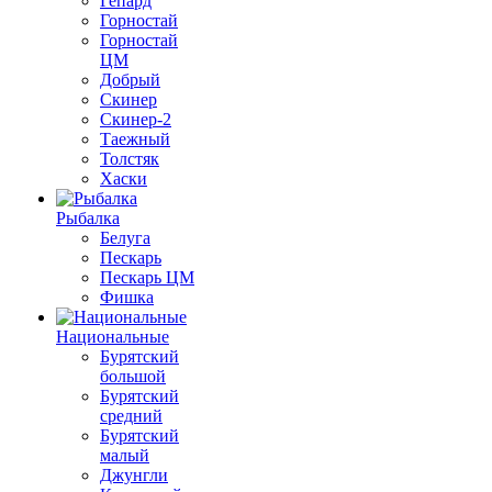
Гепард
Горностай
Горностай
ЦМ
Добрый
Скинер
Скинер-2
Таежный
Толстяк
Хаски
Рыбалка
Белуга
Пескарь
Пескарь ЦМ
Фишка
Национальные
Бурятский
большой
Бурятский
средний
Бурятский
малый
Джунгли