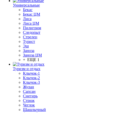
Универсальные
Бекас
Бекас ЦМ
Лиса
Лиса ЦМ
Пилигрим
Следопыт
Стрелец
Турист
Эш
Заноза
Заноза ЦМ
+ ЕЩЕ 1
Туризм и отдых
Клычок-1
Клычок-2
Клычок-3
Жулан
Сапсан
Снегирь
Стриж
Чеглок
Шашлычный