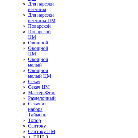
Для нарезки
ветчины
Для нарезки
ветчины ЦМ
Поварской
Поварской
ЦМ
Овощной
Овощной
ЦМ
Овощной
малый
Овощной
малый ЦМ
Секач
Секач ЦМ
Мастер-Фиш
Разделочный
Секач из
набора
Таймень
Топор
Сантоку
Сантоку ЦМ
+ ЕЩЕ 9