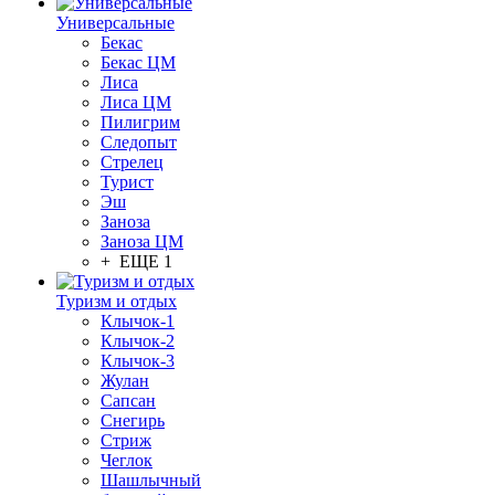
Универсальные
Бекас
Бекас ЦМ
Лиса
Лиса ЦМ
Пилигрим
Следопыт
Стрелец
Турист
Эш
Заноза
Заноза ЦМ
+ ЕЩЕ 1
Туризм и отдых
Клычок-1
Клычок-2
Клычок-3
Жулан
Сапсан
Снегирь
Стриж
Чеглок
Шашлычный