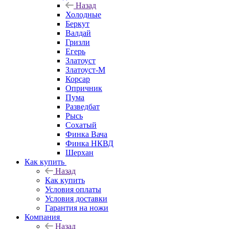
Назад
Холодные
Беркут
Валдай
Гризли
Егерь
Златоуст
Златоуст-М
Корсар
Опричник
Пума
Разведбат
Рысь
Сохатый
Финка Вача
Финка НКВД
Шерхан
Как купить
Назад
Как купить
Условия оплаты
Условия доставки
Гарантия на ножи
Компания
Назад