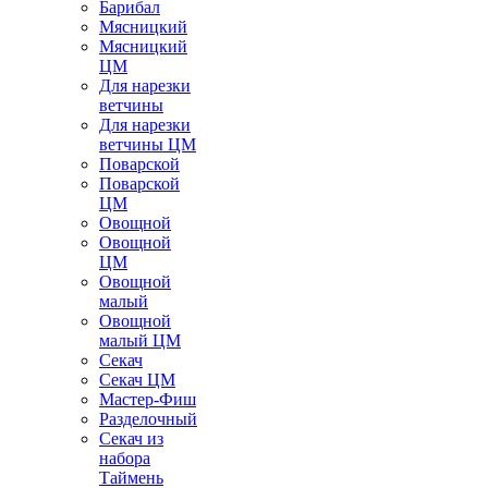
Барибал
Мясницкий
Мясницкий
ЦМ
Для нарезки
ветчины
Для нарезки
ветчины ЦМ
Поварской
Поварской
ЦМ
Овощной
Овощной
ЦМ
Овощной
малый
Овощной
малый ЦМ
Секач
Секач ЦМ
Мастер-Фиш
Разделочный
Секач из
набора
Таймень