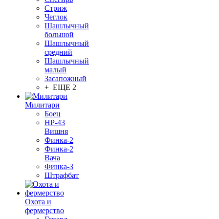
Стриж
Чеглок
Шашлычный
большой
Шашлычный
средний
Шашлычный
малый
Засапожный
+ ЕЩЕ 2
Милитари
Боец
НР-43
Вишня
Финка-2
Финка-2
Вача
Финка-3
Штрафбат
Охота и
фермерство