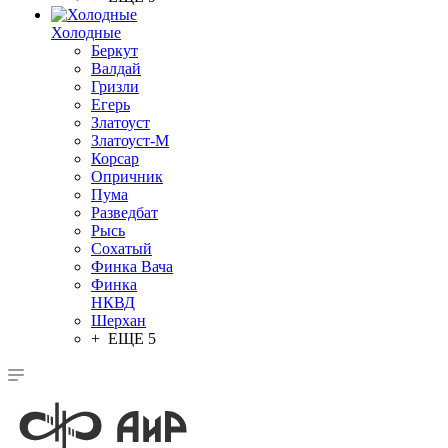
Холодные
Беркут
Валдай
Гризли
Егерь
Златоуст
Златоуст-М
Корсар
Опричник
Пума
Разведбат
Рысь
Сохатый
Финка Вача
Финка
НКВД
Шерхан
+ ЕЩЕ 5