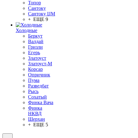
Топор
Сантоку
Сантоку ЦМ
+ ЕЩЕ 9
Холодные
Беркут
Валдай
Гризли
Егерь
Златоуст
Златоуст-М
Корсар
Опричник
Пума
Разведбат
Рысь
Сохатый
Финка Вача
Финка
НКВД
Шерхан
+ ЕЩЕ 5