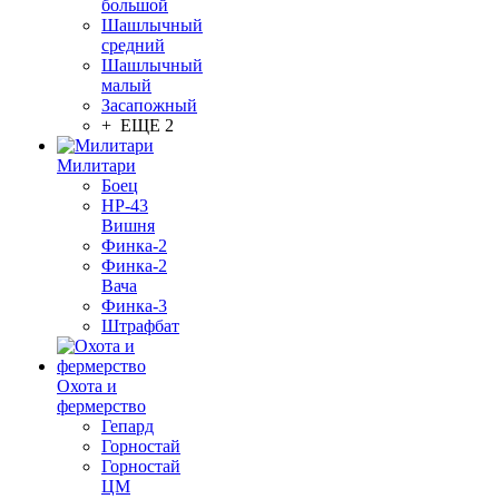
большой
Шашлычный
средний
Шашлычный
малый
Засапожный
+ ЕЩЕ 2
Милитари
Боец
НР-43
Вишня
Финка-2
Финка-2
Вача
Финка-3
Штрафбат
Охота и
фермерство
Гепард
Горностай
Горностай
ЦМ