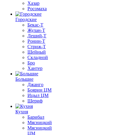
Хазар
Росомаха
Городские
Бекас-Т
Жулан-Т
Леший-Т
Ронин-Т
Стриж-Т
Шейный
Складной
Бро
Хантер
Большие
Джанго
Боярин ЦМ
Ицыл ЦМ
Шериф
Кухня
Барибал
Мясницкий
Мясницкий
ЦМ