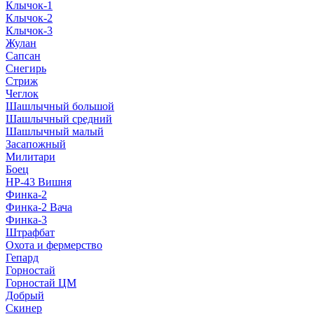
Клычок-1
Клычок-2
Клычок-3
Жулан
Сапсан
Снегирь
Стриж
Чеглок
Шашлычный большой
Шашлычный средний
Шашлычный малый
Засапожный
Милитари
Боец
НР-43 Вишня
Финка-2
Финка-2 Вача
Финка-3
Штрафбат
Охота и фермерство
Гепард
Горностай
Горностай ЦМ
Добрый
Скинер