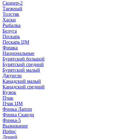
Скинер-2
Таежный
Толстяк
Хаски
Рыбалка
Белуга
Пескарь
Пескарь ЦМ
Фишка
Национальные
Бурятский большой
Бурятский средний
Бурятский малый
Джунгли
Канадский малый
Канадский средний
Кузюк
Пчак
Пчак ЦМ
Финка Лаппи
Финка Сканди
Финка-5
Выживание
Ирбис
Леший