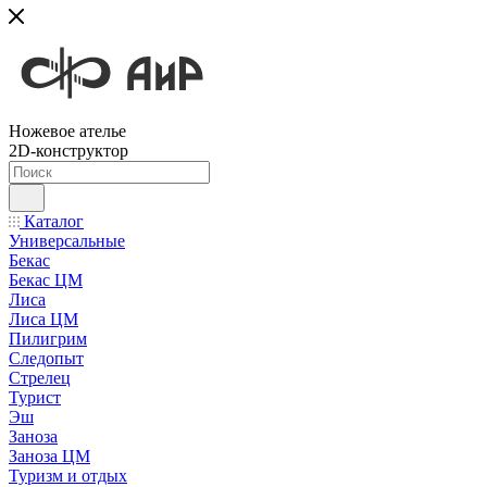
Ножевое ателье
2D-конструктор
Каталог
Универсальные
Бекас
Бекас ЦМ
Лиса
Лиса ЦМ
Пилигрим
Следопыт
Стрелец
Турист
Эш
Заноза
Заноза ЦМ
Туризм и отдых