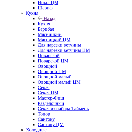
Ицыл ЦМ
Шериф
Кухня
Назад
Кухня
Барибал
Мясницкий
Мясницкий ЦМ
Для нарезки ветчины
Для нарезки ветчины ЦМ
Поварской
Поварской ЦМ
Овощной
Овощной ЦМ
Овощной малый
Овощной малый ЦМ
Секач
Секач ЦМ
Мастер-Фиш
Разделочный
Секач из набора Таймень
Топор
Сантоку
Сантоку ЦМ
Холодные