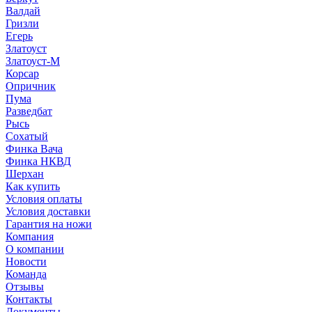
Валдай
Гризли
Егерь
Златоуст
Златоуст-М
Корсар
Опричник
Пума
Разведбат
Рысь
Сохатый
Финка Вача
Финка НКВД
Шерхан
Как купить
Условия оплаты
Условия доставки
Гарантия на ножи
Компания
О компании
Новости
Команда
Отзывы
Контакты
Документы