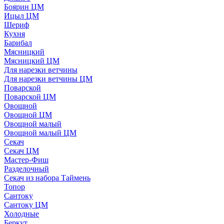
Боярин ЦМ
Ицыл ЦМ
Шериф
Кухня
Барибал
Мясницкий
Мясницкий ЦМ
Для нарезки ветчины
Для нарезки ветчины ЦМ
Поварской
Поварской ЦМ
Овощной
Овощной ЦМ
Овощной малый
Овощной малый ЦМ
Секач
Секач ЦМ
Мастер-Фиш
Разделочный
Секач из набора Таймень
Топор
Сантоку
Сантоку ЦМ
Холодные
Беркут