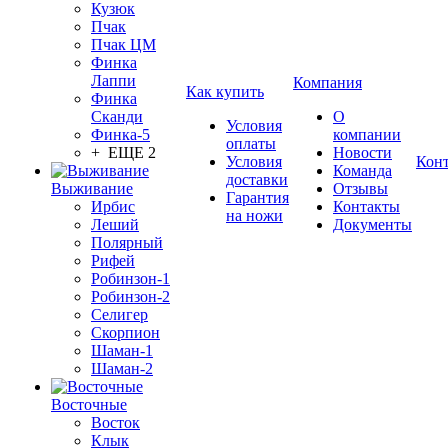
Кузюк
Пчак
Пчак ЦМ
Финка
Лаппи
Компания
Как купить
Финка
Сканди
О
Условия
Финка-5
компании
оплаты
+ ЕЩЕ 2
Новости
Условия
Кон
Команда
доставки
Выживание
Отзывы
Гарантия
Ирбис
Контакты
на ножи
Леший
Документы
Полярный
Рифей
Робинзон-1
Робинзон-2
Селигер
Скорпион
Шаман-1
Шаман-2
Восточные
Восток
Клык