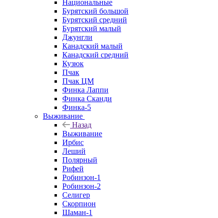
Национальные
Бурятский большой
Бурятский средний
Бурятский малый
Джунгли
Канадский малый
Канадский средний
Кузюк
Пчак
Пчак ЦМ
Финка Лаппи
Финка Сканди
Финка-5
Выживание
Назад
Выживание
Ирбис
Леший
Полярный
Рифей
Робинзон-1
Робинзон-2
Селигер
Скорпион
Шаман-1