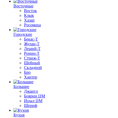
Восточные
Восток
Клык
Хазар
Росомаха
Городские
Бекас-Т
Жулан-Т
Леший-Т
Ронин-Т
Стриж-Т
Шейный
Складной
Бро
Хантер
Большие
Джанго
Боярин ЦМ
Ицыл ЦМ
Шериф
Кухня