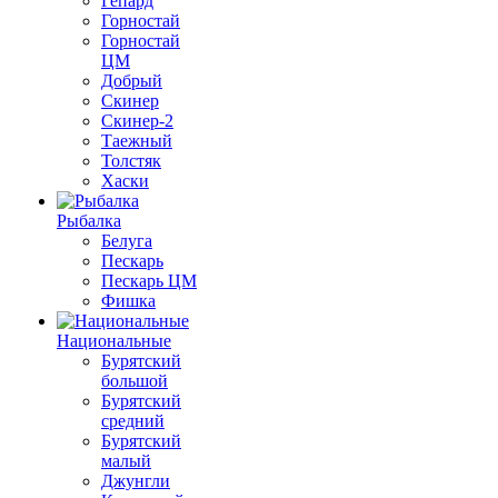
Гепард
Горностай
Горностай
ЦМ
Добрый
Скинер
Скинер-2
Таежный
Толстяк
Хаски
Рыбалка
Белуга
Пескарь
Пескарь ЦМ
Фишка
Национальные
Бурятский
большой
Бурятский
средний
Бурятский
малый
Джунгли