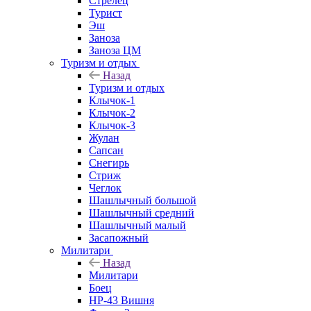
Стрелец
Турист
Эш
Заноза
Заноза ЦМ
Туризм и отдых
Назад
Туризм и отдых
Клычок-1
Клычок-2
Клычок-3
Жулан
Сапсан
Снегирь
Стриж
Чеглок
Шашлычный большой
Шашлычный средний
Шашлычный малый
Засапожный
Милитари
Назад
Милитари
Боец
НР-43 Вишня