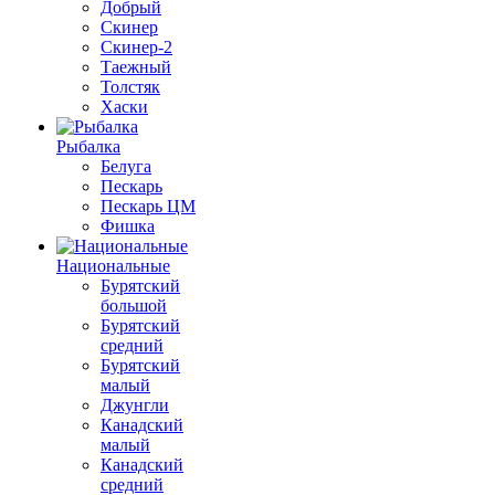
Добрый
Скинер
Скинер-2
Таежный
Толстяк
Хаски
Рыбалка
Белуга
Пескарь
Пескарь ЦМ
Фишка
Национальные
Бурятский
большой
Бурятский
средний
Бурятский
малый
Джунгли
Канадский
малый
Канадский
средний