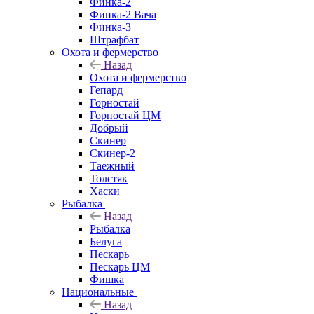
Финка-2
Финка-2 Вача
Финка-3
Штрафбат
Охота и фермерство
Назад
Охота и фермерство
Гепард
Горностай
Горностай ЦМ
Добрый
Скинер
Скинер-2
Таежный
Толстяк
Хаски
Рыбалка
Назад
Рыбалка
Белуга
Пескарь
Пескарь ЦМ
Фишка
Национальные
Назад