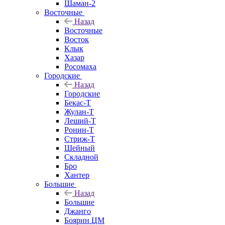
Шаман-2
Восточные
Назад
Восточные
Восток
Клык
Хазар
Росомаха
Городские
Назад
Городские
Бекас-Т
Жулан-Т
Леший-Т
Ронин-Т
Стриж-Т
Шейный
Складной
Бро
Хантер
Большие
Назад
Большие
Джанго
Боярин ЦМ