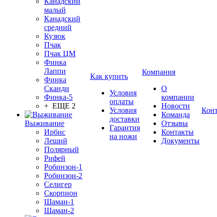
Канадский
малый
Канадский
средний
Кузюк
Пчак
Пчак ЦМ
Финка
Лаппи
Компания
Как купить
Финка
Сканди
О
Условия
Финка-5
компании
оплаты
+ ЕЩЕ 2
Новости
Условия
Кон
Команда
доставки
Выживание
Отзывы
Гарантия
Ирбис
Контакты
на ножи
Леший
Документы
Полярный
Рифей
Робинзон-1
Робинзон-2
Селигер
Скорпион
Шаман-1
Шаман-2