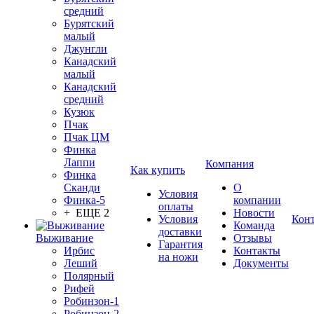
средний
Бурятский
малый
Джунгли
Канадский
малый
Канадский
средний
Кузюк
Пчак
Пчак ЦМ
Финка
Лаппи
Компания
Как купить
Финка
Сканди
О
Условия
Финка-5
компании
оплаты
+ ЕЩЕ 2
Новости
Условия
Кон
Команда
доставки
Выживание
Отзывы
Гарантия
Ирбис
Контакты
на ножи
Леший
Документы
Полярный
Рифей
Робинзон-1
Робинзон-2