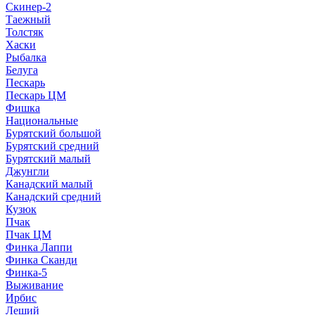
Скинер-2
Таежный
Толстяк
Хаски
Рыбалка
Белуга
Пескарь
Пескарь ЦМ
Фишка
Национальные
Бурятский большой
Бурятский средний
Бурятский малый
Джунгли
Канадский малый
Канадский средний
Кузюк
Пчак
Пчак ЦМ
Финка Лаппи
Финка Сканди
Финка-5
Выживание
Ирбис
Леший