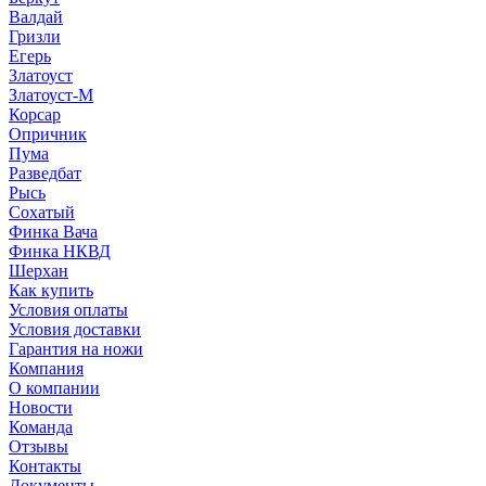
Валдай
Гризли
Егерь
Златоуст
Златоуст-М
Корсар
Опричник
Пума
Разведбат
Рысь
Сохатый
Финка Вача
Финка НКВД
Шерхан
Как купить
Условия оплаты
Условия доставки
Гарантия на ножи
Компания
О компании
Новости
Команда
Отзывы
Контакты
Документы