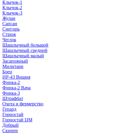
Клычок-1
Клычок-2
Клычок-3
Жулан
Сапсан
Снегирь
Стриж
Чеглок
Шашлычный большой
Шашлычный средний
Шашлычный малый
Засапожный
Милитари
Боец
НР-43 Вишня
Финка-2
Финка-2 Вача
Финка-3
Штрафбат
Охота и фермерство
Гепард
Горностай
Горностай ЦМ
Добрый
Скинер