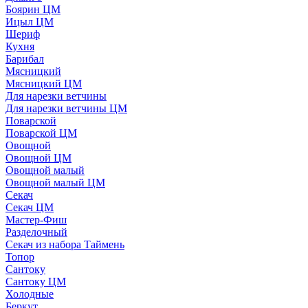
Боярин ЦМ
Ицыл ЦМ
Шериф
Кухня
Барибал
Мясницкий
Мясницкий ЦМ
Для нарезки ветчины
Для нарезки ветчины ЦМ
Поварской
Поварской ЦМ
Овощной
Овощной ЦМ
Овощной малый
Овощной малый ЦМ
Секач
Секач ЦМ
Мастер-Фиш
Разделочный
Секач из набора Таймень
Топор
Сантоку
Сантоку ЦМ
Холодные
Беркут