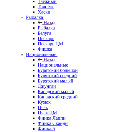
Таежный
Толстяк
Хаски
Рыбалка
Назад
Рыбалка
Белуга
Пескарь
Пескарь ЦМ
Фишка
Национальные
Назад
Национальные
Бурятский большой
Бурятский средний
Бурятский малый
Джунгли
Канадский малый
Канадский средний
Кузюк
Пчак
Пчак ЦМ
Финка Лаппи
Финка Сканди
Финка-5