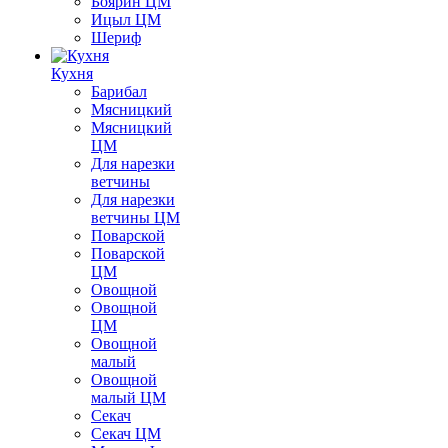
Боярин ЦМ
Ицыл ЦМ
Шериф
Кухня
Барибал
Мясницкий
Мясницкий
ЦМ
Для нарезки
ветчины
Для нарезки
ветчины ЦМ
Поварской
Поварской
ЦМ
Овощной
Овощной
ЦМ
Овощной
малый
Овощной
малый ЦМ
Секач
Секач ЦМ