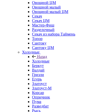
Овощной ЦМ
Овощной малый
Овощной малый ЦМ
Секач
Секач ЦМ
Мастер-Фиш
Разделочный
Секач из набора Таймень
Топор
Сантоку
Сантоку ЦМ
Холодные
Назад
Холодные
Беркут
Валдай
Гризли
Егерь
Златоуст
Златоуст-М
Корсар
Опричник
Пума
Разведбат
Рысь