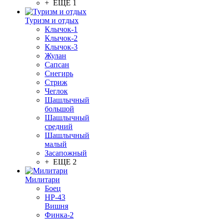
+ ЕЩЕ 1
Туризм и отдых
Клычок-1
Клычок-2
Клычок-3
Жулан
Сапсан
Снегирь
Стриж
Чеглок
Шашлычный
большой
Шашлычный
средний
Шашлычный
малый
Засапожный
+ ЕЩЕ 2
Милитари
Боец
НР-43
Вишня
Финка-2