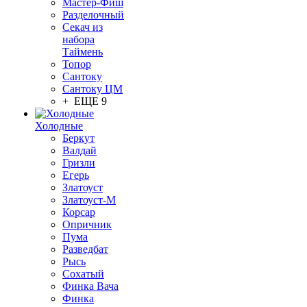
Мастер-Фиш
Разделочный
Секач из
набора
Таймень
Топор
Сантоку
Сантоку ЦМ
+ ЕЩЕ 9
Холодные
Беркут
Валдай
Гризли
Егерь
Златоуст
Златоуст-М
Корсар
Опричник
Пума
Разведбат
Рысь
Сохатый
Финка Вача
Финка