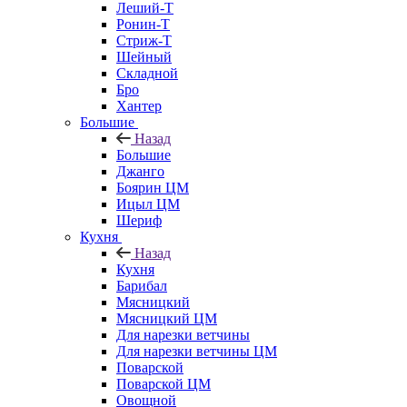
Леший-Т
Ронин-Т
Стриж-Т
Шейный
Складной
Бро
Хантер
Большие
Назад
Большие
Джанго
Боярин ЦМ
Ицыл ЦМ
Шериф
Кухня
Назад
Кухня
Барибал
Мясницкий
Мясницкий ЦМ
Для нарезки ветчины
Для нарезки ветчины ЦМ
Поварской
Поварской ЦМ
Овощной