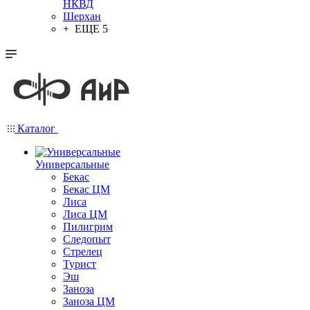
НКВД
Шерхан
+ ЕЩЕ 5
Каталог
Универсальные
Бекас
Бекас ЦМ
Лиса
Лиса ЦМ
Пилигрим
Следопыт
Стрелец
Турист
Эш
Заноза
Заноза ЦМ