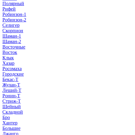
Полярный
Рифей
Робинзон-1
Робинзон-2
Селигер
Скорпион
Шаман-1
Шаман-2
Восточные
Восток
Клык
Хазар
Росомаха
Городские
Бекас-Т
Жулан-Т
Леший-Т
Ронин-Т
Стриж-Т
Шейный
Складной
Бро
Хантер
Большие
Джанго