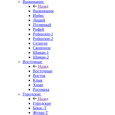
Выживание
Назад
Выживание
Ирбис
Леший
Полярный
Рифей
Робинзон-1
Робинзон-2
Селигер
Скорпион
Шаман-1
Шаман-2
Восточные
Назад
Восточные
Восток
Клык
Хазар
Росомаха
Городские
Назад
Городские
Бекас-Т
Жулан-Т