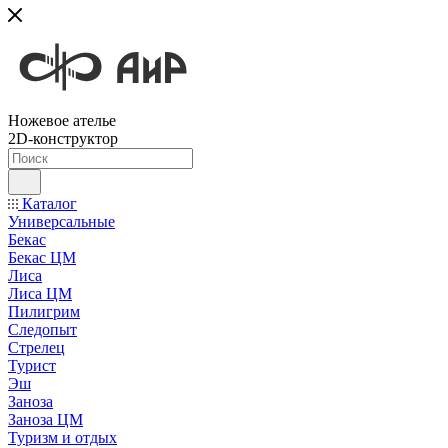
Ножевое ателье
2D-конструктор
Каталог
Универсальные
Бекас
Бекас ЦМ
Лиса
Лиса ЦМ
Пилигрим
Следопыт
Стрелец
Турист
Эш
Заноза
Заноза ЦМ
Туризм и отдых