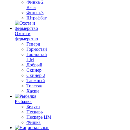
Финка-2
Вача
Финка-3
Штрафбат
Охота и
фермерство
Гепард
Горностай
Горностай
ЦМ
Добрый
Скинер
Скинер-2
Таежный
Толстяк
Хаски
Рыбалка
Белуга
Пескарь
Пескарь ЦМ
Фишка