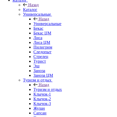
Каталог
Назад
Каталог
Универсальные
Назад
Универсальные
Бекас
Бекас ЦМ
Лиса
Лиса ЦМ
Пилигрим
Следопыт
Стрелец
Турист
Эш
Заноза
Заноза ЦМ
Туризм и отдых
Назад
Туризм и отдых
Клычок-1
Клычок-2
Клычок-3
Жулан
Сапсан