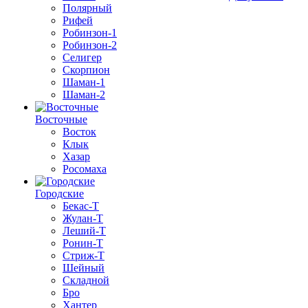
Полярный
Рифей
Робинзон-1
Робинзон-2
Селигер
Скорпион
Шаман-1
Шаман-2
Восточные
Восток
Клык
Хазар
Росомаха
Городские
Бекас-Т
Жулан-Т
Леший-Т
Ронин-Т
Стриж-Т
Шейный
Складной
Бро
Хантер