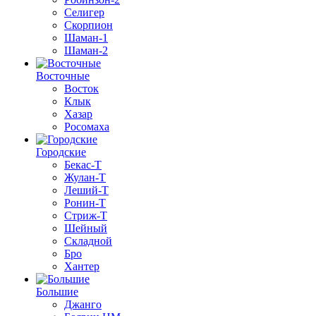
Селигер
Скорпион
Шаман-1
Шаман-2
Восточные
Восток
Клык
Хазар
Росомаха
Городские
Бекас-Т
Жулан-Т
Леший-Т
Ронин-Т
Стриж-Т
Шейный
Складной
Бро
Хантер
Большие
Джанго