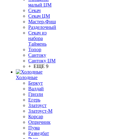
малый ЦМ
Секач
Секач ЦМ
Мастер-Фиш
Разделочный
Секач из
набора
Таймень
Топор
Сантоку
Сантоку ЦМ
+ ЕЩЕ 9
Холодные
Беркут
Валдай
Гризли
Егерь
Златоуст
Златоуст-М
Корсар
Опричник
Пума
Разведбат
Рысь