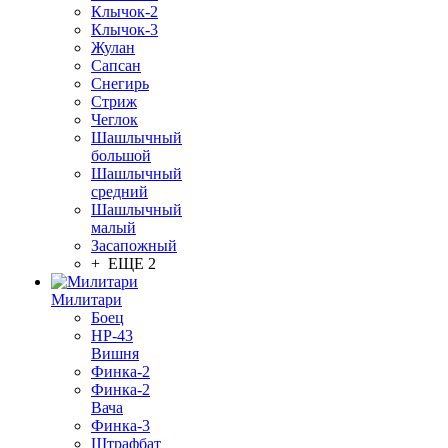
Клычок-2
Клычок-3
Жулан
Сапсан
Снегирь
Стриж
Чеглок
Шашлычный
большой
Шашлычный
средний
Шашлычный
малый
Засапожный
+ ЕЩЕ 2
Милитари
Боец
НР-43
Вишня
Финка-2
Финка-2
Вача
Финка-3
Штрафбат