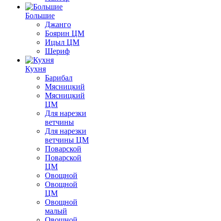
Большие
Джанго
Боярин ЦМ
Ицыл ЦМ
Шериф
Кухня
Барибал
Мясницкий
Мясницкий
ЦМ
Для нарезки
ветчины
Для нарезки
ветчины ЦМ
Поварской
Поварской
ЦМ
Овощной
Овощной
ЦМ
Овощной
малый
Овощной