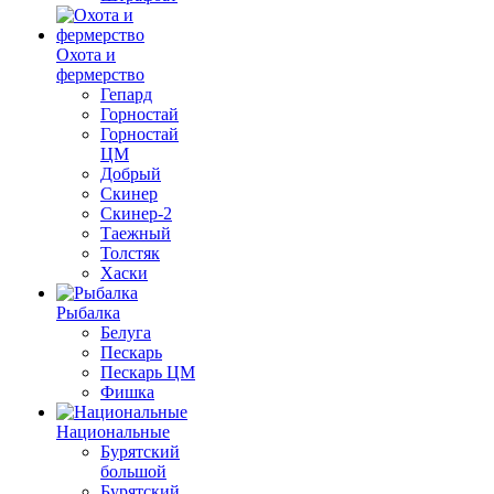
Охота и
фермерство
Гепард
Горностай
Горностай
ЦМ
Добрый
Скинер
Скинер-2
Таежный
Толстяк
Хаски
Рыбалка
Белуга
Пескарь
Пескарь ЦМ
Фишка
Национальные
Бурятский
большой
Бурятский