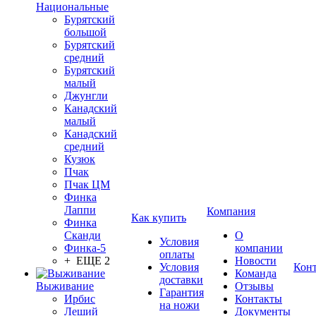
Национальные
Бурятский
большой
Бурятский
средний
Бурятский
малый
Джунгли
Канадский
малый
Канадский
средний
Кузюк
Пчак
Пчак ЦМ
Финка
Лаппи
Компания
Как купить
Финка
Сканди
О
Условия
Финка-5
компании
оплаты
+ ЕЩЕ 2
Новости
Условия
Кон
Команда
доставки
Выживание
Отзывы
Гарантия
Ирбис
Контакты
на ножи
Леший
Документы