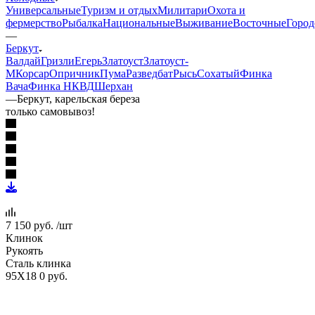
Универсальные
Туризм и отдых
Милитари
Охота и
фермерство
Рыбалка
Национальные
Выживание
Восточные
Город
—
Беркут
Валдай
Гризли
Егерь
Златоуст
Златоуст-
М
Корсар
Опричник
Пума
Разведбат
Рысь
Сохатый
Финка
Вача
Финка НКВД
Шерхан
—
Беркут, карельская береза
только самовывоз!
7 150
руб.
/шт
Клинок
Рукоять
Сталь клинка
95Х18
0 руб.