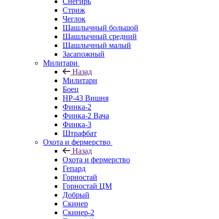
Снегирь
Стриж
Чеглок
Шашлычный большой
Шашлычный средний
Шашлычный малый
Засапожный
Милитари
Назад
Милитари
Боец
НР-43 Вишня
Финка-2
Финка-2 Вача
Финка-3
Штрафбат
Охота и фермерство
Назад
Охота и фермерство
Гепард
Горностай
Горностай ЦМ
Добрый
Скинер
Скинер-2