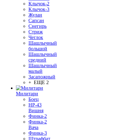
Клычок-2
Клычок-3
Жулан
Сапсан
Снегирь
Стриж
Чеглок
Шашлычный
большой
Шашлычный
средний
Шашлычный
малый
Засапожный
+ ЕЩЕ 2
Милитари
Боец
НР-43
Вишня
Финка-2
Финка-2
Вача
Финка-3
Штрафбат