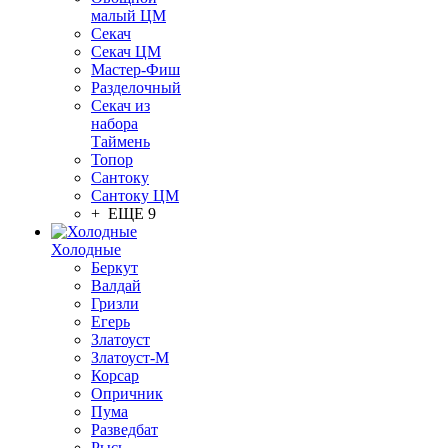
малый ЦМ
Секач
Секач ЦМ
Мастер-Фиш
Разделочный
Секач из
набора
Таймень
Топор
Сантоку
Сантоку ЦМ
+ ЕЩЕ 9
Холодные
Беркут
Валдай
Гризли
Егерь
Златоуст
Златоуст-М
Корсар
Опричник
Пума
Разведбат
Рысь