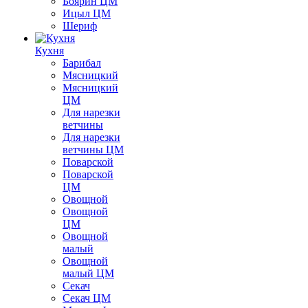
Боярин ЦМ
Ицыл ЦМ
Шериф
Кухня
Барибал
Мясницкий
Мясницкий
ЦМ
Для нарезки
ветчины
Для нарезки
ветчины ЦМ
Поварской
Поварской
ЦМ
Овощной
Овощной
ЦМ
Овощной
малый
Овощной
малый ЦМ
Секач
Секач ЦМ