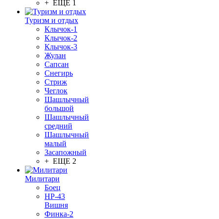
+ ЕЩЕ 1
Туризм и отдых
Клычок-1
Клычок-2
Клычок-3
Жулан
Сапсан
Снегирь
Стриж
Чеглок
Шашлычный
большой
Шашлычный
средний
Шашлычный
малый
Засапожный
+ ЕЩЕ 2
Милитари
Боец
НР-43
Вишня
Финка-2