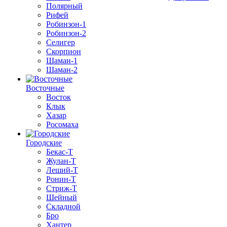
Полярный
Рифей
Робинзон-1
Робинзон-2
Селигер
Скорпион
Шаман-1
Шаман-2
Восточные
Восток
Клык
Хазар
Росомаха
Городские
Бекас-Т
Жулан-Т
Леший-Т
Ронин-Т
Стриж-Т
Шейный
Складной
Бро
Хантер