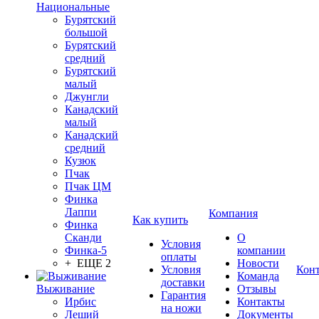
Национальные
Бурятский
большой
Бурятский
средний
Бурятский
малый
Джунгли
Канадский
малый
Канадский
средний
Кузюк
Пчак
Пчак ЦМ
Финка
Лаппи
Компания
Как купить
Финка
Сканди
О
Условия
Финка-5
компании
оплаты
+ ЕЩЕ 2
Новости
Условия
Кон
Команда
доставки
Выживание
Отзывы
Гарантия
Ирбис
Контакты
на ножи
Леший
Документы