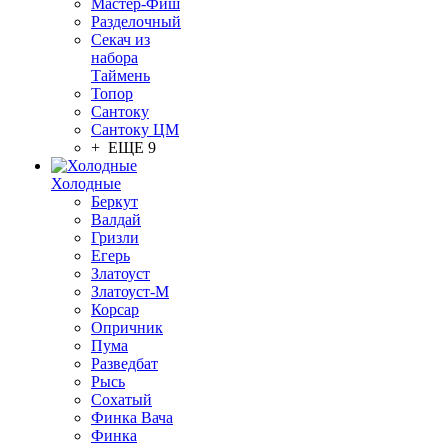
Мастер-Фиш
Разделочный
Секач из
набора
Таймень
Топор
Сантоку
Сантоку ЦМ
+ ЕЩЕ 9
Холодные
Беркут
Валдай
Гризли
Егерь
Златоуст
Златоуст-М
Корсар
Опричник
Пума
Разведбат
Рысь
Сохатый
Финка Вача
Финка