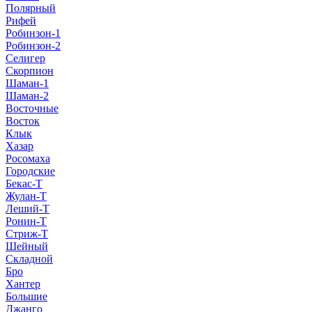
Полярный
Рифей
Робинзон-1
Робинзон-2
Селигер
Скорпион
Шаман-1
Шаман-2
Восточные
Восток
Клык
Хазар
Росомаха
Городские
Бекас-Т
Жулан-Т
Леший-Т
Ронин-Т
Стриж-Т
Шейный
Складной
Бро
Хантер
Большие
Джанго