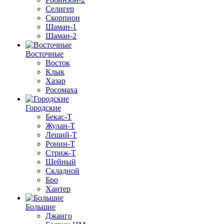
Селигер
Скорпион
Шаман-1
Шаман-2
Восточные
Восток
Клык
Хазар
Росомаха
Городские
Бекас-Т
Жулан-Т
Леший-Т
Ронин-Т
Стриж-Т
Шейный
Складной
Бро
Хантер
Большие
Джанго