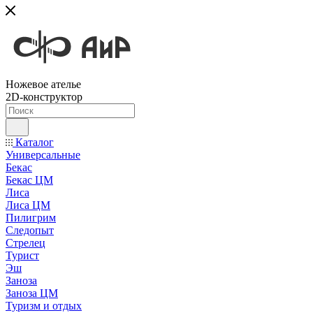
Ножевое ателье
2D-конструктор
Каталог
Универсальные
Бекас
Бекас ЦМ
Лиса
Лиса ЦМ
Пилигрим
Следопыт
Стрелец
Турист
Эш
Заноза
Заноза ЦМ
Туризм и отдых