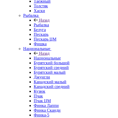
Таежный
Толстяк
Хаски
Рыбалка
Назад
Рыбалка
Белуга
Пескарь
Пескарь ЦМ
Фишка
Национальные
Назад
Национальные
Бурятский большой
Бурятский средний
Бурятский малый
Джунгли
Канадский малый
Канадский средний
Кузюк
Пчак
Пчак ЦМ
Финка Лаппи
Финка Сканди
Финка-5