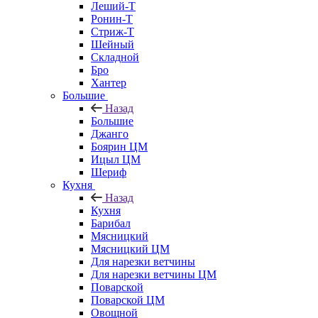
Леший-Т
Ронин-Т
Стриж-Т
Шейный
Складной
Бро
Хантер
Большие
Назад
Большие
Джанго
Боярин ЦМ
Ицыл ЦМ
Шериф
Кухня
Назад
Кухня
Барибал
Мясницкий
Мясницкий ЦМ
Для нарезки ветчины
Для нарезки ветчины ЦМ
Поварской
Поварской ЦМ
Овощной