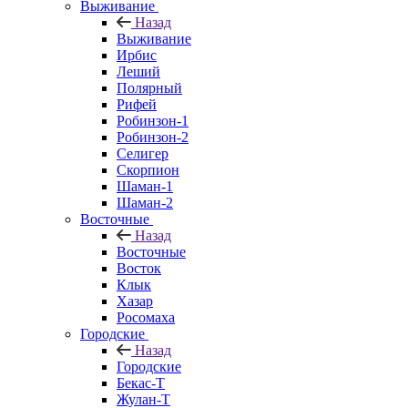
Выживание
Назад
Выживание
Ирбис
Леший
Полярный
Рифей
Робинзон-1
Робинзон-2
Селигер
Скорпион
Шаман-1
Шаман-2
Восточные
Назад
Восточные
Восток
Клык
Хазар
Росомаха
Городские
Назад
Городские
Бекас-Т
Жулан-Т