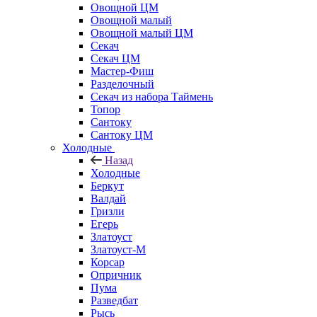
Овощной ЦМ
Овощной малый
Овощной малый ЦМ
Секач
Секач ЦМ
Мастер-Фиш
Разделочный
Секач из набора Таймень
Топор
Сантоку
Сантоку ЦМ
Холодные
Назад
Холодные
Беркут
Валдай
Гризли
Егерь
Златоуст
Златоуст-М
Корсар
Опричник
Пума
Разведбат
Рысь