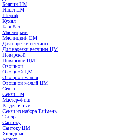
Боярин ЦМ
Ицыл ЦМ
Шериф
Кухня
Барибал
Мясницкий
Мясницкий ЦМ
Для нарезки ветчины
Для нарезки ветчины ЦМ
Поварской
Поварской ЦМ
Овощной
Овощной ЦМ
Овощной малый
Овощной малый ЦМ
Секач
Секач ЦМ
Мастер-Фиш
Разделочный
Секач из набора Таймень
Топор
Сантоку
Сантоку ЦМ
Холодные
Беркут