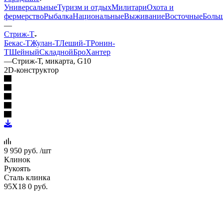
Универсальные
Туризм и отдых
Милитари
Охота и
фермерство
Рыбалка
Национальные
Выживание
Восточные
Боль
—
Стриж-Т
Бекас-Т
Жулан-Т
Леший-Т
Ронин-
Т
Шейный
Складной
Бро
Хантер
—
Стриж-Т, микарта, G10
2D-конструктор
9 950
руб.
/шт
Клинок
Рукоять
Сталь клинка
95Х18
0 руб.