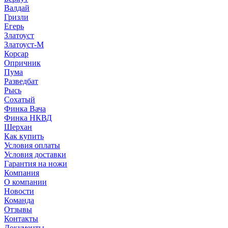
Валдай
Гризли
Егерь
Златоуст
Златоуст-М
Корсар
Опричник
Пума
Разведбат
Рысь
Сохатый
Финка Вача
Финка НКВД
Шерхан
Как купить
Условия оплаты
Условия доставки
Гарантия на ножи
Компания
О компании
Новости
Команда
Отзывы
Контакты
Документы