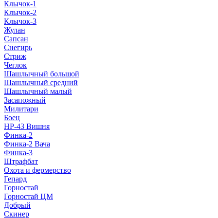
Клычок-1
Клычок-2
Клычок-3
Жулан
Сапсан
Снегирь
Стриж
Чеглок
Шашлычный большой
Шашлычный средний
Шашлычный малый
Засапожный
Милитари
Боец
НР-43 Вишня
Финка-2
Финка-2 Вача
Финка-3
Штрафбат
Охота и фермерство
Гепард
Горностай
Горностай ЦМ
Добрый
Скинер