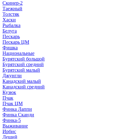
Скинер-2
Таежный
Толстяк
Хаски
Рыбалка
Белуга
Пескарь
Пескарь ЦМ
Фишка
Национальные
Бурятский большой
Бурятский средний
Бурятский малый
Джунгли
Канадский малый
Канадский средний
Кузюк
Пчак
Пчак ЦМ
Финка Лаппи
Финка Сканди
Финка-5
Выживание
Ирбис
Леший