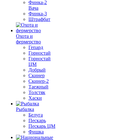
Финка-2
Вача
Финка-3
Штрафбат
Охота и
фермерство
Гепард
Горностай
Горностай
ЦМ
Добрый
Скинер
Скинер-2
Таежный
Толстяк
Хаски
Рыбалка
Белуга
Пескарь
Пескарь ЦМ
Фишка