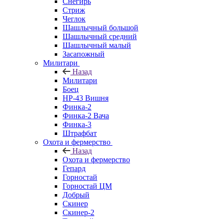
Снегирь
Стриж
Чеглок
Шашлычный большой
Шашлычный средний
Шашлычный малый
Засапожный
Милитари
Назад
Милитари
Боец
НР-43 Вишня
Финка-2
Финка-2 Вача
Финка-3
Штрафбат
Охота и фермерство
Назад
Охота и фермерство
Гепард
Горностай
Горностай ЦМ
Добрый
Скинер
Скинер-2