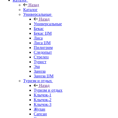
Каталог
Назад
Каталог
Универсальные
Назад
Универсальные
Бекас
Бекас ЦМ
Лиса
Лиса ЦМ
Пилигрим
Следопыт
Стрелец
Турист
Эш
Заноза
Заноза ЦМ
Туризм и отдых
Назад
Туризм и отдых
Клычок-1
Клычок-2
Клычок-3
Жулан
Сапсан