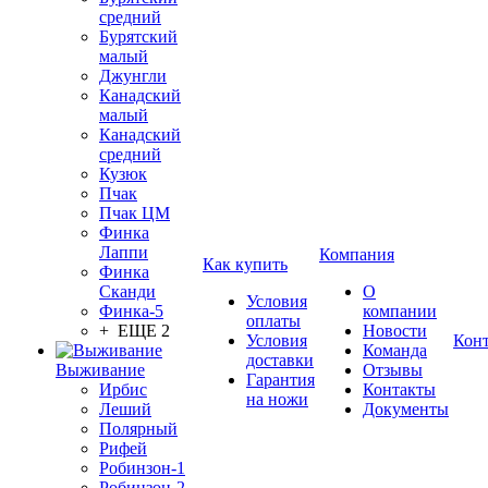
средний
Бурятский
малый
Джунгли
Канадский
малый
Канадский
средний
Кузюк
Пчак
Пчак ЦМ
Финка
Лаппи
Компания
Как купить
Финка
Сканди
О
Условия
Финка-5
компании
оплаты
+ ЕЩЕ 2
Новости
Условия
Кон
Команда
доставки
Выживание
Отзывы
Гарантия
Ирбис
Контакты
на ножи
Леший
Документы
Полярный
Рифей
Робинзон-1
Робинзон-2