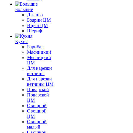
Большие
Джанго
Боярин ЦМ
Ицыл ЦМ
Шериф
Кухня
Барибал
Мясницкий
Мясницкий
ЦМ
Для нарезки
ветчины
Для нарезки
ветчины ЦМ
Поварской
Поварской
ЦМ
Овощной
Овощной
ЦМ
Овощной
малый
Овощной