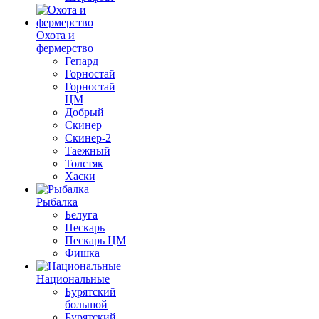
Охота и
фермерство
Гепард
Горностай
Горностай
ЦМ
Добрый
Скинер
Скинер-2
Таежный
Толстяк
Хаски
Рыбалка
Белуга
Пескарь
Пескарь ЦМ
Фишка
Национальные
Бурятский
большой
Бурятский