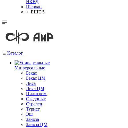
НКВД
Шерхан
+ ЕЩЕ 5
Каталог
Универсальные
Бекас
Бекас ЦМ
Лиса
Лиса ЦМ
Пилигрим
Следопыт
Стрелец
Турист
Эш
Заноза
Заноза ЦМ